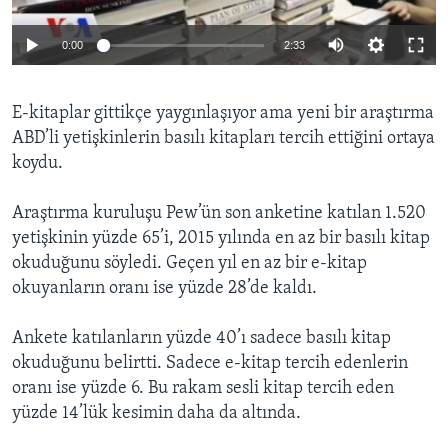
BIZI TAKIP EDIN
HAYATTAN
0:00
2:33
SANAT
Diller
E-kitaplar gittikçe yaygınlaşıyor ama yeni bir araştırma
ABD’li yetişkinlerin basılı kitapları tercih ettiğini ortaya
koydu.
Araştırma kuruluşu Pew’ün son anketine katılan 1.520
yetişkinin yüzde 65’i, 2015 yılında en az bir basılı kitap
okuduğunu söyledi. Geçen yıl en az bir e-kitap
okuyanların oranı ise yüzde 28’de kaldı.
Ankete katılanların yüzde 40’ı sadece basılı kitap
okuduğunu belirtti. Sadece e-kitap tercih edenlerin
oranı ise yüzde 6. Bu rakam sesli kitap tercih eden
yüzde 14’lük kesimin daha da altında.