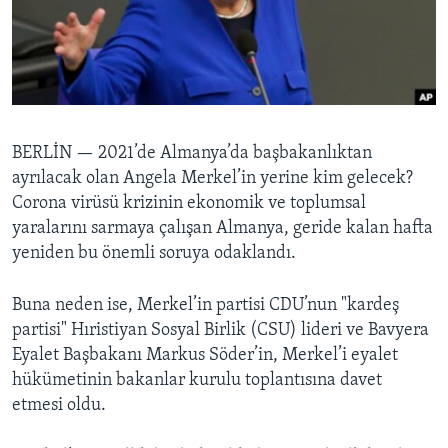
BIZI TAKIP EDIN
HAYATTAN
SANAT
Diller
BERLİN —
2021’de Almanya’da başbakanlıktan
ayrılacak olan Angela Merkel’in yerine kim gelecek?
Corona virüsü krizinin ekonomik ve toplumsal
yaralarını sarmaya çalışan Almanya, geride kalan hafta
yeniden bu önemli soruya odaklandı.
Buna neden ise, Merkel’in partisi CDU’nun "kardeş
partisi" Hıristiyan Sosyal Birlik (CSU) lideri ve Bavyera
Eyalet Başbakanı Markus Söder’in, Merkel’i eyalet
hükümetinin bakanlar kurulu toplantısına davet
etmesi oldu.