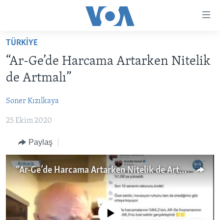
Erişilebilirlik
Ana
içeriğe
TÜRKİYE
geç
HABERLER
Ana
“Ar-Ge’de Harcama Artarken Nitelik
PROGRAMLAR
TÜRKİYE
navigasyona
de Artmalı”
geç
UKRAYNA KRİZİ
AMERİKA
AMERİKA'DA YAŞAM
Aramaya
Soner Kızılkaya
YAPAY ZEKA
ORTADOĞU
geç
25 Ekim 2020
YORUMLAR
AVRUPA
AMERIKA'YA ÖZEL
ULUSLARARASI
Paylaş
İNGİLİZCE DERSLERİ
SAĞLIK
“Ar-Ge’de Harcama Artarken Nitelik de Artmalı”
MULTİMEDYA
BİLİM VE TEKNOLOJİ
EKONOMİ
VİDEO GALERİ
LEARNING ENGLISH
ÇEVRE
FOTO GALERİ
No media source currently available