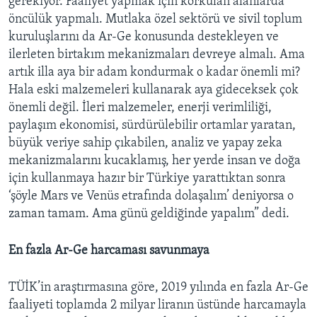
gerekiyor. Faaliyet yapmak için korkulan alanlarda
öncülük yapmalı. Mutlaka özel sektörü ve sivil toplum
kuruluşlarını da Ar-Ge konusunda destekleyen ve
ilerleten birtakım mekanizmaları devreye almalı. Ama
artık illa aya bir adam kondurmak o kadar önemli mi?
Hala eski malzemeleri kullanarak aya gideceksek çok
önemli değil. İleri malzemeler, enerji verimliliği,
paylaşım ekonomisi, sürdürülebilir ortamlar yaratan,
büyük veriye sahip çıkabilen, analiz ve yapay zeka
mekanizmalarını kucaklamış, her yerde insan ve doğa
için kullanmaya hazır bir Türkiye yarattıktan sonra
‘şöyle Mars ve Venüs etrafında dolaşalım’ deniyorsa o
zaman tamam. Ama günü geldiğinde yapalım” dedi.
En fazla Ar-Ge harcaması savunmaya
TÜİK’in araştırmasına göre, 2019 yılında en fazla Ar-Ge
faaliyeti toplamda 2 milyar liranın üstünde harcamayla