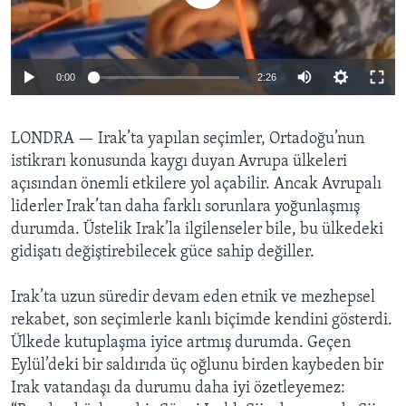
BIZI TAKIP EDIN
HAYATTAN
SANAT
0:00
2:26
Diller
LONDRA —
Irak’ta yapılan seçimler, Ortadoğu’nun
istikrarı konusunda kaygı duyan Avrupa ülkeleri
açısından önemli etkilere yol açabilir. Ancak Avrupalı
liderler Irak’tan daha farklı sorunlara yoğunlaşmış
durumda. Üstelik Irak’la ilgilenseler bile, bu ülkedeki
gidişatı değiştirebilecek güce sahip değiller.
Irak’ta uzun süredir devam eden etnik ve mezhepsel
rekabet, son seçimlerle kanlı biçimde kendini gösterdi.
Ülkede kutuplaşma iyice artmış durumda. Geçen
Eylül’deki bir saldırıda üç oğlunu birden kaybeden bir
Irak vatandaşı da durumu daha iyi özetleyemez: