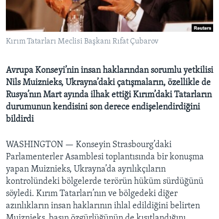
BIZI TAKIP EDIN
HAYATTAN
SANAT
Kırım Tatarları Meclisi Başkanı Rıfat Çubarov
Diller
Avrupa Konseyi’nin insan haklarından sorumlu yetkilisi
Nils Muiznieks, Ukrayna’daki çatışmaların, özellikle de
Rusya’nın Mart ayında ilhak ettiği Kırım’daki Tatarların
durumunun kendisini son derece endişelendirdiğini
bildirdi
WASHINGTON —
Konseyin Strasbourg’daki
Parlamenterler Asamblesi toplantısında bir konuşma
yapan Muiznieks, Ukrayna’da ayrılıkçıların
kontrolündeki bölgelerde terörün hüküm sürdüğünü
söyledi. Kırım Tatarları’nın ve bölgedeki diğer
azınlıkların insan haklarının ihlal edildiğini belirten
Muiznieks, basın özgürlüğünün de kısıtlandığını