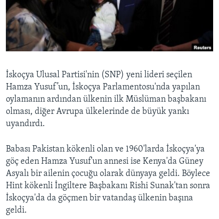
BIZI TAKIP EDIN
HAYATTAN
SANAT
Diller
İskoçya Ulusal Partisi'nin (SNP) yeni lideri seçilen
Hamza Yusuf’un, İskoçya Parlamentosu'nda yapılan
oylamanın ardından ülkenin ilk Müslüman başbakanı
olması, diğer Avrupa ülkelerinde de büyük yankı
uyandırdı.
Babası Pakistan kökenli olan ve 1960'larda İskoçya'ya
göç eden Hamza Yusuf'un annesi ise Kenya'da Güney
Asyalı bir ailenin çocuğu olarak dünyaya geldi. Böylece
Hint kökenli İngiltere Başbakanı Rishi Sunak'tan sonra
İskoçya'da da göçmen bir vatandaş ülkenin başına
geldi.