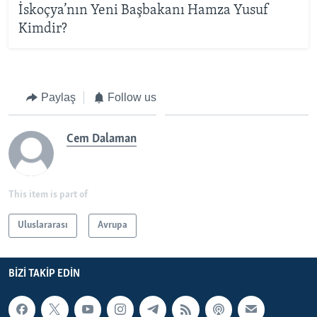
İskoçya’nın Yeni Başbakanı Hamza Yusuf
Kimdir?
Paylaş
Follow us
Cem Dalaman
This item is part of
Uluslararası
Avrupa
BIZI TAKIP EDIN