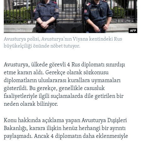
BIZI TAKIP EDIN
HAYATTAN
SANAT
Diller
Avusturya polisi, Avusturya'nın Viyana kentindeki Rus
büyükelçiliği önünde nöbet tutuyor.
Avusturya, ülkede görevli 4 Rus diplomatı sınırdışı
etme kararı aldı. Gerekçe olarak sözkonusu
diplomatların uluslararası kurallara uymamaları
gösterildi. Bu gerekçe, genellikle casusluk
faaliyetleriyle ilgili suçlamalarda dile getirilen bir
neden olarak biliniyor.
Konu hakkında açıklama yapan Avusturya Dışişleri
Bakanlığı, karara ilişkin henüz herhangi bir ayrıntı
paylaşmadı. Ancak 4 diplomatın daha eklenmesiyle