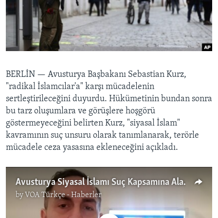
BIZI TAKIP EDIN
HAYATTAN
SANAT
Diller
BERLİN —
Avusturya Başbakanı Sebastian Kurz,
"radikal İslamcılar'a" karşı mücadelenin
sertleştirileceğini duyurdu. Hükümetinin bundan sonra
bu tarz oluşumlara ve görüşlere hoşgörü
göstermeyeceğini belirten Kurz, "siyasal İslam"
kavramının suç unsuru olarak tanımlanarak, terörle
mücadele ceza yasasına ekleneceğini açıkladı.
Avusturya Siyasal İslamı Suç Kapsamına Alacak
by
VOA Türkçe - Haberler