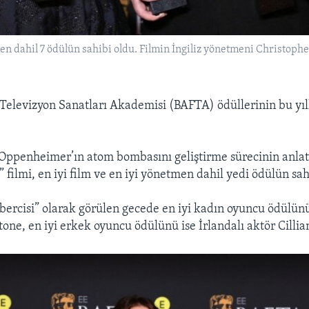
men dahil 7 ödülün sahibi oldu. Filmin İngiliz yönetmeni Christo
e Televizyon Sanatları Akademisi (BAFTA) ödüllerinin bu yıl
 Oppenheimer’ın atom bombasını geliştirme sürecinin anlat
filmi, en iyi film ve en iyi yönetmen dahil yedi ödülün sah
abercisi” olarak görülen gecede en iyi kadın oyuncu ödülün
one, en iyi erkek oyuncu ödülünü ise İrlandalı aktör Cilli