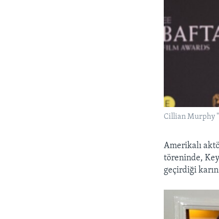
Cillian Murphy "
Amerikalı akt
töreninde, Key
geçirdiği karı