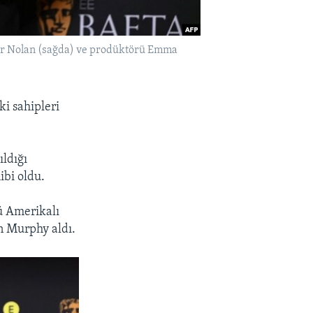
pher Nolan (sağda) ve prodüktörü Emma
ki sahipleri
ıldığı
ibi oldu.
ü Amerikalı
an Murphy aldı.