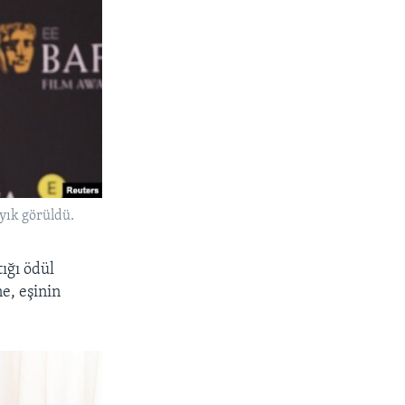
yık görüldü.
ığı ödül
e, eşinin