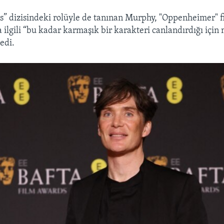
s” dizisindeki rolüyle de tanınan Murphy, "Oppenheimer" 
 ilgili “bu kadar karmaşık bir karakteri canlandırdığı için
edi.