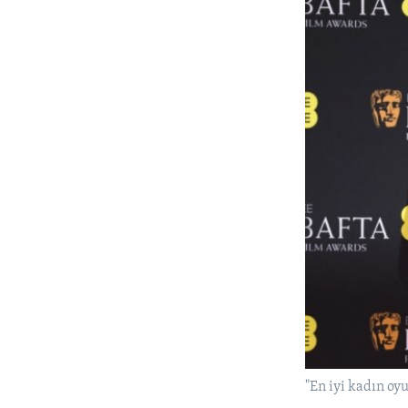
"En iyi kadın oy