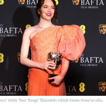
uncu" ödülü "Poor Things" filmindeki rolüyle Emma Stone'un oldu.