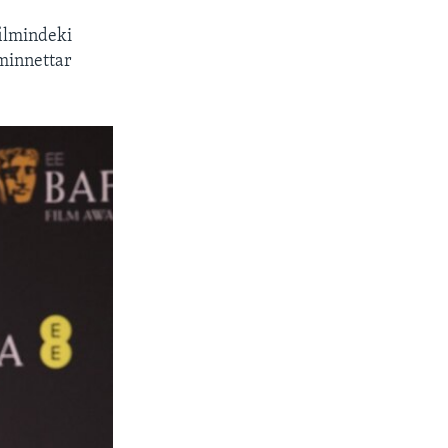
filmindeki
 minnettar