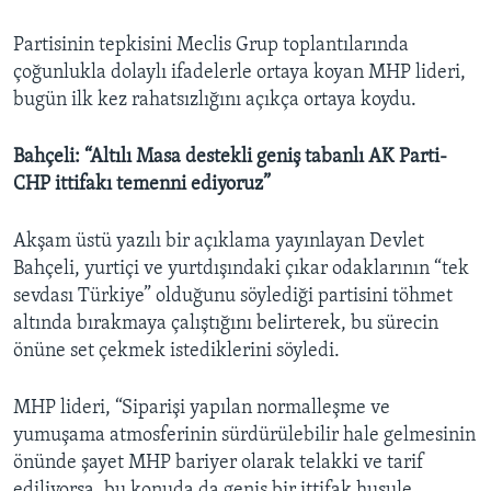
Partisinin tepkisini Meclis Grup toplantılarında
çoğunlukla dolaylı ifadelerle ortaya koyan MHP lideri,
bugün ilk kez rahatsızlığını açıkça ortaya koydu.
Bahçeli: “Altılı Masa destekli geniş tabanlı AK Parti-
CHP ittifakı temenni ediyoruz”
Akşam üstü yazılı bir açıklama yayınlayan Devlet
Bahçeli, yurtiçi ve yurtdışındaki çıkar odaklarının “tek
sevdası Türkiye” olduğunu söylediği partisini töhmet
altında bırakmaya çalıştığını belirterek, bu sürecin
önüne set çekmek istediklerini söyledi.
MHP lideri, “Siparişi yapılan normalleşme ve
yumuşama atmosferinin sürdürülebilir hale gelmesinin
önünde şayet MHP bariyer olarak telakki ve tarif
ediliyorsa, bu konuda da geniş bir ittifak husule