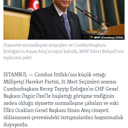
BIZI TAKIP EDIN
HAYATTAN
SANAT
Diller
Siyasette normalleşme arayışları ve Cumhurbaşkanı
Erdoğan’ın Sinan Ateş’in eşini kabulü, MHP lideri Bahçeli’nin
tepkisini çekti.
İSTANBUL —
Cumhur İttifakı’nın küçük ortağı
Milliyetçi Hareket Partisi, 31 Mart Seçimleri sonrası
Cumhurbaşkanı Recep Tayyip Erdoğan’ın CHP Genel
Başkanı Özgür Özel’le başlattığı görüşme trafiğinin
neden olduğu siyasette normalleşme çabaları ve eski
Ülkü Ocakları Genel Başkanı Sinan Ateş cinayeti
iddianamesi çevresindeki tartışmalardan hoşnutsuzluk
duyuyordu.