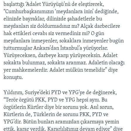
başlattığı ‘Adalet Yürüyüşü’nü de eleştirerek,
“Cumhurbaşkanımızın ‘meydanlara inin’ dediğinde,
elinizde bayraklar, dilinizde şahadetlerle bu
meydanları siz doldurmadınız mı? Alçak darbecilere
hak ettikleri cevabı siz vermediniz mi? O gün
meydanlara inmeyenler, sokaklara inmeyenler bugün
tutturmuşlar Ankara’dan İstanbul’a yürüyorlar.
Yürüyeceksen, darbeye karşı yürüyeceksin. Adalet
sokakta bulunmaz, sokakta aranmaz. Adaletin olacağı
yer mahkemelerdir. Adalet mülkün temelidir” diye
konuştu.
Yıldırım, Suriye’deki PYD ve YPG’ye de değinerek,
“Terör örgütü PKK, PYD ve YPG hepsi aynı. Bu
örgütlerin Kürtler diye bir sorunu yok. Asıl sorun,
Kürtlerin de, Türklerin de sorunu PKK, PYD ve
YPG’dir. Bütün bunları aramızdan çıkarmaya yemin
ettik, karar verdik. Kararlılığımız devam ediyor” diye