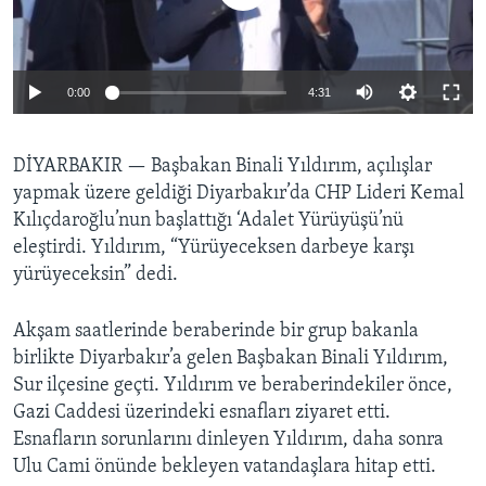
BIZI TAKIP EDIN
HAYATTAN
SANAT
0:00
4:31
Diller
DİYARBAKIR —
Başbakan Binali Yıldırım, açılışlar
yapmak üzere geldiği Diyarbakır’da CHP Lideri Kemal
Kılıçdaroğlu’nun başlattığı ‘Adalet Yürüyüşü’nü
eleştirdi. Yıldırım, “Yürüyeceksen darbeye karşı
yürüyeceksin” dedi.
Akşam saatlerinde beraberinde bir grup bakanla
birlikte Diyarbakır’a gelen Başbakan Binali Yıldırım,
Sur ilçesine geçti. Yıldırım ve beraberindekiler önce,
Gazi Caddesi üzerindeki esnafları ziyaret etti.
Esnafların sorunlarını dinleyen Yıldırım, daha sonra
Ulu Cami önünde bekleyen vatandaşlara hitap etti.