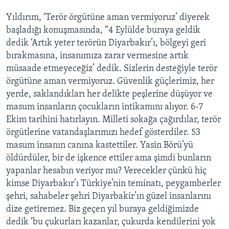
Yıldırım, ‘Terör örgütüne aman vermiyoruz’ diyerek
başladığı konuşmasında, “4 Eylülde buraya geldik
dedik ‘Artık yeter terörün Diyarbakır’ı, bölgeyi geri
bırakmasına, insanımıza zarar vermesine artık
müsaade etmeyeceğiz’ dedik. Sizlerin desteğiyle terör
örgütüne aman vermiyoruz. Güvenlik güçlerimiz, her
yerde, saklandıkları her delikte peşlerine düşüyor ve
masum insanların çocukların intikamını alıyor. 6-7
Ekim tarihini hatırlayın. Milleti sokağa çağırdılar, terör
örgütlerine vatandaşlarımızı hedef gösterdiler. 53
masum insanın canına kastettiler. Yasin Börü’yü
öldürdüler, bir de işkence ettiler ama şimdi bunların
yapanlar hesabın veriyor mu? Verecekler çünkü hiç
kimse Diyarbakır’ı Türkiye’nin teminatı, peygamberler
şehri, sahabeler şehri Diyarbakir’ın güzel insanlarını
dize getiremez. Biz geçen yıl buraya geldiğimizde
dedik ‘bu çukurları kazanlar, çukurda kendilerini yok