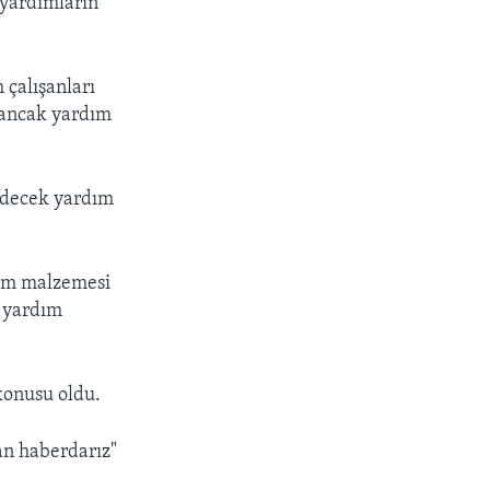
 yardımların
 çalışanları
 ancak yardım
 edecek yardım
dım malzemesi
r yardım
konusu oldu.
an haberdarız"