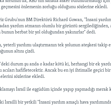
aşka sorunun da, ABD'nin sahada asker bulundurmadığı için
 geçmesini önlemenin zorluğu olduğunu sözlerine ekledi.
riz Grubu'nun BM Direktörü Richard Gowan, "İnsani yardım
adan yardım atmanın olumlu bir görüntü sergilediğinden,
n bunun berbat bir yol olduğundan yakınırlar" dedi.
 yeterli yardımı ulaştırmanın tek yolunun ateşkesi takip
ğunun altını çizdi.
'deki durum şu anda o kadar kötü ki, herhangi bir ek yar
 acıları hafifletecektir. Ancak bu en iyi ihtimalle geçici bi
elerini sözlerine ekledi.
ıklamayı İsrail ile eşgüdüm içinde yapıp yapmadığı merak 
i İsrailli bir yetkili "İnsani yardım amaçlı hava yardımınd