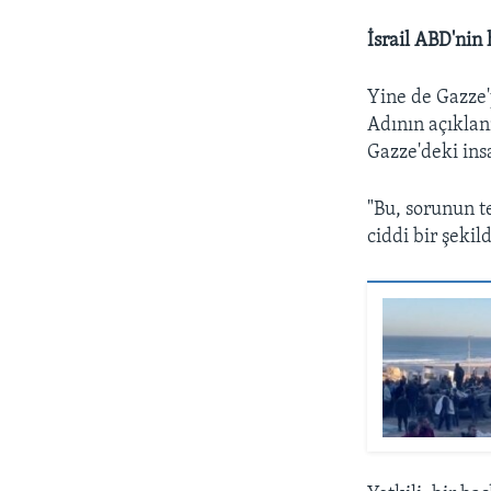
İsrail ABD'ni
Yine de Gazze'
Adının açıklan
Gazze'deki insa
"Bu, sorunun t
ciddi bir şekil