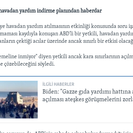
n havadan yardım indirme planından haberdar
ye havadan yardım atılmasının etkinliği konusunda soru işa
maması kaydıyla konuşan ABD'li bir yetkili, havadan yardı
nların çektiği acılar üzerinde ancak sınırlı bir etkisi olacağ
emeline inmiyor" diyen yetkili ancak kara sınırlarının açıl
de çözebileceğini söyledi.
İLGILI HABERLER
Biden: "Gazze gıda yardımı hattına 
açılması ateşkes görüşmelerini zorl