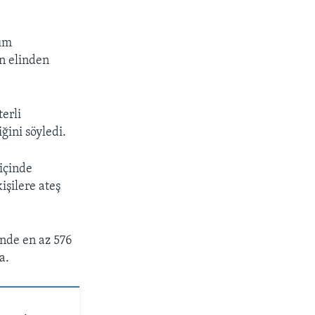
dım
n elinden
erli
ini söyledi.
 içinde
işilere ateş
'nde en az 576
a.