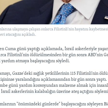
larına ulaşmaya çalışan onlarca Filistinli'nin hayatını kaybetm
ri atacağını açıkladı.
en Cuma günü yaptığı açıklamada, İsrail askerleriyle yaşa
rca Filistinli'nin öldürülmesinden bir gün sonra ABD'nin G
 yardım atmaya başlayacağını söyledi.
mayı, Gazze'deki sağlık yetkililerinin 115 Filistinli'nin öld
kişininse yaralandığını açıklamasından bir gün sonra yaptı
embe günü yardım konvoyundan malzeme almak için insanla
a İsrail askerlerinin kalabalığın üzerine ateş açtığını söylemi
mlarının "önümüzdeki günlerde" başlayacağını söyleyen Bi