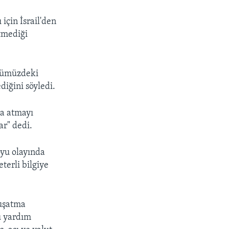
için İsrail'den
etmediği
önümüzdeki
iğini söyledi.
da atmayı
ar" dedi.
yu olayında
erli bilgiye
kuşatma
ü yardım