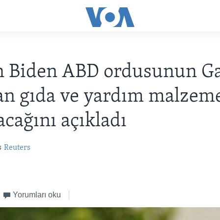
n Biden ABD ordusunun Ga
n gıda ve yardım malzeme
acağını açıkladı
s
Reuters
Yorumları oku