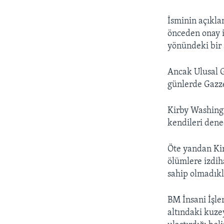
İsminin açıkla
önceden onay i
yönündeki bir 
Ancak Ulusal G
günlerde Gazze
Kirby Washingt
kendileri dene
Öte yandan Ki
ölümlere izdih
sahip olmadıkl
BM İnsani İşle
altındaki kuze