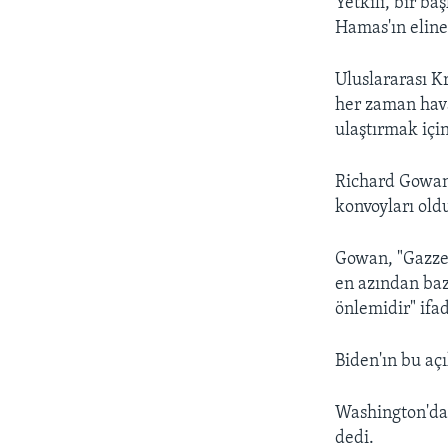
Yetkili, bir b
Hamas'ın eline
Uluslararası K
her zaman hav
ulaştırmak içi
Richard Gowan,
konvoyları oldu
Gowan, "Gazze
en azından bazı
önlemidir" ifad
Biden'ın bu aç
Washington'dak
dedi.