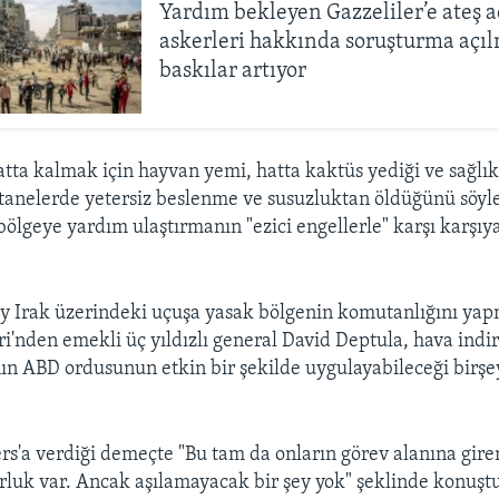
Yardım bekleyen Gazzeliler’e ateş a
askerleri hakkında soruşturma açıl
baskılar artıyor
atta kalmak için hayvan yemi, hatta kaktüs yediği ve sağlık
tanelerde yetersiz beslenme ve susuzluktan öldüğünü söyle
ölgeye yardım ulaştırmanın "ezici engellerle" karşı karşı
y Irak üzerindeki uçuşa yasak bölgenin komutanlığını yap
i'nden emekli üç yıldızlı general David Deptula, hava ind
ın ABD ordusunun etkin bir şekilde uygulayabileceği birş
rs'a verdiği demeçte "Bu tam da onların görev alanına giren 
zorluk var. Ancak aşılamayacak bir şey yok" şeklinde konuşt