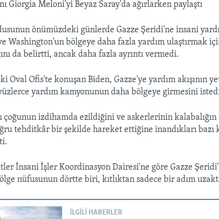
nı Giorgia Meloni'yi Beyaz Saray'da ağırlarken paylaştı
dusunun önümüzdeki günlerde Gazze Şeridi'ne insani yar
 ve Washington'un bölgeye daha fazla yardım ulaştırmak içi
nı da belirtti, ancak daha fazla ayrıntı vermedi.
ki Oval Ofis'te konuşan Biden, Gazze'ye yardım akışının yet
yüzlerce yardım kamyonunun daha bölgeye girmesini istediğ
in çoğunun izdihamda ezildiğini ve askerlerinin kalabalığın
ru tehditkâr bir şekilde hareket ettiğine inandıkları bazı k
ti.
etler İnsani İşler Koordinasyon Dairesi'ne göre Gazze Şeridi
bölge nüfusunun dörtte biri, kıtlıktan sadece bir adım uzakt
İLGILI HABERLER