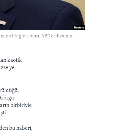
esinden bir gün sonra, ABD ordusunun
nan kaotik
azze'ye
ürüldüğü,
. Görgü
rın birbiriyle
şti.
den bu haberi,