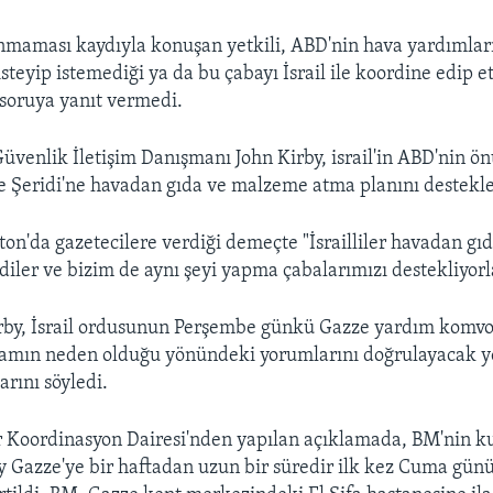
nmaması kaydıyla konuşan yetkili, ABD'nin hava yardımları 
steyip istemediği ya da bu çabayı İsrail ile koordine edip 
soruya yanıt vermedi.
üvenlik İletişim Danışmanı John Kirby, israil'in ABD'nin 
 Şeridi'ne havadan gıda ve malzeme atma planını destekled
on'da gazetecilere verdiği demeçte "İsrailliler havadan gı
diler ve bizim de aynı şeyi yapma çabalarımızı destekliyorl
rby, İsrail ordusunun Perşembe günkü Gazze yardım komvo
amın neden olduğu yönündeki yorumlarını doğrulayacak yet
arını söyledi.
r Koordinasyon Dairesi'nden yapılan açıklamada, BM'nin 
y Gazze'ye bir haftadan uzun bir süredir ilk kez Cuma gün