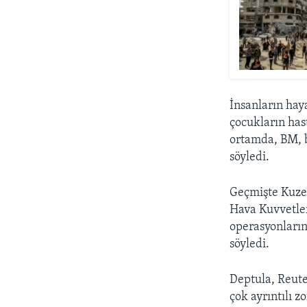
İnsanların hay
çocukların has
ortamda, BM, b
söyledi.
Geçmişte Kuze
Hava Kuvvetler
operasyonların
söyledi.
Deptula, Reute
çok ayrıntılı 