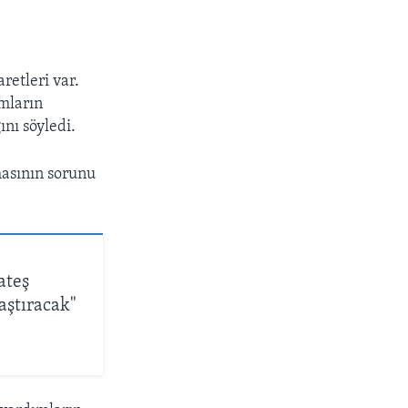
retleri var.
mların
ını söyledi.
masının sorunu
ateş
aştıracak"