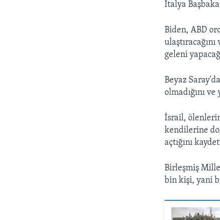
İtalya Başbaka
Biden, ABD or
ulaştıracağını
geleni yapacağı
Beyaz Saray'da
olmadığını ve 
İsrail, ölenler
kendilerine doğ
açtığını kaydet
Birleşmiş Mill
bin kişi, yani 