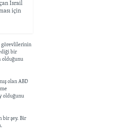
çan İsrail
ması için
 görevlilerinin
diği bir
ya olduğunu
mış olan ABD
irme
ey olduğunu
bir şey. Bir
u.