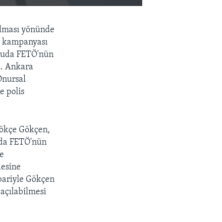
EMBED
PAYLAŞ
ılması yönünde
i kampanyası
Soruda FETÖ'nün
u. Ankara
Onursal
e polis
Gökçe Gökçen,
ruda FETÖ'nün
le
desine
bariyle Gökçen
açılabilmesi