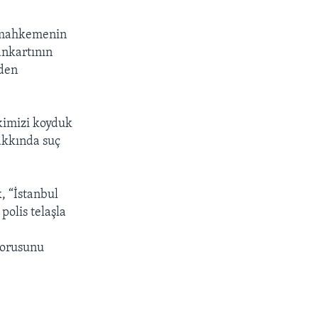
, mahkemenin
ankartının
eden
kimizi koyduk
akkında suç
, “İstanbul
polis telaşla
.
 sorusunu