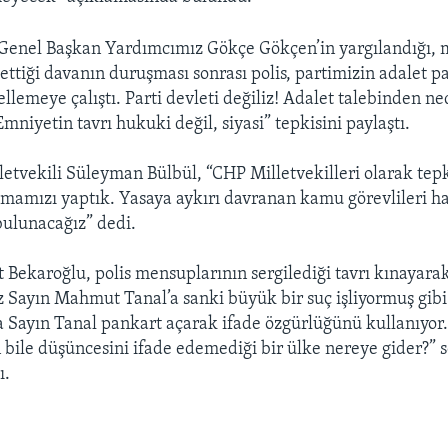
 “Genel Başkan Yardımcımız Gökçe Gökçen’in yargılandığı
 ettiği davanın duruşması sonrası polis, partimizin adalet p
llemeye çalıştı. Parti devleti değiliz! Adalet talebinden n
Emniyetin tavrı hukuki değil, siyasi” tepkisini paylaştı.
etvekili Süleyman Bülbül, “CHP Milletvekilleri olarak tep
amamızı yaptık. Yasaya aykırı davranan kamu görevlileri h
ulunacağız” dedi.
Bekaroğlu, polis mensuplarının sergilediği tavrı kınayarak
z Sayın Mahmut Tanal’a sanki büyük bir suç işliyormuş gibi 
sa Sayın Tanal pankart açarak ifade özgürlüğünü kullanıyor
n bile düşüncesini ifade edemediği bir ülke nereye gider?”
ı.