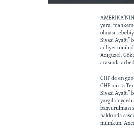
AMERİKA'NIN
yerel mahkemen
olması sebebiy
Siyasi Ayağı” 
adliyesi önünd
Adıgüzel, Gökç
arasında arbed
CHP’de en gen
CHP’nin 15 Tem
Siyasi Ayağı” b
yargılanıyordu
başvurulması s
hakkında savcı
mümkün. Ancak 