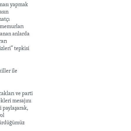
laması yapmak
asın
natçı
s memurları
aşanan anlarda
rarı
zleri” tepkisi
ller ile
akları ve parti
kleri mesajını
i paylaşarak,
ol
rdürdüğümüz