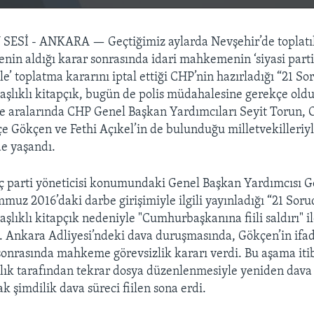
 SESİ - ANKARA —
Geçtiğimiz aylarda Nevşehir’de toplat
in aldığı karar sonrasında idari mahkemenin ‘siyasi part
le’ toplatma kararını iptal ettiği CHP’nin hazırladığı “21 
başlıklı kitapçık, bugün de polis müdahalesine gerekçe old
e aralarında CHP Genel Başkan Yardımcıları Seyit Torun, 
e Gökçen ve Fethi Açıkel’in de bulunduğu milletvekilleriyl
e yaşandı.
ç parti yöneticisi konumundaki Genel Başkan Yardımcısı 
muz 2016’daki darbe girişimiyle ilgili yayınladığı “21 So
aşlıklı kitapçık nedeniyle "Cumhurbaşkanına fiili saldırı" i
. Ankara Adliyesi’ndeki dava duruşmasında, Gökçen’in ifa
onrasında mahkeme görevsizlik kararı verdi. Bu aşama iti
lık tarafından tekrar dosya düzenlenmesiyle yeniden dava 
şimdilik dava süreci fiilen sona erdi.