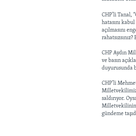
CHP’li Tanal,
hatasını kabul
açılmasını enge
rahatsızsınız? 
CHP Aydın Mill
ve basın açıkl
duyurusunda b
CHP’li Mehmet 
Milletvekilimi
saldırıyor. Oy
Milletvekilini
gündeme taşıd