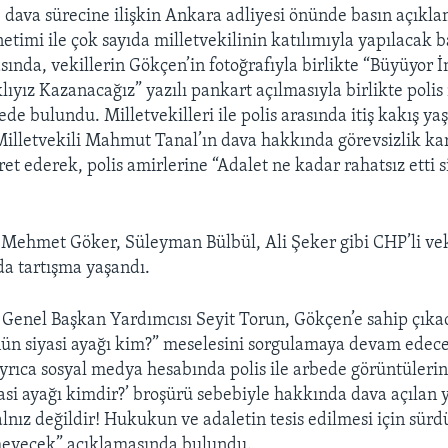
 dava sürecine ilişkin Ankara adliyesi önünde basın açık
etimi ile çok sayıda milletvekilinin katılımıyla yapılacak b
sında, vekillerin Gökçen’in fotoğrafıyla birlikte “Büyüyor İ
ıyız Kazanacağız” yazılı pankart açılmasıyla birlikte poli
de bulundu. Milletvekilleri ile polis arasında itiş kakış y
illetvekili Mahmut Tanal’ın dava hakkında görevsizlik ka
ret ederek, polis amirlerine “Adalet ne kadar rahatsız etti si
i Mehmet Göker, Süleyman Bülbül, Ali Şeker gibi CHP’li veki
da tartışma yaşandı.
enel Başkan Yardımcısı Seyit Torun, Gökçen’e sahip çıkac
ün siyasi ayağı kim?” meselesini sorgulamaya devam edece
ayrıca sosyal medya hesabında polis ile arbede görüntülerin
asi ayağı kimdir?’ broşürü sebebiyle hakkında dava açılan y
lnız değildir! Hukukun ve adaletin tesis edilmesi için sü
eyecek” açıklamasında bulundu.