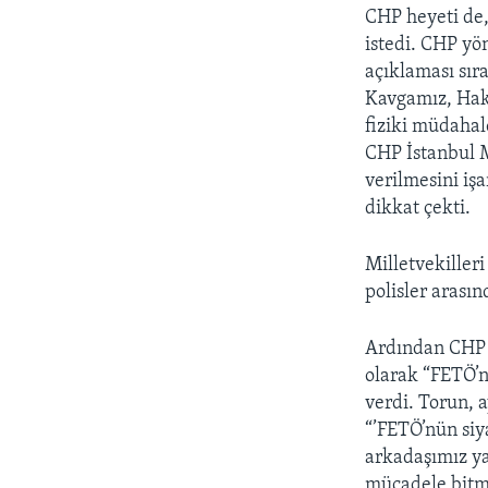
CHP heyeti de,
istedi. CHP yön
açıklaması sıra
Kavgamız, Hakl
fiziki müdahale
CHP İstanbul M
verilmesini işa
dikkat çekti.
Milletvekiller
polisler arasın
Ardından CHP G
olarak “FETÖ’n
verdi. Torun, 
“’FETÖ’nün siy
arkadaşımız ya
mücadele bitm