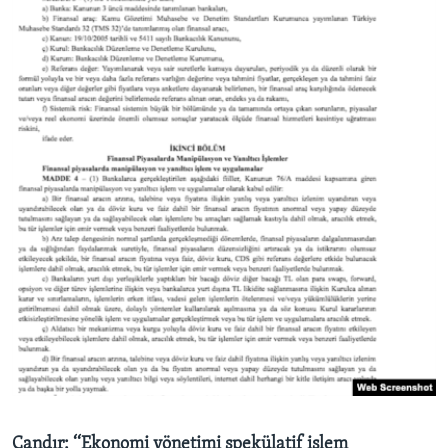
Candır: ‘‘Ekonomi yönetimi spekülatif işlem