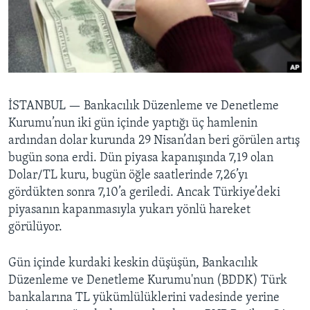
BIZI TAKIP EDIN
HAYATTAN
SANAT
Diller
İSTANBUL —
Bankacılık Düzenleme ve Denetleme
Kurumu’nun iki gün içinde yaptığı üç hamlenin
ardından dolar kurunda 29 Nisan’dan beri görülen artış
bugün sona erdi. Dün piyasa kapanışında 7,19 olan
Dolar/TL kuru, bugün öğle saatlerinde 7,26’yı
gördükten sonra 7,10’a geriledi. Ancak Türkiye’deki
piyasanın kapanmasıyla yukarı yönlü hareket
görülüyor.
Gün içinde kurdaki keskin düşüşün, Bankacılık
Düzenleme ve Denetleme Kurumu'nun (BDDK) Türk
bankalarına TL yükümlülüklerini vadesinde yerine