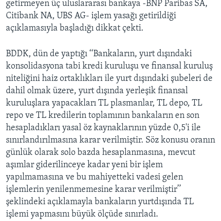
getirmeyen üç uluslararası bankaya -BNP Paribas SA,
Citibank NA, UBS AG- işlem yasağı getirildiği
açıklamasıyla başladığı dikkat çekti.
BDDK, dün de yaptığı ‘‘Bankaların, yurt dışındaki
konsolidasyona tabi kredi kuruluşu ve finansal kuruluş
niteliğini haiz ortaklıkları ile yurt dışındaki şubeleri de
dahil olmak üzere, yurt dışında yerleşik finansal
kuruluşlara yapacakları TL plasmanlar, TL depo, TL
repo ve TL kredilerin toplamının bankaların en son
hesapladıkları yasal öz kaynaklarının yüzde 0,5'i ile
sınırlandırılmasına karar verilmiştir. Söz konusu oranın
günlük olarak solo bazda hesaplanmasına, mevcut
aşımlar giderilinceye kadar yeni bir işlem
yapılmamasına ve bu mahiyetteki vadesi gelen
işlemlerin yenilenmemesine karar verilmiştir’’
şeklindeki açıklamayla bankaların yurtdışında TL
işlemi yapmasını büyük ölçüde sınırladı.