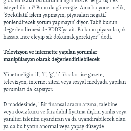
gibi. Bankalar bu durumla ilgili BDDK ile görüşmek
isteyebilir mi? Bunu da göreceğiz. Ama bu yönetmelik,
‘Spekülatif işlem yapmayın, piyasaları negatif
yönlendirecek yorum yapmayın’ diyor. Tabii bunun
değerlendirmesi de BDDK’ya ait. Bu konu piyasada çok
hassas. İnce eleyip sık dokumak gerekiyor’’ dedi.
Televizyon ve internette yapılan yorumlar
manipülasyon olarak değerlendirilebilecek
Yönetmeliğin ‘d’, ‘f’, ‘ğ’, ‘ı’ fıkraları ise gazete,
televizyon, internet sitesi veya sosyal medyada yapılan
yorumları da kapsıyor.
D maddesinde, ‘‘Bir finansal aracın arzına, talebine
veya döviz kuru ve faiz dahil fiyatına ilişkin yanlış veya
yanıltıcı izlenim uyandıran ya da uyandırabilecek olan
ya da bu fiyatın anormal veya yapay düzeyde