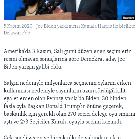
BIZI TAKIP EDIN
HAYATTAN
SANAT
5 Kasım 2020 - Joe Biden yardımcısı Kamala Harris ile birlikte
Delaware'de
Diller
Amerika’da 3 Kasım, Salı günü düzenlenen seçimlerin
resmi olmayan sonuçlarına göre Demokrat aday Joe
Biden yarışın galibi oldu.
Salgın nedeniyle milyonlarca seçmenin oylarını erken
kullanması nedeniyle sayımların uzun sürdüğü kilit
eyaletlerden olan Pennsylvania’da Biden, 30 binden
fazla oyla Başkan Donald Trump’ın önüne geçerek,
başkanlık için gerekli olan 270 seçici delege oyu sınırını
aştı ve 273 Seçiciler Kurulu oyuyla seçimi kazandı.
Çekişmeli geçen ve birçok ülkede yakından takip