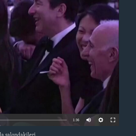
able
1:36
la salondakileri