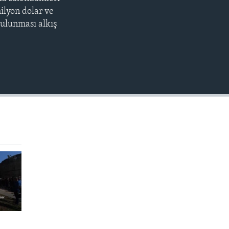
EMBED
ilyon dolar ve
bulunması alkış