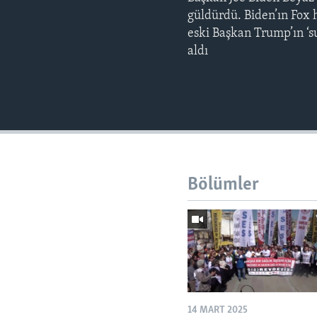
güldürdü. Biden’ın Fox 
eski Başkan Trump’ın ‘su
aldı
Bölümler
14 MART 2025