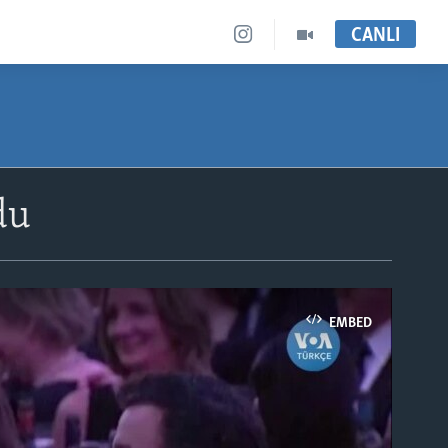
CANLI
du
EMBED