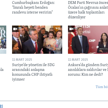
Cumhurbaşkanı Erdoğan:
DEM Parti Nevruz önces
"İmralı heyeti benden
Öcalan’ın çağrısını anl
randevu isterse veririm"
üzere halk toplantıları
düzenliyor
11 MART 2025
11 MART 2025
Suriye’de yönetim ile SDG
Ankara’da gündem Suri
sla
arasındaki anlaşma
azınlıklara saldırılar ve
konusunda CHP ihtiyatlı
sorunu: Kim ne dedi?
iyimser
Tüm bö
RI