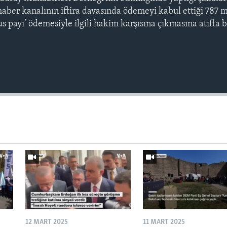
haber kanalının iftira davasında ödemeyi kabul ettiği 787 m
s payı’ ödemesiyle ilgili hakim karşısına çıkmasına atıfta 
12 MART 2025
11 MART 2025