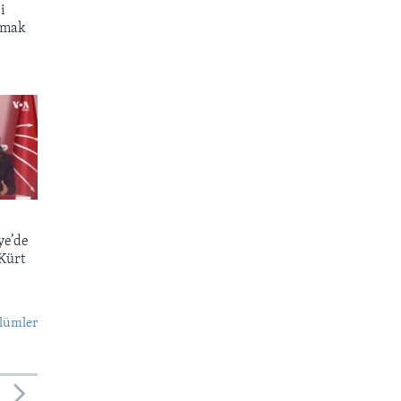
i
atmak
ye’de
 Kürt
lümler