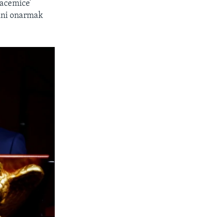
‘acemice’
ini onarmak