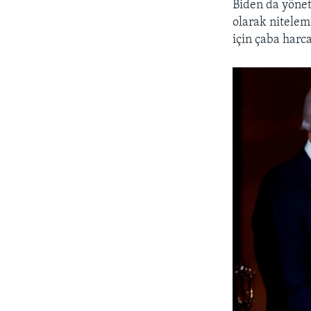
Biden da yöneti
olarak nitele
için çaba harca