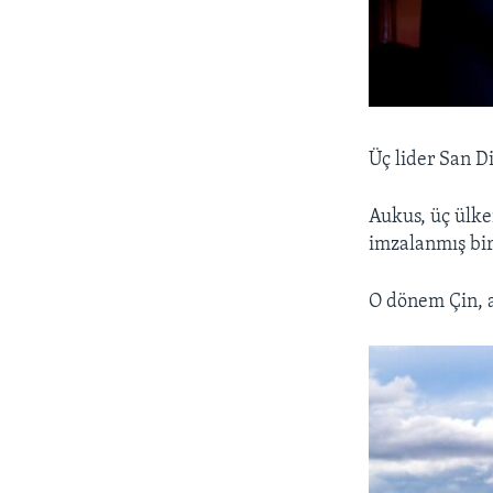
Üç lider San D
Aukus, üç ülke
imzalanmış bi
O dönem Çin, a