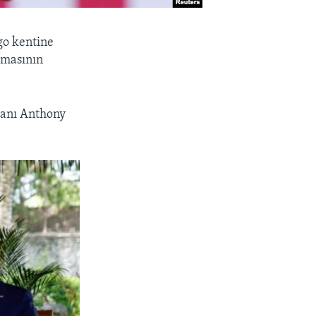
go kentine
aşmasının
kanı Anthony