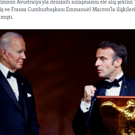
minin Avustralya’yla denizaltı anlaşmasını ele alış şeklini 
miş ve Fransa Cumhurbaşkanı Emmanuel Macron’la ilişkiler
mıştı.