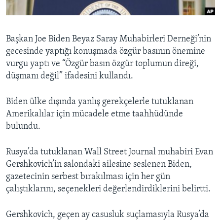
BIZI TAKIP EDIN
HAYATTAN
SANAT
Başkan Joe Biden Beyaz Saray Muhabirleri Derneği’nin
gecesinde yaptığı konuşmada özgür basının önemine
Diller
vurgu yaptı ve “Özgür basın özgür toplumun direği,
düşmanı değil” ifadesini kullandı.
Biden ülke dışında yanlış gerekçelerle tutuklanan
Amerikalılar için mücadele etme taahhüdünde
bulundu.
Rusya’da tutuklanan Wall Street Journal muhabiri Evan
Gershkovich’in salondaki ailesine seslenen Biden,
gazetecinin serbest bırakılması için her gün
çalıştıklarını, seçenekleri değerlendirdiklerini belirtti.
Gershkovich, geçen ay casusluk suçlamasıyla Rusya’da