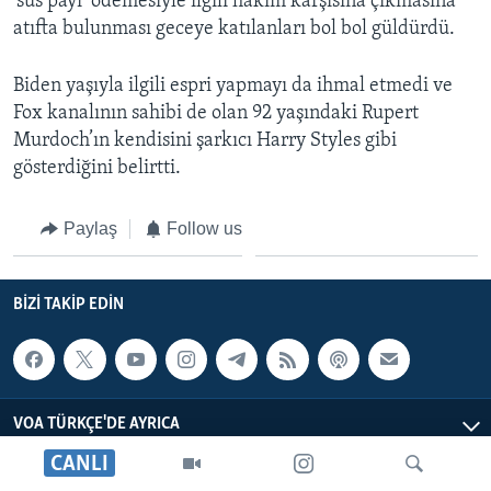
‘sus payı’ ödemesiyle ilgili hakim karşısına çıkmasına
atıfta bulunması geceye katılanları bol bol güldürdü.
Biden yaşıyla ilgili espri yapmayı da ihmal etmedi ve
Fox kanalının sahibi de olan 92 yaşındaki Rupert
Murdoch’ın kendisini şarkıcı Harry Styles gibi
gösterdiğini belirtti.
Paylaş
Follow us
BIZI TAKIP EDIN
VOA TÜRKÇE'DE AYRICA
CANLI