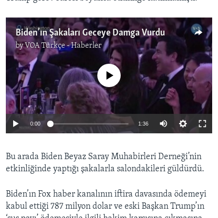
Biden’ın Şakaları Geceye Damga Vurdu
by
VOA Türkçe - Haberler
No media source currently available
0:00
1:36
Bu arada Biden Beyaz Saray Muhabirleri Derneği’nin
etkinliğinde yaptığı şakalarla salondakileri güldürdü.
Biden’ın Fox haber kanalının iftira davasında ödemeyi
kabul ettiği 787 milyon dolar ve eski Başkan Trump’ın