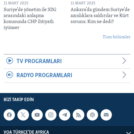
11 MART 2025
11 MART 2025
Suriye’de yönetim ile SDG
Ankara’da gündem Suriye’de
arasındaki anlaşma
azınlıklara saldırılar ve Kürt
konusunda CHP ihtiyatlı
sorunu: Kim ne dedi?
iyimser
Tüm bölümler
TV PROGRAMLARI
RADYO PROGRAMLARI
BIZI TAKIP EDIN
VOA TÜRKÇE'DE AYRICA