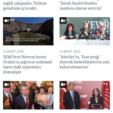
sağlık çalışanları Türkiye
"İmralı heyeti benden
genelinde iş bıraktı
randevu isterse veririm"
11 MART 2025
11 MART 2025
DEM Parti Nevruz öncesi
"Aleviler'in, ‘Esat artığı’
Öcalan’ın çağrısını anlatmak
diyerek katledilmelerini asla
üzere halk toplantıları
kabul etmiyoruz"
düzenliyor