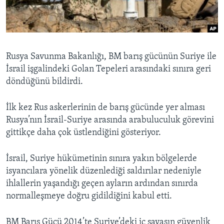
BIZI TAKIP EDIN
HAYATTAN
SANAT
Diller
Rusya Savunma Bakanlığı, BM barış gücünün Suriye ile
İsrail işgalindeki Golan Tepeleri arasındaki sınıra geri
döndüğünü bildirdi.
İlk kez Rus askerlerinin de barış gücünde yer alması
Rusya’nın İsrail-Suriye arasında arabuluculuk görevini
gittikçe daha çok üstlendiğini gösteriyor.
İsrail, Suriye hükümetinin sınıra yakın bölgelerde
isyancılara yönelik düzenlediği saldırılar nedeniyle
ihlallerin yaşandığı geçen ayların ardından sınırda
normalleşmeye doğru gidildiğini kabul etti.
BM Barış Gücü 2014’te Suriye’deki iç savaşın güvenlik