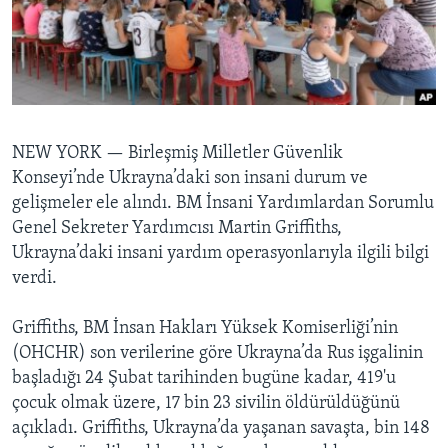
BIZI TAKIP EDIN
HAYATTAN
SANAT
Diller
NEW YORK —
Birleşmiş Milletler Güvenlik
Konseyi’nde Ukrayna’daki son insani durum ve
gelişmeler ele alındı. BM İnsani Yardımlardan Sorumlu
Genel Sekreter Yardımcısı Martin Griffiths,
Ukrayna’daki insani yardım operasyonlarıyla ilgili bilgi
verdi.
Griffiths, BM İnsan Hakları Yüksek Komiserliği’nin
(OHCHR) son verilerine göre Ukrayna’da Rus işgalinin
başladığı 24 Şubat tarihinden bugüne kadar, 419'u
çocuk olmak üzere, 17 bin 23 sivilin öldürüldüğünü
açıkladı. Griffiths, Ukrayna’da yaşanan savaşta, bin 148