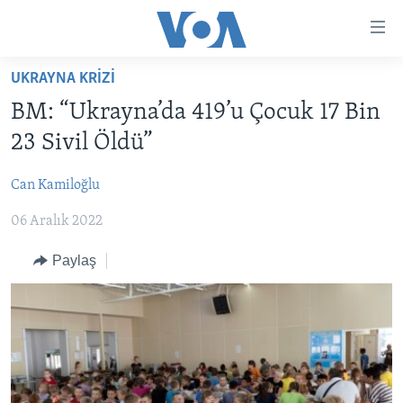
Erişilebilirlik
Ana
içeriğe
UKRAYNA KRİZİ
geç
HABERLER
Ana
BM: “Ukrayna’da 419’u Çocuk 17 Bin
PROGRAMLAR
TÜRKİYE
navigasyona
23 Sivil Öldü”
geç
UKRAYNA KRİZİ
AMERİKA
AMERİKA'DA YAŞAM
Aramaya
Can Kamiloğlu
YAPAY ZEKA
ORTADOĞU
geç
06 Aralık 2022
YORUMLAR
AVRUPA
AMERIKA'YA ÖZEL
ULUSLARARASI
Paylaş
İNGİLİZCE DERSLERİ
SAĞLIK
MULTİMEDYA
BİLİM VE TEKNOLOJİ
EKONOMİ
VİDEO GALERİ
LEARNING ENGLISH
ÇEVRE
FOTO GALERİ