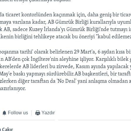
rda ticaret kontorlünden kaçınmak için, daha geniş bir tica
maya varılana kadar, AB Gümrük Birliği kurallarıyla uyum
k AB, sadece Kuzey İrlanda'yı Gümrük Birliği'nde tutmayı is
ülkenin birliğini tehlikeye atacak bu öneriyi "kabul edileme
boşanma tarihi' olarak belirlenen 29 Mart'a, 6 aydan kısa bi
 AB'den çok İngiltere'nin aleyhine işliyor. Karşılıklı bilek
relerde AB liderleri bu zirvede, Kasım ayında yapılacak y
 May'e baskı yapmayı sürdürebilir.AB başkentleri, bir taraf
zlerken diğer taraftan da 'No Deal' yani anlaşma olmadan 
azırlanıyor.
Follow us
Yazdır
 Çakır