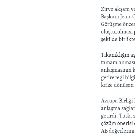
Zirve akşam y
Başkanı Jean-C
Görüşme önces
oluşturulması 
şekilde birlik
Tıkanıklığın aş
tamamlanması ö
anlaşmasının k
getireceği bilg
krize dönüşen 
Avrupa Birliği
anlaşma sağlan
getirdi. Tusk,
çözüm önerisi 
AB değerlerini