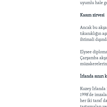
uyumlu hale ge
Kasım zirvesi
Ancak bu akşam
tıkanıklığın a
ihtimali dışın
Elysee diploma
Çarşamba akşam
müzakerelerin 
İrlanda sınırı 
Kuzey İrlanda 
1998'de imzala
her iki taraf d
tartışmaları y