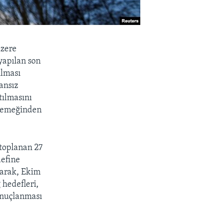
üzere
yapılan son
ılması
ansız
tılmasını
m yemeğinden
toplanan 27
define
rarak, Ekim
 hedefleri,
sonuçlanması