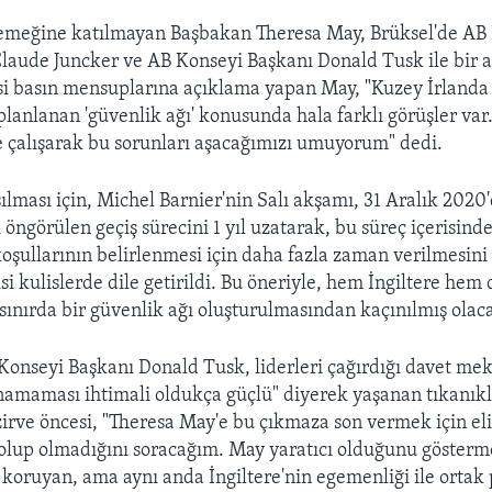
emeğine katılmayan Başbakan Theresa May, Brüksel'de A
laude Juncker ve AB Konseyi Başkanı Donald Tusk ile bir a
i basın mensuplarına açıklama yapan May, "Kuzey İrlanda 
planlanan 'güvenlik ağı' konusunda hala farklı görüşler var
te çalışarak bu sorunları aşacağımızı umuyorum" dedi.
ılması için, Michel Barnier'nin Salı akşamı, 31 Aralık 2020
ngörülen geçiş sürecini 1 yıl uzatarak, bu süreç içerisinde,
oşullarının belirlenmesi için daha fazla zaman verilmesi
isi kulislerde dile getirildi. Bu öneriyle, hem İngiltere hem
sınırda bir güvenlik ağı oluşturulmasından kaçınılmış olac
 Konseyi Başkanı Donald Tusk, liderleri çağırdığı davet me
amaması ihtimali oldukça güçlü" diyerek yaşanan tıkanıklı
 zirve öncesi, "Theresa May'e bu çıkmaza son vermek için el
olup olmadığını soracağım. May yaratıcı olduğunu göster
 koruyan, ama aynı anda İngiltere'nin egemenliği ile ortak 