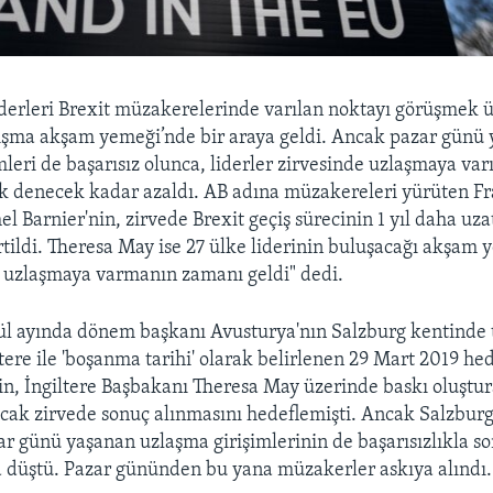
iderleri Brexit müzakerelerinde varılan noktayı görüşmek 
lışma akşam yemeği’nde bir araya geldi. Ancak pazar günü 
mleri de başarısız olunca, liderler zirvesinde uzlaşmaya var
k denecek kadar azaldı. AB adına müzakereleri yürüten Fr
el Barnier'nin, zirvede Brexit geçiş sürecinin 1 yıl daha uza
irtildi. Theresa May ise 27 ülke liderinin buluşacağı akşa
r uzlaşmaya varmanın zamanı geldi" dedi.
ül ayında dönem başkanı Avusturya'nın Salzburg kentinde 
ltere ile 'boşanma tarihi' olarak belirlenen 29 Mart 2019 he
in, İngiltere Başbakanı Theresa May üzerinde baskı oluştu
cak zirvede sonuç alınmasını hedeflemişti. Ancak Salzburg
ar günü yaşanan uzlaşma girişimlerinin de başarısızlıkla 
 düştü. Pazar gününden bu yana müzakerler askıya alındı.