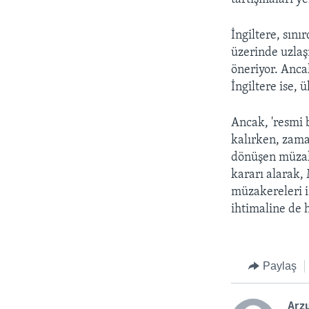
İngiltere, sını
üzerinde uzlaş
öneriyor. Anca
İngiltere ise, 
Ancak, 'resmi 
kalırken, zaman
dönüşen müzake
kararı alarak,
müzakereleri i
ihtimaline de h
Paylaş
Arzu