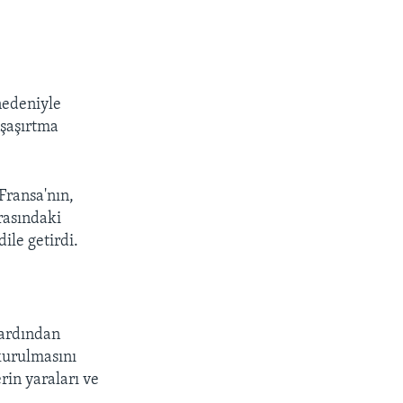
nedeniyle
 şaşırtma
Fransa'nın,
rasındaki
ile getirdi.
 ardından
 kurulmasını
rin yaraları ve