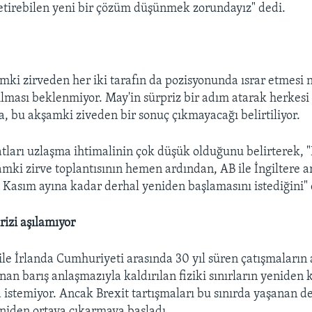
tirebilen yeni bir çözüm düşünmek zorundayız" dedi.
ki zirveden her iki tarafın da pozisyonunda ısrar etmesi 
şılması beklenmiyor. May'in sürpriz bir adım atarak herkesi
da, bu akşamki ziveden bir sonuç çıkmayacağı belirtiliyor.
tları uzlaşma ihtimalinin çok düşük olduğunu belirterek, "
ki zirve toplantısının hemen ardından, AB ile İngiltere a
Kasım ayına kadar derhal yeniden başlamasını istediğini" d
krizi aşılamıyor
ile İrlanda Cumhuriyeti arasında 30 yıl süren çatışmaların
nan barış anlaşmazıyla kaldırılan fiziki sınırların yeniden
a istemiyor. Ancak Brexit tartışmaları bu sınırda yaşanan de
eniden ortaya çıkarmaya başladı.