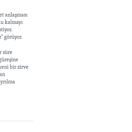
ret anlaşması
lu kalmayı
tiyor.
z" görüyor.
r süre
 güreşine
eni bir zirve
tan
ayrılma