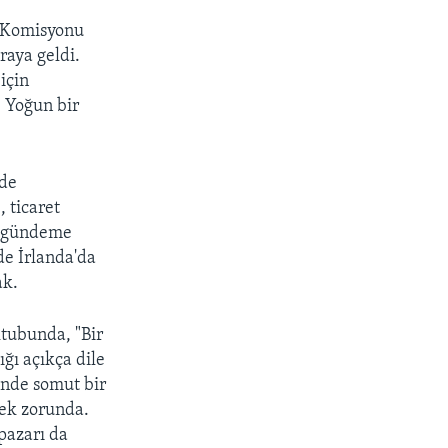
B Komisyonu
raya geldi.
için
. Yoğun bir
'de
 ticaret
ni gündeme
 de İrlanda'da
ak.
ktubunda, "Bir
ğı açıkça dile
inde somut bir
mek zorunda.
pazarı da