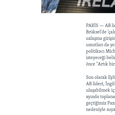
PARİS —
AB l
Brüksel'de ‘ça
uzlaşma girişi
umutları da yo
politikacı Mich
isteyeceği bel
önce "Artık bi
Son olarak Eyl
AB lideri, İngi
ulaşabilmek iç
ayında toplana
geçtiğimiz Paz
nedeniyle suya