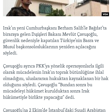
BIZI TAKIP EDIN
HAYATTAN
SANAT
Diller
Irak’ın yeni Cumhurbaşkanı Berham Salih’le Bağdat’ta
biraraya gelen Dışişleri Bakanı Mevlüt Çavuşoğlu,
güvenlik nedeniyle kapatılan Türkiye’nin Basra ve
Musul başkonsolosluklarının yeniden açılacağını
söyledi.
Çavuşoğlu ayrıca PKK’ya yönelik operasyonlarla ilgili
olarak mücadelenin Irak'ın toprak bütünlüğüne ihlal
olmadığını, uluslararası hukuktan kaynaklanan bir hak
olduğunu söyledi. Çavuşoğlu “Bundan sonra bu
mücadeleyi hükümet kurulduktan sonra Irak
hükümetiyle birlikte yapacağız" dedi.
Çavuşoğlu’na 2 Ekim’de İstanbul’daki Suudi Arabistan