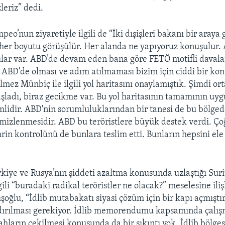
leriz” dedi.
eo’nun ziyaretiyle ilgili de “İki dışişleri bakanı bir araya
rin her boyutu görüşülür. Her alanda ne yapıyoruz konuşulur.
lar var. ABD’de devam eden bana göre FETÖ motifli davalar
ABD'de olması ve adım atılmaması bizim için ciddi bir k
lmez Münbiç ile ilgili yol haritasını onaylamıştık. Şimdi or
şladı, biraz gecikme var. Bu yol haritasının tamamının uy
mlidir. ABD'nin sorumluluklarından bir tanesi de bu bölge
temizlenmesidir. ABD bu teröristlere büyük destek verdi. 
rin kontrolünü de bunlara teslim etti. Bunların hepsini ele
kiye ve Rusya’nın şiddeti azaltma konusunda uzlaştığı Suriy
gili “buradaki radikal teröristler ne olacak?” meselesine ili
şoğlu, “İdlib mutabakatı siyasi çözüm için bir kapı açmıştır
ndırılması gerekiyor. İdlib memorendumu kapsamında çalı
lahların çekilmesi konusunda da bir sıkıntı yok. İdlib bölg