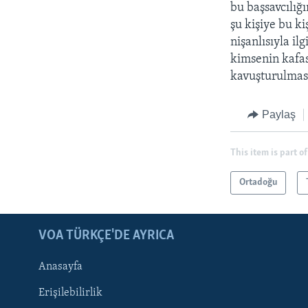
bu başsavcılığ
şu kişiye bu k
nişanlısıyla il
kimsenin kafas
kavuşturulması
Paylaş
This item is part of
Ortadoğu
LEARNING ENGLISH
BIZI TAKIP EDIN
VOA TÜRKÇE'DE AYRICA
Anasayfa
Erişilebilirlik