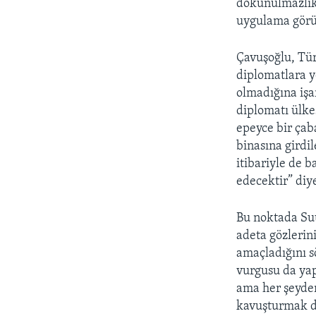
dokunulmazlık”
uygulama görü
Çavuşoğlu, Tü
diplomatlara y
olmadığına işa
diplomatı ülke
epeyce bir çab
binasına girdi
itibariyle de 
edecektir” diy
Bu noktada Suu
adeta gözlerin
amaçladığını sö
vurgusu da yap
ama her şeyden
kavuşturmak du