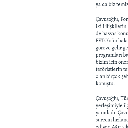
ya da biz temiz
Çavuşoğlu, Pomp
ikili ilişkile
de hassas konu
FETÖ'nün hala 
göreve gelir ge
programları ba
bizim için öne
teröristlerin 
olan birçok şeh
konuştu.
Çavuşoğlu, Tür
yerleşimiyle il
yanıtladı. Çavu
sürecin hızla
ediyor. Ağır si