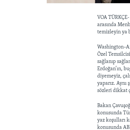
VOA TÜRKÇE
arasında Menb
temizleyin ya b
Washington–An
Özel Temsilcis
sağlanıp sağla
Erdoğan’ın, bu
diyemeyiz, çal
yaparız. Aynı 
sözleri dikkat 
Bakan Çavuşoğl
konusunda Türk
yaz koşulları 
konusunda ABD'