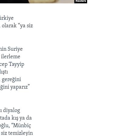
ürkiye
larak “ya siz
nin Suriye
 ilerleme
cep Tayyip
ıştı
 gereğini
ğini yaparız”
ı diyalog
tada kış ya da
şoğlu, “Münbiç
siz temizleyin