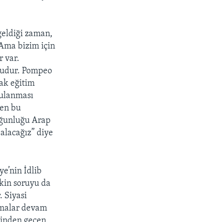
 geldiği zaman,
 Ama bizim için
 var.
onudur. Pompeo
tak eğitim
gulanması
den bu
Çoğunluğu Arap
 alacağız” diye
e’nin İdlib
şkin soruyu da
. Siyasi
şmalar devam
esinden geçen