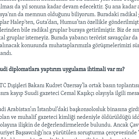
çılması da yıl sonuna kadar devam edecektir. Şu ana kadar 
sya'nın da memnun olduğunu biliyorum. Buradaki radikal 
plar Halep'ten, Guta’dan, Humus’tan özellikle gönderilmişt
erinden bile radikal gruplar buraya getirilmiştir. Biz de sı
kal gruplar istemeyiz. Burada yabancı terörist savaşçılar da
r alınacak konusunda muhataplarımızla görüşmelerimizi s
landı.
udi diplomatlara yaptırım uygulama ihtimali var mı?
C Dışişleri Bakanı Kudret Özersay’la ortak basın toplantıs
ı sıra kayıp Suudi gazeteci Cemal Kaşıkçı olayıyla ilgili mesa
di Arabistan’ın İstanbul’daki başkonsolosluk binasına gird
 olan ve muhalif gazeteci kimliği nedeniyle öldürüldüğü idd
olayına ilişkin de değerlendirmelerde bulundu. Ancak Çav
riyet Başsavcılığı’nca yürütülen soruşturma çerçevesinde