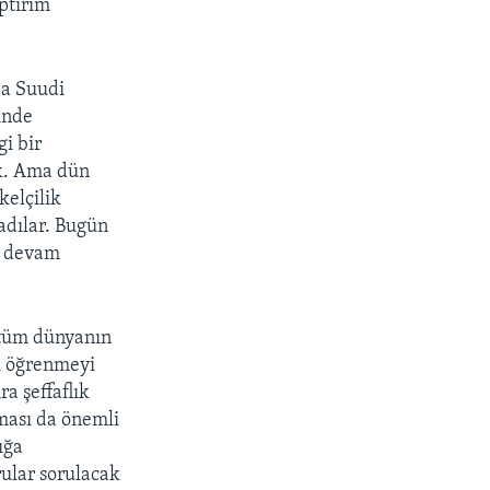
ptırım
da Suudi
inde
gi bir
ok. Ama dün
kelçilik
adılar. Bugün
ar devam
 tüm dünyanın
ni öğrenmeyi
ra şeffaflık
ması da önemli
ığa
ular sorulacak