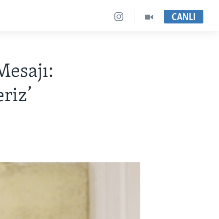
CANLI
esajı:
riz’