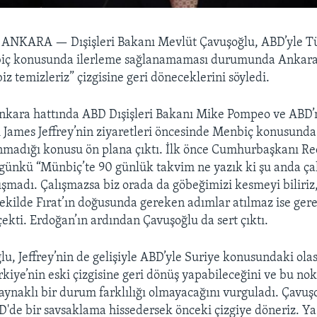
- ANKARA —
Dışişleri Bakanı Mevlüt Çavuşoğlu, ABD’yle T
iç konusunda ilerleme sağlanamaması durumunda Ankara o
iz temizleriz” çizgisine geri döneceklerini söyledi.
kara hattında ABD Dışişleri Bakanı Mike Pompeo ve ABD’
i James Jeffrey’nin ziyaretleri öncesinde Menbiç konusunda
nmadığı konusu ön plana çıktı. İlk önce Cumhurbaşkanı Re
günkü “Münbiç’te 90 günlük takvim ne yazık ki şu anda çal
ışmadı. Çalışmazsa biz orada da göbeğimizi kesmeyi biliriz,
şekilde Fırat’ın doğusunda gereken adımlar atılmaz ise gere
çekti. Erdoğan’ın ardından Çavuşoğlu da sert çıktı.
u, Jeffrey’nin de gelişiyle ABD’yle Suriye konusundaki olas
iye’nin eski çizgisine geri dönüş yapabileceğini ve bu nok
kaynaklı bir durum farklılığı olmayacağını vurguladı. Çavu
de bir savsaklama hissedersek önceki çizgiye döneriz. Ya 