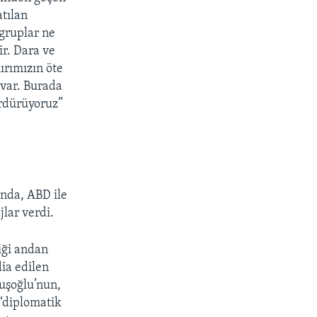
atılan
gruplar ne
ir. Dara ve
nırımızın öte
 var. Burada
ürdürüyoruz”
ında, ABD ile
jlar verdi.
iği andan
ia edilen
uşoğlu’nun,
 “diplomatik