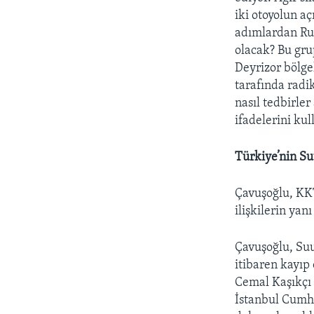
iki otoyolun a
adımlardan Ru
olacak? Bu gru
Deyrizor bölgel
tarafında radi
nasıl tedbirle
ifadelerini kul
Türkiye’nin Su
Çavuşoğlu, KKT
ilişkilerin yan
Çavuşoğlu, Suu
itibaren kayıp
Cemal Kaşıkçı 
İstanbul Cumhu