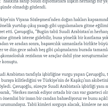
 hakkına sahip Suudi diplomatlara ilişkin herhangi bir ya
şünde olmadığı gözlendi.
rkiye’nin Viyana Sözleşmesi’nden doğan hakları kapsamın
önelik yurtdışı çıkış yasağı gibi uygulamalara gitme eğilim
ret etti. Çavuşoğlu, “Bugün tabii Suudi Arabistan’ın herhan
sine gitmek isterse gidebilir, buna yönelik bir kısıtlama y
adan ve aradan sonra, başsavcılık uzmanlarla birlikte büyü
ler ve dün gece sabah beş gibi çalışmalarını burada tamaml
başkonsolosluk rezidansı ve araçlar dahil yine soruşturmal
e konuştu.
di Arabistan tarafıyla işbirliğine vurgu yapan Çavuşoğlu,
i buraya kilitlediğini ve Türkiye’nin de Kaşıkçı’nın akıbeti
yledi. Çavuşoğlu, süreçte Suudi Arabistan’a işbirliği yanı sı
arak, “Herkes merak ediyor ortada bir can var gazeteci ol
 önemlisi bir insan bir candan bahsediyoruz ve bunu açıkl
rumundayız. Tabii kimleri sorguya alacak, kimlere ne sor