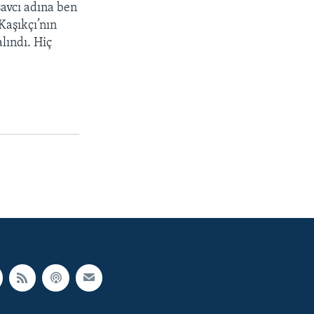
savcı adına ben
Kaşıkçı’nın
alındı. Hiç