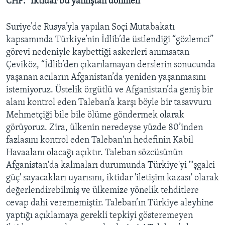
CHP: "İktidar bu yanlıştan dönmeli"
Suriye’de Rusya’yla yapılan Soçi Mutabakatı
kapsamında Türkiye’nin İdlib’de üstlendiği “gözlemci”
görevi nedeniyle kaybettiği askerleri anımsatan
Çeviköz, “İdlib’den çıkarılamayan derslerin sonucunda
yaşanan acıların Afganistan’da yeniden yaşanmasını
istemiyoruz. Üstelik örgütlü ve Afganistan’da geniş bir
alanı kontrol eden Taleban’a karşı böyle bir tasavvuru
Mehmetçiği bile bile ölüme göndermek olarak
görüyoruz. Zira, ülkenin neredeyse yüzde 80’inden
fazlasını kontrol eden Taleban'ın hedefinin Kabil
Havaalanı olacağı açıktır. Taleban sözcüsünün
Afganistan'da kalmaları durumunda Türkiye'yi "'şgalci
güç' sayacakları uyarısını, iktidar 'iletişim kazası' olarak
değerlendirebilmiş ve ülkemize yönelik tehditlere
cevap dahi verememiştir. Taleban’ın Türkiye aleyhine
yaptığı açıklamaya gerekli tepkiyi gösteremeyen