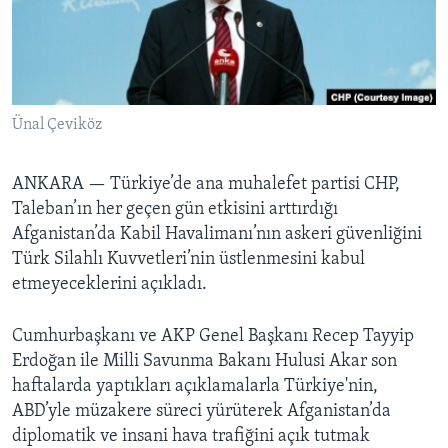
BIZI TAKIP EDIN
HAYATTAN
SANAT
Diller
Ünal Çeviköz
ANKARA —
Türkiye’de ana muhalefet partisi CHP,
Taleban’ın her geçen gün etkisini arttırdığı
Afganistan’da Kabil Havalimanı’nın askeri güvenliğini
Türk Silahlı Kuvvetleri’nin üstlenmesini kabul
etmeyeceklerini açıkladı.
Cumhurbaşkanı ve AKP Genel Başkanı Recep Tayyip
Erdoğan ile Milli Savunma Bakanı Hulusi Akar son
haftalarda yaptıkları açıklamalarla Türkiye'nin,
ABD’yle müzakere süreci yürüterek Afganistan’da
diplomatik ve insani hava trafiğini açık tutmak