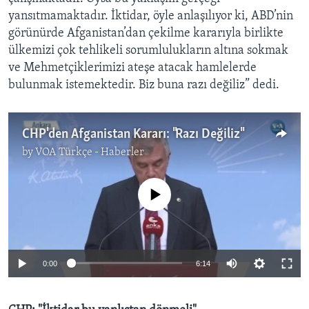
yansıtmamaktadır. İktidar, öyle anlaşılıyor ki, ABD’nin
görünürde Afganistan’dan çekilme kararıyla birlikte
ülkemizi çok tehlikeli sorumlulukların altına sokmak
ve Mehmetçiklerimizi ateşe atacak hamlelerde
bulunmak istemektedir. Biz buna razı değiliz” dedi.
CHP'den Afganistan Kararı: "Razı Değiliz"
by
VOA Türkçe - Haberler
No media source currently available
0:00
6:14