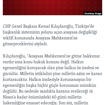
BIZI TAKIP EDIN
HAYATTAN
SANAT
Diller
CHP Genel Başkanı Kemal Kılıçdaroğlu, Türkiye’de
başkanlık sisteminin yolunu açan anayasa değişikliği
teklifi konusunda Anayasa Mahkemesi’ne
gitmeyeceklerini söyledi.
Kılıçdaroğlu, "Anayasa Mahkemesi'ne gitme hakkımız
vardır ama konu hukuk konusu değil. Halkın
egemenliğini koruyacak olan yine halkın öz iradesi ve
gücüdür. Milletin istiklalini yine milletin azim ve kararı
kurtaracaktır. Halkın iradesiyle korunamayan bir
egemenliğin başka hiçbir güçle korunması mümkün
değildir. Bu nedenle sandıkta kararın verileceği 16
Nisan'a kadar önümüzdeki 60 günü milletin
hakemliğine emanet edeceğiz. Son söz, milletin