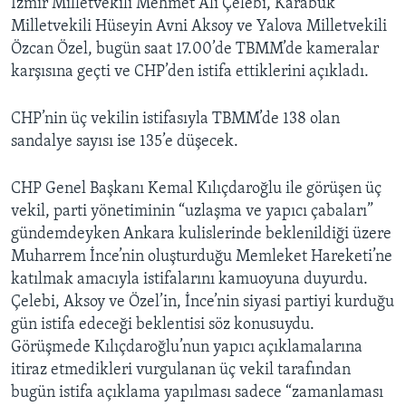
İzmir Milletvekili Mehmet Ali Çelebi, Karabük
Milletvekili Hüseyin Avni Aksoy ve Yalova Milletvekili
Özcan Özel, bugün saat 17.00’de TBMM’de kameralar
karşısına geçti ve CHP’den istifa ettiklerini açıkladı.
CHP’nin üç vekilin istifasıyla TBMM’de 138 olan
sandalye sayısı ise 135’e düşecek.
CHP Genel Başkanı Kemal Kılıçdaroğlu ile görüşen üç
vekil, parti yönetiminin “uzlaşma ve yapıcı çabaları”
gündemdeyken Ankara kulislerinde beklenildiği üzere
Muharrem İnce’nin oluşturduğu Memleket Hareketi’ne
katılmak amacıyla istifalarını kamuoyuna duyurdu.
Çelebi, Aksoy ve Özel’in, İnce’nin siyasi partiyi kurduğu
gün istifa edeceği beklentisi söz konusuydu.
Görüşmede Kılıçdaroğlu’nun yapıcı açıklamalarına
itiraz etmedikleri vurgulanan üç vekil tarafından
bugün istifa açıklama yapılması sadece “zamanlaması