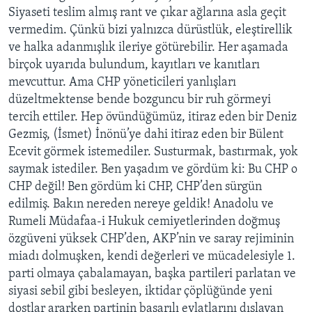
Siyaseti teslim almış rant ve çıkar ağlarına asla geçit
vermedim. Çünkü bizi yalnızca dürüstlük, eleştirellik
ve halka adanmışlık ileriye götürebilir. Her aşamada
birçok uyarıda bulundum, kayıtları ve kanıtları
mevcuttur. Ama CHP yöneticileri yanlışları
düzeltmektense bende bozguncu bir ruh görmeyi
tercih ettiler. Hep övündüğümüz, itiraz eden bir Deniz
Gezmiş, (İsmet) İnönü’ye dahi itiraz eden bir Bülent
Ecevit görmek istemediler. Susturmak, bastırmak, yok
saymak istediler. Ben yaşadım ve gördüm ki: Bu CHP o
CHP değil! Ben gördüm ki CHP, CHP’den sürgün
edilmiş. Bakın nereden nereye geldik! Anadolu ve
Rumeli Müdafaa-i Hukuk cemiyetlerinden doğmuş
özgüveni yüksek CHP’den, AKP’nin ve saray rejiminin
miadı dolmuşken, kendi değerleri ve mücadelesiyle 1.
parti olmaya çabalamayan, başka partileri parlatan ve
siyasi sebil gibi besleyen, iktidar çöplüğünde yeni
dostlar ararken partinin başarılı evlatlarını dışlayan