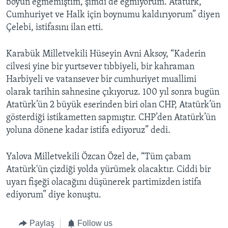
boyun eğmemiştim, şimdi de eğmiyorum. Atatürk,
Cumhuriyet ve Halk için boynumu kaldırıyorum” diyen
Çelebi, istifasını ilan etti.
Karabük Milletvekili Hüseyin Avni Aksoy, “Kaderin
cilvesi yine bir yurtsever tıbbiyeli, bir kahraman
Harbiyeli ve vatansever bir cumhuriyet muallimi
olarak tarihin sahnesine çıkıyoruz. 100 yıl sonra bugün
Atatürk’ün 2 büyük eserinden biri olan CHP, Atatürk’ün
gösterdiği istikametten sapmıştır. CHP’den Atatürk’ün
yoluna dönene kadar istifa ediyoruz” dedi.
Yalova Milletvekili Özcan Özel de, “Tüm çabam
Atatürk'ün çizdiği yolda yürümek olacaktır. Ciddi bir
uyarı fişeği olacağını düşünerek partimizden istifa
ediyorum” diye konuştu.
Paylaş
Follow us