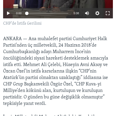
BIZI TAKIP EDIN
HAYATTAN
0:00
5:08
SANAT
CHP’de İstifa Gerilimi
Diller
ANKARA —
Ana muhalefet partisi Cumhuriyet Halk
Partisi’nden üç milletvekili, 24 Haziran 2018’de
Cumhurbaşkanlığı adayı Muharrem İnce’nin
öncülüğündeki siyasi hareketi desteklemek amacıyla
istifa etti. Mehmet Ali Çelebi, Hüseyin Avni Aksoy ve
Özcan Özel’in istifa kararlarına ilişkin “CHP’nin
Atatürk’ün partisi olmaktan uzaklaştığı” iddiasına ise
CHP Grup Başkanvekili Özgür Özel, “CHP Kuva-yi
Milliye’den kökünü alan, kurtuluşun ve kuruluşun
partisidir. O günden bu güne değişiklik olmamıştır”
tepkisiyle yanıt verdi.