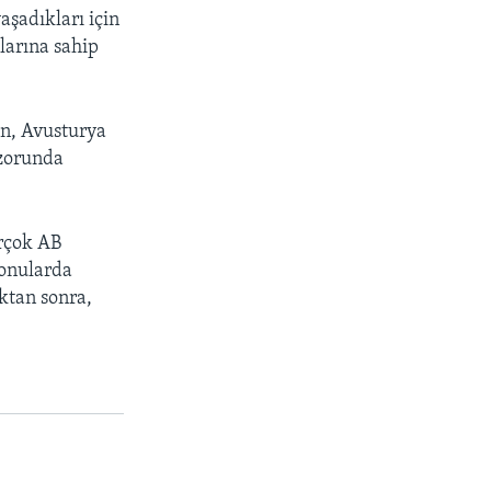
aşadıkları için
larına sahip
en, Avusturya
 zorunda
irçok AB
konularda
ktan sonra,