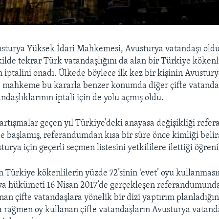
sturya Yüksek İdari Mahkemesi, Avusturya vatandaşı old
ekilde tekrar Türk vatandaşlığını da alan bir Türkiye köken
 iptalini onadı. Ülkede böylece ilk kez bir kişinin Avustur
n, mahkeme bu kararla benzer konumda diğer çifte vatanda
daşlıklarının iptali için de yolu açmış oldu.
 tartışmalar geçen yıl Türkiye’deki anayasa değişikliği refe
e başlamış, referandumdan kısa bir süre önce kimliği belirs
urya için geçerli seçmen listesini yetkililere ilettiği öğreni
 Türkiye kökenlilerin yüzde 72’sinin ‘evet’ oyu kullanması
ya hükümeti 16 Nisan 2017’de gerçekleşen referandumun
nan çifte vatandaşlara yönelik bir dizi yaptırım planladığın
a rağmen oy kullanan çifte vatandaşların Avusturya vatanda