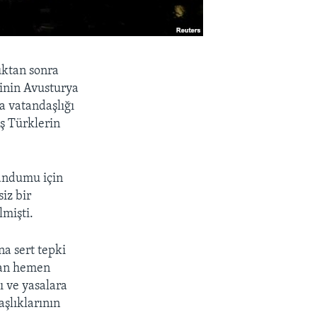
uktan sonra
linin Avusturya
ya vatandaşlığı
ş Türklerin
randumu için
iz bir
lmişti.
na sert tepki
dan hemen
ı ve yasalara
şlıklarının