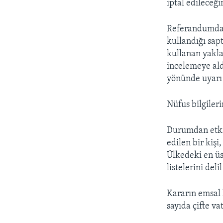
iptal edileceğ
Referandumda A
kullandığı sapt
kullanan yakla
incelemeye ald
yönünde uyarı 
Nüfus bilgileri
Durumdan etkil
edilen bir ki
Ülkedeki en üs
listelerini del
Kararın emsal
sayıda çifte v