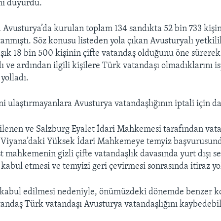
ini duyurdu.
vusturya’da kurulan toplam 134 sandıkta 52 bin 733 kişin
anmıştı. Söz konusu listeden yola çıkan Avusturyalı yetkilil
şık 18 bin 500 kişinin çifte vatandaş olduğunu öne sürere
ı ve ardından ilgili kişilere Türk vatandaşı olmadıklarını i
yolladı.
ni ulaştırmayanlara Avusturya vatandaşlığının iptali için da
enen ve Salzburg Eyalet İdari Mahkemesi tarafından vatan
şi, Viyana’daki Yüksek İdari Mahkemeye temyiz başvurusun
t mahkemenin gizli çifte vatandaşlık davasında yurt dışı 
il kabul etmesi ve temyizi geri çevirmesi sonrasında itiraz y
 kabul edilmesi nedeniyle, önümüzdeki dönemde benzer 
atandaş Türk vatandaşı Avusturya vatandaşlığını kaybedebi