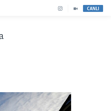
CANLI
a