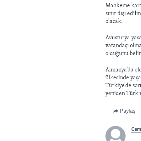
Mahkeme kararı
sınır dışı edi
olacak.
Avusturya yasa
vatandaşı olm
olduğunu belir
Almanya’da old
ülkesinde yaşa
Türkiye’de sor
yeniden Türk v
Paylaş
Cem