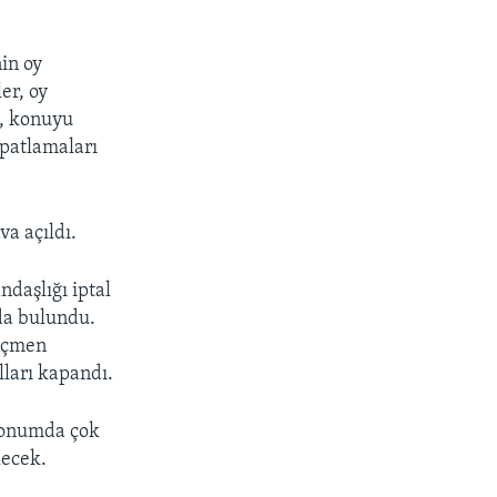
in oy
er, oy
k, konuyu
spatlamaları
va açıldı.
daşlığı iptal
da bulundu.
seçmen
olları kapandı.
konumda çok
lecek.