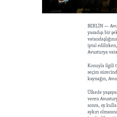
BERLİN —
Avu
yasadışı bir ş
vatandaşlığının
iptal edilirke
Avusturya vatan
Konuyla ilgili
seçim sürecind
kaynağın, Avust
Ülkede yaşayan
veren Avustur
sonra, oy kulla
aykırı olmasın