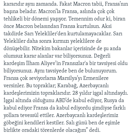
kararıdır aynı zamanda. Fakat Macron tabii, Fransa’nın
başına beladır. Macron’la Fransa, aslında çok çok
tehlikeli bir dönemi yaşıyor. Temennim odur ki, biran
önce Macron belasından Fransa kurtulsun. Aksi
takdirde Sarı Yelekliler'den kurtulamayacaklar. Sarı
Yelekliler daha sonra kırmızı yeleklilere de
dönüşebilir. Nitekim bakanlar içerisinde de şu anda
olumsuz karar alanlar var biliyorsunuz. Değerli
kardeşim İlham Aliyev’in Fransızlar'a bir tavsiyesi oldu
biliyorsunuz. Aynı tavsiyede ben de bulunuyorum.
Fransa çok seviyorlarsa Marsilya’yı Ermenilere
versinler. Bu topraklar; Karabağ, Azerbaycanlı
kardeşlerimizin topraklarıdır. 28 yıldır işgal altındaydı.
İşgal altında olduğunu ABD’de kabul ediyor, Rusya da
kabul ediyor Fransa da kabul ediyordu şimdiyse farklı
yollara tevessül ettiler. Azerbaycanlı kardeşlerimiz
göbeğini kendileri kestiler. Salı günü ben de eşimle
birlikte oradaki törenlerde olacağım” dedi.