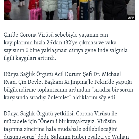
BIZI TAKIP EDIN
HAYATTAN
SANAT
Diller
Çin’de Corona Virüsü sebebiyle yaşanan can
kayıplarının hızla 26’dan 132’ye çıkması ve vaka
sayısının 6 bine yaklaşması dünya genelinde salgınla
ilgili kaygıları arttırdı.
Dünya Sağlık Örgütü Acil Durum Şefi Dr. Michael
Ryan, Çin Devlet Başkanı Xi Jinping’le Pekin’de yaptığı
bilgilendirme toplantısının ardından “sıradışı bir sorun
karşısında sıradışı önlemler” aldıklarını söyledi.
Dünya Sağlık Örgütü yetkilisi, Corona Virüsü ile
mücadele için "Önemli bir kavşaktayız. Virüsün
taşınma zincirine hala müdahale edilebileceğini
düşünüyoruz" dedi. Salgının Hubei eyaleti ve Wuhan