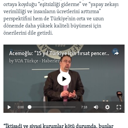
ortaya koyduğu “eşitsizliği giderme” ve “yapay zekayı
verimliliği ve insanların ücretlerini arttırma”
perspektifini hem de Türkiye’nin orta ve uzun
dönemde daha yüksek kaliteli büyümesi için
önerilerini dile getirdi.
Acemoğlu: “15 yıl Türkiye için fırsat penceresi bunu harcarsa sonu trajik olur”
by
VOA Türkçe - Haberler
No media source currently available
0:00
7:18
“İktisadi ve siyasi kurumlar kötü durumda, bunlar