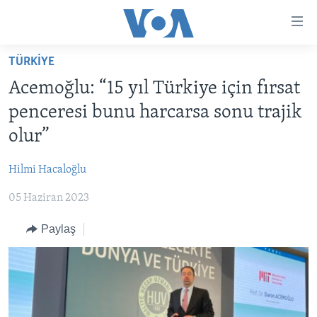
Erişilebilirlik
Ana
içeriğe
TÜRKİYE
geç
HABERLER
Ana
Acemoğlu: “15 yıl Türkiye için fırsat
PROGRAMLAR
TÜRKİYE
navigasyona
penceresi bunu harcarsa sonu trajik
geç
UKRAYNA KRİZİ
AMERİKA
AMERİKA'DA YAŞAM
olur”
Aramaya
YAPAY ZEKA
ORTADOĞU
geç
Hilmi Hacaloğlu
YORUMLAR
AVRUPA
05 Haziran 2023
AMERIKA'YA ÖZEL
ULUSLARARASI
İNGİLİZCE DERSLERİ
Paylaş
SAĞLIK
MULTİMEDYA
BİLİM VE TEKNOLOJİ
EKONOMİ
VİDEO GALERİ
LEARNING ENGLISH
ÇEVRE
FOTO GALERİ