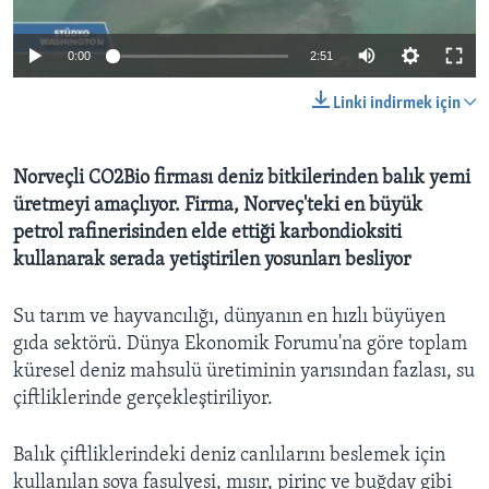
BIZI TAKIP EDIN
HAYATTAN
0:00
2:51
SANAT
Linki indirmek için
Diller
Norveçli CO2Bio firması deniz bitkilerinden balık yemi
üretmeyi amaçlıyor. Firma, Norveç'teki en büyük
petrol rafinerisinden elde ettiği karbondioksiti
kullanarak serada yetiştirilen yosunları besliyor
Su tarım ve hayvancılığı, dünyanın en hızlı büyüyen
gıda sektörü. Dünya Ekonomik Forumu'na göre toplam
küresel deniz mahsulü üretiminin yarısından fazlası, su
çiftliklerinde gerçekleştiriliyor.
Balık çiftliklerindeki deniz canlılarını beslemek için
kullanılan soya fasulyesi, mısır, pirinç ve buğday gibi