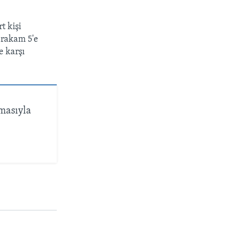
t kişi
u rakam 5'e
e karşı
amasıyla