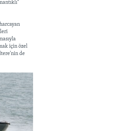
mantıklı"
 harcayan
leri
masıyla
mak için özel
ltere'nin de
.