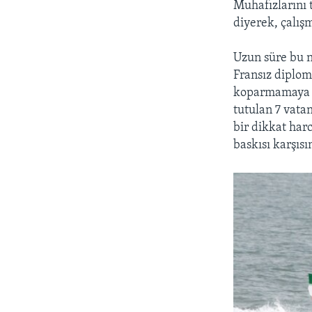
Muhafızlarını 
diyerek, çalış
Uzun süre bu n
Fransız diploma
koparmamaya ça
tutulan 7 vata
bir dikkat har
baskısı karşıs