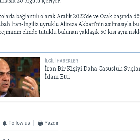
klaşık 20 örgütü içeriyor.
tolarla bağlantılı olarak Aralık 2022'de ve Ocak başında dör
sabah İran-İngiliz uyruklu Alireza Akbari'nin asılmasıyla b
rejiminin elinde tutuklu bulunan yaklaşık 50 kişi aynı riskl
İLGILI HABERLER
İran Bir Kişiyi Daha Casusluk Suçl
İdam Etti
Follow us
Yazdır