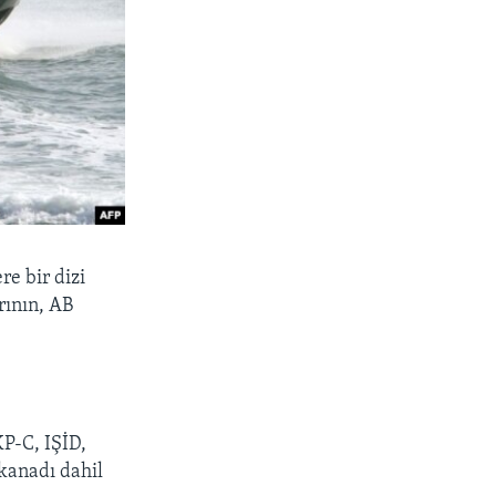
re bir dizi
rının, AB
KP-C, IŞİD,
kanadı dahil