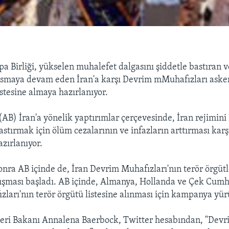
a Birliği, yükselen muhalefet dalgasını şiddetle bastıran v
asmaya devam eden İran'a karşı Devrim mMuhafızları askeri
istesine almaya hazırlanıyor.
(AB) İran'a yönelik yaptırımlar çerçevesinde, İran rejimini
stırmak için ölüm cezalarının ve infazların arttırması karş
azırlanıyor.
onra AB içinde de, İran Devrim Muhafızları'nın terör örgütle
ışması başladı. AB içinde, Almanya, Hollanda ve Çek Cumh
ları'nın terör örgütü listesine alınması için kampanya yür
leri Bakanı Annalena Baerbock, Twitter hesabından, "Devr