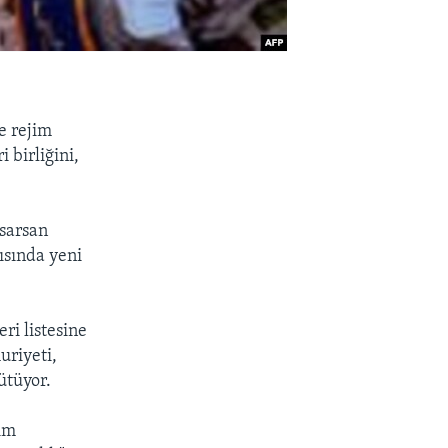
e rejim
 birliğini,
 sarsan
ısında yeni
ri listesine
uriyeti,
ütüyor.
im