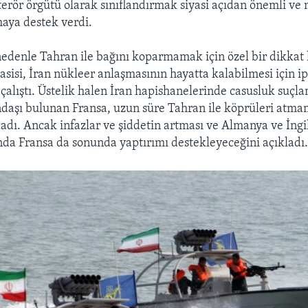
terör örgütü olarak sınıflandırmak siyasi açıdan önemli ve 
maya destek verdi.
edenle Tahran ile bağını koparmamak için özel bir dikkat
sisi, İran nükleer anlaşmasının hayatta kalabilmesi için ip
lıştı. Üstelik halen İran hapishanelerinde casusluk suçla
ndaşı bulunan Fransa, uzun süre Tahran ile köprüleri atma
cadı. Ancak infazlar ve şiddetin artması ve Almanya ve İngi
ında Fransa da sonunda yaptırımı destekleyeceğini açıkladı