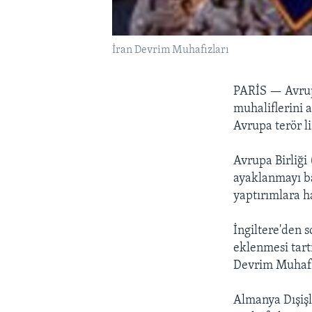
İran Devrim Muhafızları
PARİS —
Avrup
muhaliflerini 
Avrupa terör l
Avrupa Birliği 
ayaklanmayı ba
yaptırımlara h
İngiltere'den s
eklenmesi tart
Devrim Muhafız
Almanya Dışiş