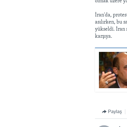
olmak üzere ya
İran'da, protes
asılırken, bu 
yükseldi. İran 
karşıya.
Paylaş