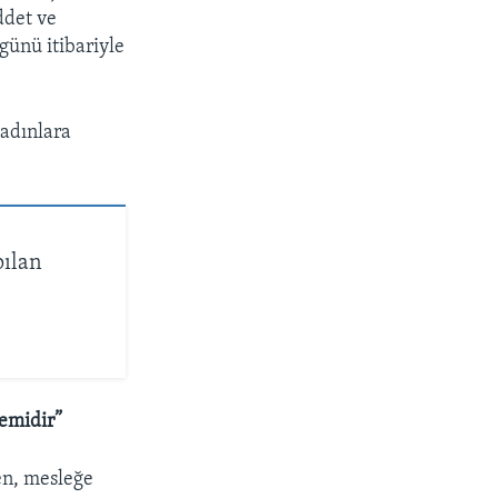
ddet ve
ünü itibariyle
adınlara
pılan
temidir”
en, mesleğe