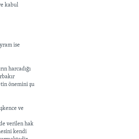
re kabul
ayram ise
rın harcadığı
rbakır
etin önemini şu
işkence ve
de verilen hak
mesini kendi