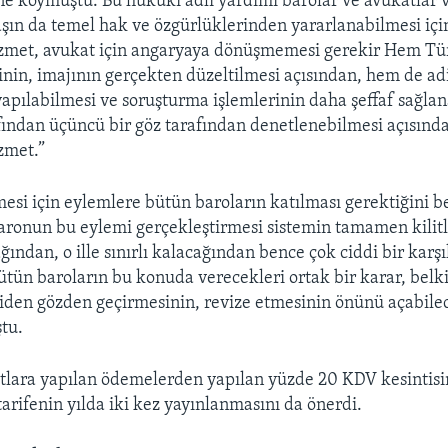
e koymuştu. Bu hukuki adli yardımı barolar ve avukatlar 
aşın da temel hak ve özgürlüklerinden yararlanabilmesi içi
izmet, avukat için angaryaya dönüşmemesi gerekir Hem Tür
inin, imajının gerçekten düzeltilmesi açısından, hem de ad
apılabilmesi ve soruşturma işlemlerinin daha şeffaf sağla
fından üçüncü bir göz tarafından denetlenebilmesi açısınd
zmet.”
esi için eylemlere bütün baroların katılması gerektiğini be
aronun bu eylemi gerçekleştirmesi sistemin tamamen kilit
ından, o ille sınırlı kalacağından bence çok ciddi bir karş
Bütün baroların bu konuda verecekleri ortak bir karar, bel
niden gözden geçirmesinin, revize etmesinin önünü açabile
tu.
lara yapılan ödemelerden yapılan yüzde 20 KDV kesintisin
tarifenin yılda iki kez yayınlanmasını da önerdi.