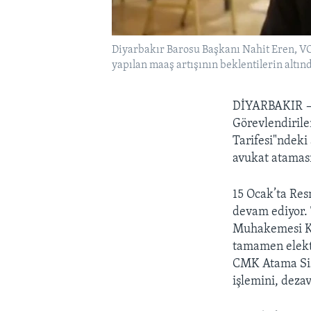
Diyarbakır Barosu Başkanı Nahit Eren, VOA
yapılan maaş artışının beklentilerin altınd
DİYARBAKIR
Görevlendirile
Tarifesi"ndeki 
avukat ataması
15 Ocak’ta Res
devam ediyor. 
Muhakemesi Ka
tamamen elektr
CMK Atama Sis
işlemini, dezav