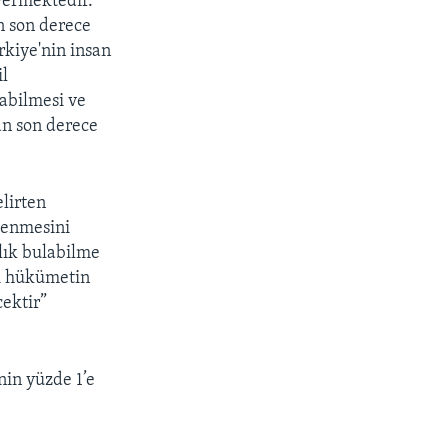
vermektedir.
n son derece
kiye'nin insan
il
nabilmesi ve
an son derece
lirten
lenmesini
ılık bulabilme
ki hükümetin
cektir”
in yüzde 1’e