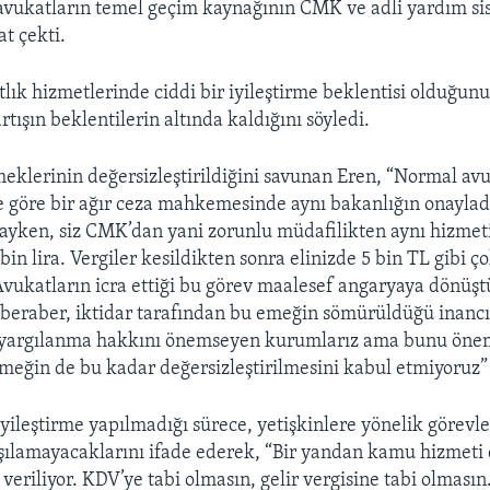
avukatların temel geçim kaynağının CMK ve adli yardım si
t çekti.
lık hizmetlerinde ciddi bir iyileştirme beklentisi olduğun
rtışın beklentilerin altında kaldığını söyledi.
eklerinin değersizleştirildiğini savunan Eren, “Normal avu
ne göre bir ağır ceza mahkemesinde aynı bakanlığın onayladı
irayken, siz CMK’dan yani zorunlu müdafilikten aynı hizmet
in lira. Vergiler kesildikten sonra elinizde 5 bin TL gibi ço
 Avukatların icra ettiği bu görev maalesef angaryaya dönüşt
beraber, iktidar tarafından bu emeğin sömürüldüğü inancı
 yargılanma hakkını önemseyen kurumlarız ama bunu öne
ğin de bu kadar değersizleştirilmesini kabul etmiyoruz”
 iyileştirme yapılmadığı sürece, yetişkinlere yönelik görev
rşılamayacaklarını ifade ederek, “Bir yandan kamu hizmeti
veriliyor. KDV’ye tabi olmasın, gelir vergisine tabi olmasın