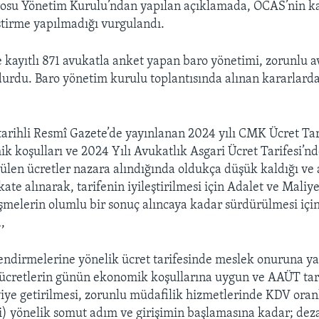
rosu Yönetim Kurulu’ndan yapılan açıklamada, OCAS’nin k
ştirme yapılmadığı vurgulandı.
kayıtlı 871 avukatla anket yapan baro yönetimi, zorunlu 
urdu. Baro yönetim kurulu toplantısında alınan kararlarda
 tarihli Resmî Gazete’de yayınlanan 2024 yılı CMK Ücret Tari
 koşulları ve 2024 Yılı Avukatlık Asgari Ücret Tarifesi’n
örülen ücretler nazara alındığında oldukça düşük kaldığı ve
te alınarak, tarifenin iyileştirilmesi için Adalet ve Maliy
melerin olumlu bir sonuç alıncaya kadar sürdürülmesi için
,
ndirmelerine yönelik ücret tarifesinde meslek onuruna yak
(ücretlerin günün ekonomik koşullarına uygun ve AAÜT tari
iye getirilmesi, zorunlu müdafilik hizmetlerinde KDV oran
bi) yönelik somut adım ve girişimin başlamasına kadar; deza