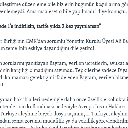
iyileştirme düzenleme bile bizlerin bugünün koşullarına gö
zenlemeydi. Ama maalesef o bile yapılmadı” diye konuştu.
e 1’e indirilsin, tarife yılda 2 kez yayınlansın”
r Birliği’nin CMK’dan sorumlu Yönetim Kurulu Üyesi Ali B
n temelinin eskiye dayandığını dile getirdi.
 sorularını yanıtlayan Bayram, verilen ücretlerin, avukatla
nin karşılığı olmadığını savundu. Tepkilerine sadece Diya
ırlı kalmaması gerektiğini ifade eden Bayram, verilen hizm
ttı:
şanan hak ihlalleri nedeniyle daha önce özellikle kollukta 
ntemlerinin kullanılması nedeniyle Avrupa İnsan Hakları
rkiye aleyhine birçok dosya taşınmıştı. Türkiye, aleyhin
rından sonra zorunlu müdafilik ya da vekillik görevlendiril