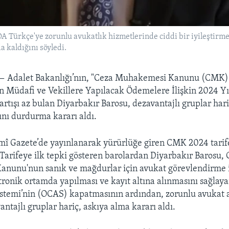
 Türkçe'ye zorunlu avukatlık hizmetlerinde ciddi bir iyileştirme
a kaldığını söyledi.
 —
Adalet Bakanlığı’nın, "Ceza Muhakemesi Kanunu (CMK)
n Müdafi ve Vekillere Yapılacak Ödemelere İlişkin 2024 Yı
artışı az bulan Diyarbakır Barosu, dezavantajlı gruplar har
nı durdurma kararı aldı.
mî Gazete’de yayınlanarak yürürlüğe giren CMK 2024 tarife
Tarifeye ilk tepki gösteren barolardan Diyarbakır Barosu, 
nunu'nun sanık ve mağdurlar için avukat görevlendirme i
onik ortamda yapılması ve kayıt altına alınmasını sağlay
temi’nin (OCAS) kapatmasının ardından, zorunlu avukat
antajlı gruplar hariç, askıya alma kararı aldı.