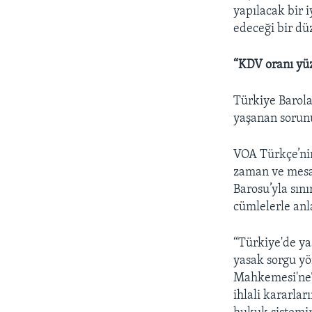
yapılacak bir 
edeceği bir dü
“KDV oranı yüzd
Türkiye Barola
yaşanan sorunu
VOA Türkçe’nin
zaman ve mesai
Barosu’yla sın
cümlelerle anla
“Türkiye'de ya
yasak sorgu yö
Mahkemesi'neTü
ihlali kararla