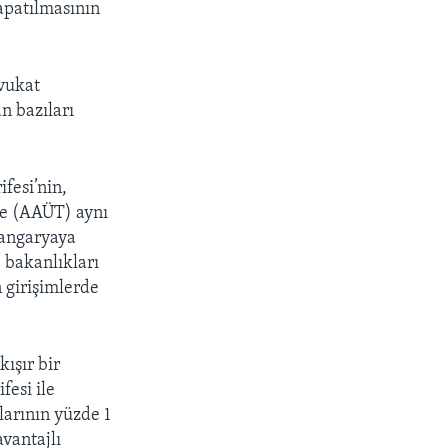
apatılmasının
avukat
n bazıları
fesi’nin,
de (AAÜT) aynı
 angaryaya
e bakanlıkları
 girişimlerde
ışır bir
fesi ile
larının yüzde 1
vantajlı