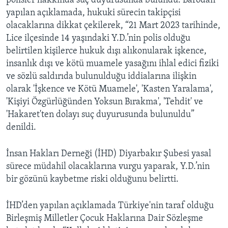
polisler hakkında suç duyurusunda bulundu. Barodan
yapılan açıklamada, hukuki sürecin takipçisi
olacaklarına dikkat çekilerek, “21 Mart 2023 tarihinde,
Lice ilçesinde 14 yaşındaki Y.D.’nin polis olduğu
belirtilen kişilerce hukuk dışı alıkonularak işkence,
insanlık dışı ve kötü muamele yasağını ihlal edici fiziki
ve sözlü saldırıda bulunulduğu iddialarına ilişkin
olarak 'İşkence ve Kötü Muamele', 'Kasten Yaralama',
'Kişiyi Özgürlüğünden Yoksun Bırakma', 'Tehdit' ve
'Hakaret'ten dolayı suç duyurusunda bulunuldu”
denildi.
İnsan Hakları Derneği (İHD) Diyarbakır Şubesi yasal
sürece müdahil olacaklarına vurgu yaparak, Y.D.’nin
bir gözünü kaybetme riski olduğunu belirtti.
İHD’den yapılan açıklamada Türkiye'nin taraf olduğu
Birleşmiş Milletler Çocuk Haklarına Dair Sözleşme