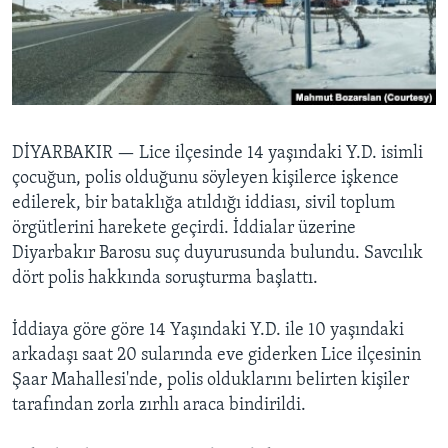
BIZI TAKIP EDIN
HAYATTAN
SANAT
Diller
DİYARBAKIR —
Lice ilçesinde 14 yaşındaki Y.D. isimli
çocuğun, polis olduğunu söyleyen kişilerce işkence
edilerek, bir bataklığa atıldığı iddiası, sivil toplum
örgütlerini harekete geçirdi. İddialar üzerine
Diyarbakır Barosu suç duyurusunda bulundu. Savcılık
dört polis hakkında soruşturma başlattı.
İddiaya göre göre 14 Yaşındaki Y.D. ile 10 yaşındaki
arkadaşı saat 20 sularında eve giderken Lice ilçesinin
Şaar Mahallesi'nde, polis olduklarını belirten kişiler
tarafından zorla zırhlı araca bindirildi.