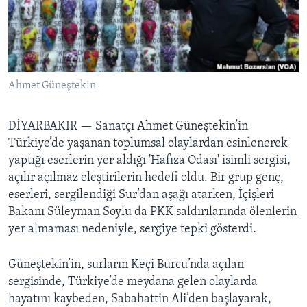
BIZI TAKIP EDIN
HAYATTAN
SANAT
Diller
Ahmet Güneştekin
DİYARBAKIR —
Sanatçı Ahmet Güneştekin’in
Türkiye’de yaşanan toplumsal olaylardan esinlenerek
yaptığı eserlerin yer aldığı 'Hafıza Odası' isimli sergisi,
açılır açılmaz eleştirilerin hedefi oldu. Bir grup genç,
eserleri, sergilendiği Sur’dan aşağı atarken, İçişleri
Bakanı Süleyman Soylu da PKK saldırılarında ölenlerin
yer almaması nedeniyle, sergiye tepki gösterdi.
Güneştekin’in, surların Keçi Burcu’nda açılan
sergisinde, Türkiye’de meydana gelen olaylarda
hayatını kaybeden, Sabahattin Ali’den başlayarak,