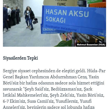
Siyasilerden Tepki
Sergiye siyaset cephesinden de eleştiri geldi. Hüda-Par
Genel Başkan Yardımcısı Abdurrahman Cens, Yasin
Börü'süz bir hafıza odasının sadece sola hizmet ettiğini
savunarak "Şeyh Said'siz, Bediüzzaman'sız, Şark
İstiklal Mahkemeleri'siz, Şeyh Zeki'siz, Yasin Börü'süz,
6-7 Ekim'siz, Susa Camii'siz, Yusufilersiz, Yusufi
Anneleri'siz, beyinlerin sadece sol lobunda hafıza