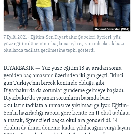
BIZI TAKIP EDIN
HAYATTAN
SANAT
Diller
7 Eylül 2021 - Eğitim-Sen Diyarbakır Şubeleri üyeleri, yüz
yüze eğitim döneminin başlamasıyla eş zamanlı olarak bazı
okullarda tadilata geçilmesine tepki gösterdi
DİYARBAKIR —
Yüz yüze eğitim 18 ay aradan sonra
yeniden başlamasının üzerinden iki gün geçti. İkinci
gün Türkiye’nin birçok kentinde olduğu gibi
Diyarbakır’da da sorunlar gündeme gelmeye başladı.
Diyarbakır’da yaşanan sorunların başında bazı
okulların tadilata alınması ve yıkılması geliyor. Eğitim-
Sen’in hazırladığı rapora göre kentte en 11 okul tadilata
alınarak, öğrencileri başka okullara gönderildi. 14
okulun da ikinci döneme kadar yıkılacağını vurgulayan