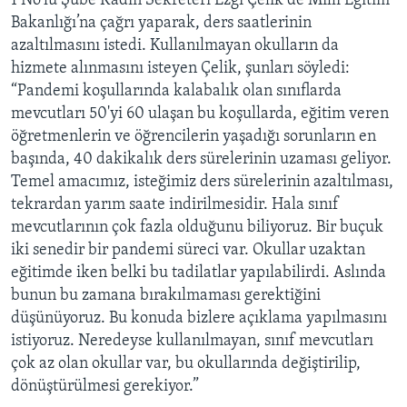
1 No’lu Şube Kadın Sekreteri Ezgi Çelik de Milli Eğitim
Bakanlığı’na çağrı yaparak, ders saatlerinin
azaltılmasını istedi. Kullanılmayan okulların da
hizmete alınmasını isteyen Çelik, şunları söyledi:
“Pandemi koşullarında kalabalık olan sınıflarda
mevcutları 50'yi 60 ulaşan bu koşullarda, eğitim veren
öğretmenlerin ve öğrencilerin yaşadığı sorunların en
başında, 40 dakikalık ders sürelerinin uzaması geliyor.
Temel amacımız, isteğimiz ders sürelerinin azaltılması,
tekrardan yarım saate indirilmesidir. Hala sınıf
mevcutlarının çok fazla olduğunu biliyoruz. Bir buçuk
iki senedir bir pandemi süreci var. Okullar uzaktan
eğitimde iken belki bu tadilatlar yapılabilirdi. Aslında
bunun bu zamana bırakılmaması gerektiğini
düşünüyoruz. Bu konuda bizlere açıklama yapılmasını
istiyoruz. Neredeyse kullanılmayan, sınıf mevcutları
çok az olan okullar var, bu okullarında değiştirilip,
dönüştürülmesi gerekiyor.”