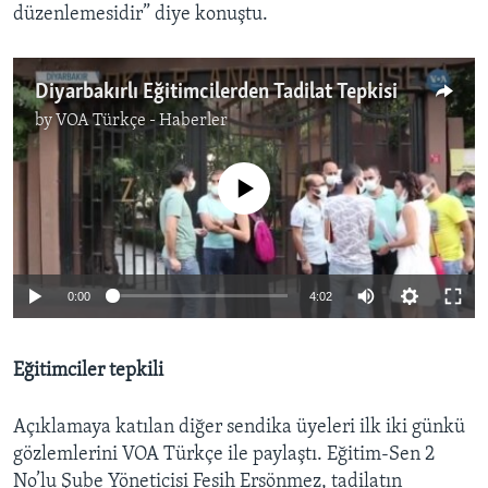
düzenlemesidir” diye konuştu.
Diyarbakırlı Eğitimcilerden Tadilat Tepkisi
by
VOA Türkçe - Haberler
No media source currently available
0:00
4:02
Eğitimciler tepkili
Açıklamaya katılan diğer sendika üyeleri ilk iki günkü
gözlemlerini VOA Türkçe ile paylaştı. Eğitim-Sen 2
No’lu Şube Yöneticisi Fesih Ersönmez, tadilatın