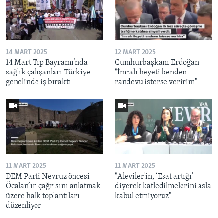
14 MART 2025
12 MART 2025
14 Mart Tıp Bayramı’nda
Cumhurbaşkanı Erdoğan:
sağlık çalışanları Türkiye
"İmralı heyeti benden
genelinde iş bıraktı
randevu isterse veririm"
11 MART 2025
11 MART 2025
DEM Parti Nevruz öncesi
"Aleviler'in, ‘Esat artığı’
Öcalan’ın çağrısını anlatmak
diyerek katledilmelerini asla
üzere halk toplantıları
kabul etmiyoruz"
düzenliyor