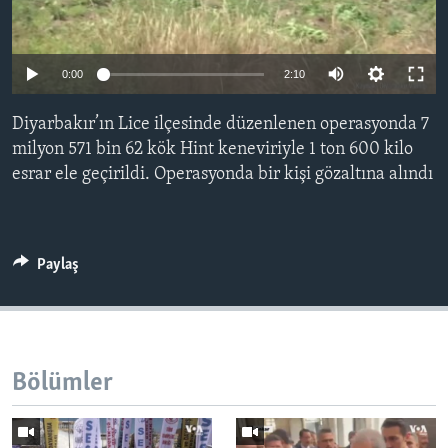
BIZI TAKIP EDIN
HAYATTAN
SANAT
0:00
2:10
Diller
Diyarbakır’ın Lice ilçesinde düzenlenen operasyonda 7
milyon 571 bin 62 kök Hint keneviriyle 1 ton 600 kilo
esrar ele geçirildi. Operasyonda bir kişi gözaltına alındı
Paylaş
Bölümler