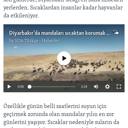
yerlerden. Sıcaklardan insanlar kadar hayvanlar
da etkileniyor.
Diyarbakır’da mandaları sıcaktan korumak için 164 gölet yapıldı
by
VOA Türkçe - Haberler
No media source currently available
0:00
2:24
Özellikle günün belli saatlerini suyun için
geçirmek zorunda olan mandalar yılın en zor
günlerini yaşıyor. Sıcaklar nedeniyle suların da