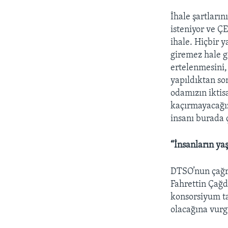
İhale şartları
isteniyor ve Ç
ihale. Hiçbir 
giremez hale g
ertelenmesini,
yapıldıktan so
odamızın iktisa
kaçırmayacağız
insanı burada 
“İnsanların ya
DTSO’nun çağr
Fahrettin Çağd
konsorsiyum ta
olacağına vurg