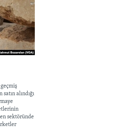
 geçmiş
n satın alındığı
ermaye
etlerinin
den sektöründe
irketler