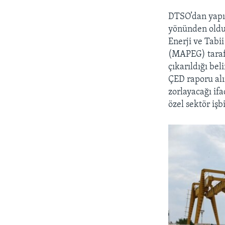
DTSO’dan yapıl
yönünden oldu
Enerji ve Tabi
(MAPEG) taraf
çıkarıldığı bel
ÇED raporu alı
zorlayacağı if
özel sektör işb