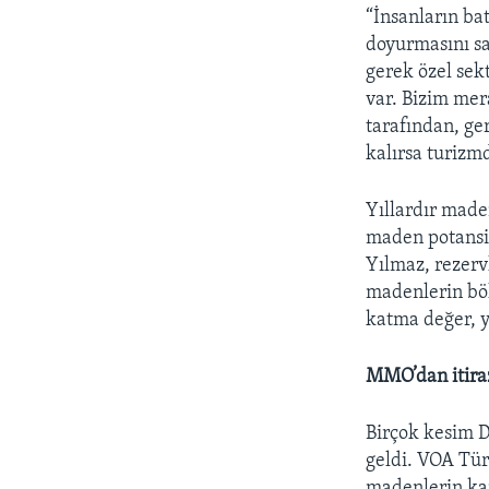
“İnsanların ba
doyurmasını sa
gerek özel sekt
var. Bizim mer
tarafından, ge
kalırsa turizmd
Yıllardır made
maden potansiy
Yılmaz, rezerv
madenlerin böl
katma değer, y
MMO’dan itira
Birçok kesim D
geldi. VOA Tü
madenlerin kam