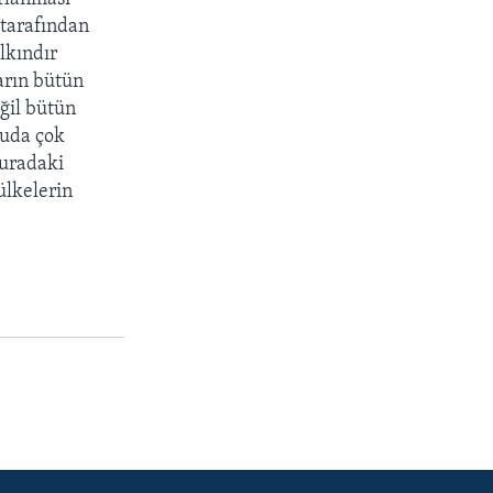
 tarafından
lkındır
arın bütün
ğil bütün
nuda çok
Buradaki
ülkelerin