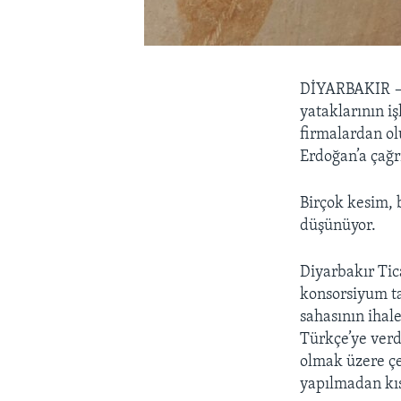
DİYARBAKIR
yataklarının iş
firmalardan o
Erdoğan’a çağrı
Birçok kesim, 
düşünüyor.
Diyarbakır Tic
konsorsiyum ta
sahasının iha
Türkçe’ye verd
olmak üzere çeş
yapılmadan kıs