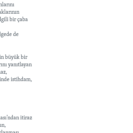
nlarını
aklarının
gili bir çaba
ölgede de
in büyük bir
ını yanıtlayan
maz,
inde istihdam,
sı’ndan itiraz
un,
rlanması