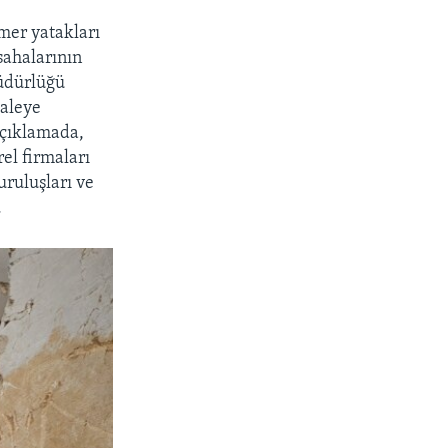
mer yatakları
sahalarının
Müdürlüğü
aleye
 açıklamada,
el firmaları
uruluşları ve
.