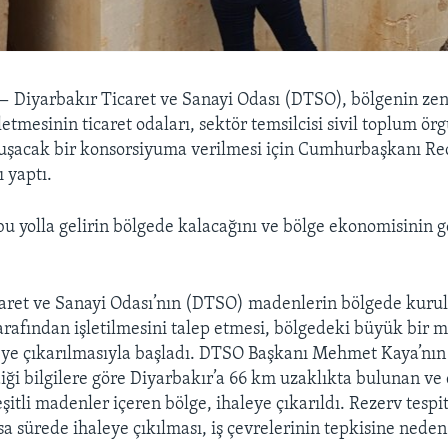
 —
Diyarbakır Ticaret ve Sanayi Odası (DTSO), bölgenin z
letmesinin ticaret odaları, sektör temsilcisi sivil toplum örg
luşacak bir konsorsiyuma verilmesi için Cumhurbaşkanı Re
 yaptı.
bu yolla gelirin bölgede kalacağını ve bölge ekonomisinin g
aret ve Sanayi Odası’nın (DTSO) madenlerin bölgede kurul
rafından işletilmesini talep etmesi, bölgedeki büyük bir 
leye çıkarılmasıyla başladı. DTSO Başkanı Mehmet Kaya’nı
iği bilgilere göre Diyarbakır’a 66 km uzaklıkta bulunan ve
itli madenler içeren bölge, ihaleye çıkarıldı. Rezerv tespi
a sürede ihaleye çıkılması, iş çevrelerinin tepkisine neden