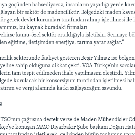
tıya göçünden bahsediyoruz, insanların yaşadığı yerde karı
ğlayan bir sektör de madenciliktir. Bölgedeki maden kayn
ör gerek devlet kurumları tarafından alınıp işletilmesi ile il
amımız, bu kaynak buradaki firmaları
rekirse kamu-özel sektör ortaklığıyla işletilsin. Sermaye b
en eğitime, iletişimden enerjiye, tarıma yarar sağlar.”
ncilik sektöründe faaliyet gösteren Beşir Yılmaz ise bölgen
eline sahip olduğuna dikkat çekti. VOA Türkçe’nin sorular
lerin tam tespit edilmeden ihale yapılmasını eleştirdi. Yıl
gede kurulacak bir konsorsiyum tarafından işletilmesi hal
atırım ve vergi alanında katkı sağlayacağını savundu.
z
TSO’nun çağrısına destek verse de Maden Mühendisler Oda
rkçe’ye konuşan MMO Diyarbakır Şube başkanı Doğan Hat
u tarafından işletilerek, gelirinden bütün toplumun yara