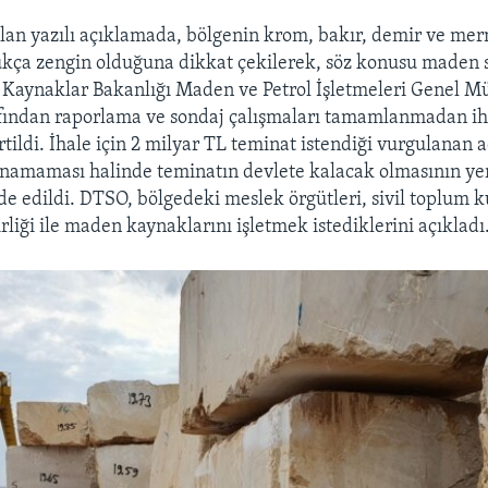
an yazılı açıklamada, bölgenin krom, bakır, demir ve mer
kça zengin olduğuna dikkat çekilerek, söz konusu maden 
i Kaynaklar Bakanlığı Maden ve Petrol İşletmeleri Genel 
ından raporlama ve sondaj çalışmaları tamamlanmadan ih
irtildi. İhale için 2 milyar TL teminat istendiği vurgulanan
namaması halinde teminatın devlete kalacak olmasının yer
ade edildi. DTSO, bölgedeki meslek örgütleri, sivil toplum k
irliği ile maden kaynaklarını işletmek istediklerini açıkladı