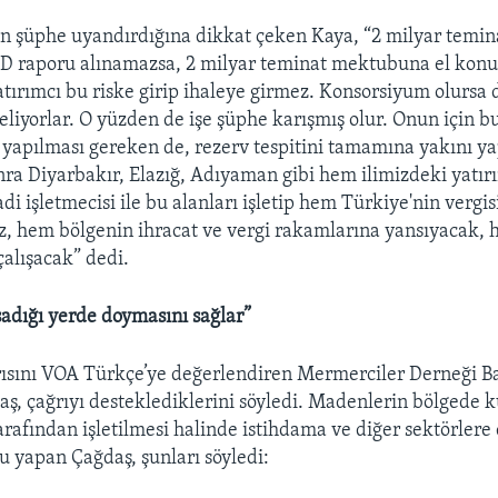
nın şüphe uyandırdığına dikkat çeken Kaya, “2 milyar tem
ED raporu alınamazsa, 2 milyar teminat mektubuna el konu
yatırımcı bu riske girip ihaleye girmez. Konsorsiyum olursa 
eliyorlar. O yüzden de işe şüphe karışmış olur. Onun için b
 yapılması gereken de, rezerv tespitini tamamına yakını ya
nra Diyarbakır, Elazığ, Adıyaman gibi hem ilimizdeki yatır
di işletmecisi ile bu alanları işletip hem Türkiye'nin vergis
, hem bölgenin ihracat ve vergi rakamlarına yansıyacak, 
çalışacak” dedi.
şadığı yerde doymasını sağlar”
ısını VOA Türkçe’ye değerlendiren Mermerciler Derneği B
aş, çağrıyı desteklediklerini söyledi. Madenlerin bölgede k
rafından işletilmesi halinde istihdama ve diğer sektörlere 
u yapan Çağdaş, şunları söyledi: