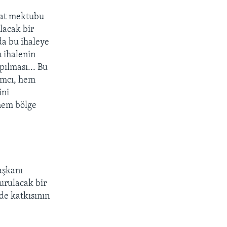
inat mektubu
lacak bir
da bu ihaleye
u ihalenin
pılması... Bu
ımcı, hem
ini
hem bölge
aşkanı
urulacak bir
de katkısının