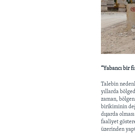
“Yabancı bir fi
Talebin neden
yıllarda bölged
zaman, bölgeni
birikiminin değ
dışarda olmas
faaliyet göster
üzerinden yapt