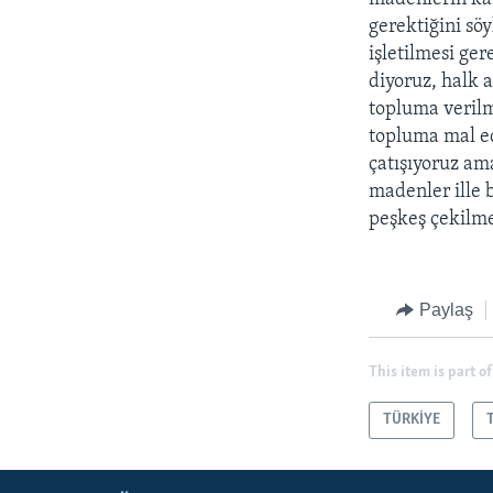
gerektiğini söy
işletilmesi ge
diyoruz, halk 
topluma verilm
topluma mal ed
çatışıyoruz am
madenler ille b
peşkeş çekilme
Paylaş
This item is part of
TÜRKİYE
LEARNING ENGLISH