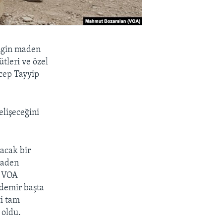
engin maden
ütleri ve özel
cep Tayyip
elişeceğini
acak bir
maden
n VOA
 demir başta
ti tam
 oldu.