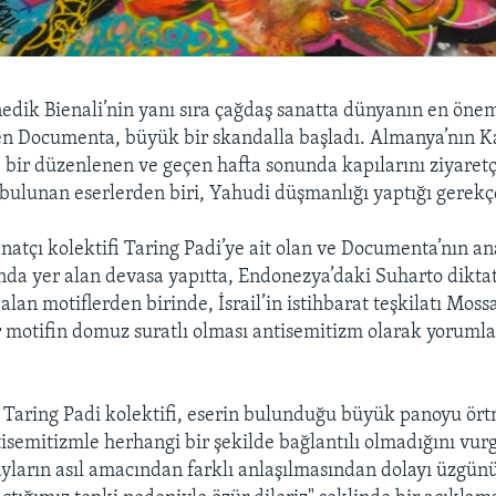
edik Bienali’nin yanı sıra çağdaş sanatta dünyanın en öneml
en Documenta, büyük bir skandalla başladı. Almanya’nın K
 bir düzenlenen ve geçen hafta sonunda kapılarını ziyaretç
ulunan eserlerden biri, Yahudi düşmanlığı yaptığı gerekçe
natçı kolektifi Taring Padi’ye ait olan ve Documenta’nın an
anda yer alan devasa yapıtta, Endonezya’daki Suharto dikt
alan motiflerden birinde, İsrail’in istihbarat teşkilatı Moss
r motifin domuz suratlı olması antisemitizm olarak yoruml
Taring Padi kolektifi, eserin bulunduğu büyük panoyu ört
ntisemitizmle herhangi bir şekilde bağlantılı olmadığını vu
yların asıl amacından farklı anlaşılmasından dolayı üzgün