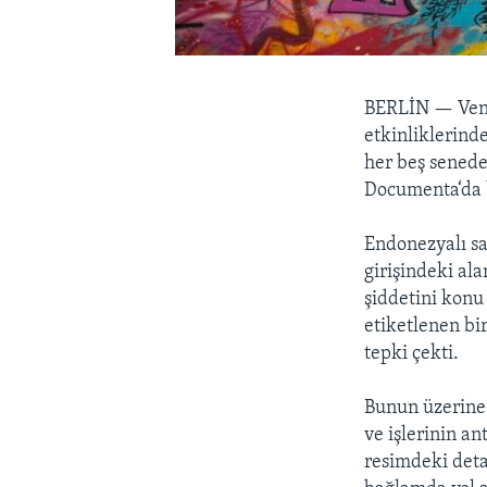
BERLİN —
Ven
etkinliklerind
her beş senede
Documenta‘da b
Endonezyalı sa
girişindeki al
şiddetini konu 
etiketlenen bi
tepki çekti.
Bunun üzerine 
ve işlerinin a
resimdeki deta