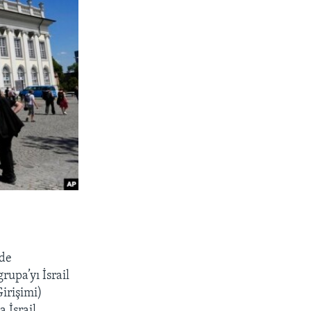
 de
upa’yı İsrail
Girişimi)
a İsrail