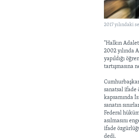
2017 yılındaki s
"Halkın Adaleti
2002 yılında A
yapıldığı öğre
tartışmasına n
Cumhurbaşkanı 
sanatsal ifade
kapsamında İsr
sanatın sınırla
Federal hüküm
asılmasını eng
ifade özgürlüğ
dedi.