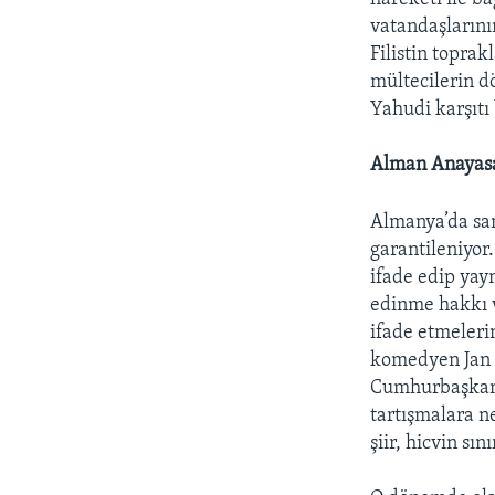
vatandaşlarını
Filistin toprakl
mültecilerin d
Yahudi karşıtı
Alman Anayasa
Almanya’da san
garantileniyor
ifade edip yay
edinme hakkı v
ifade etmeleri
komedyen Jan 
Cumhurbaşkanı 
tartışmalara n
şiir, hicvin sı