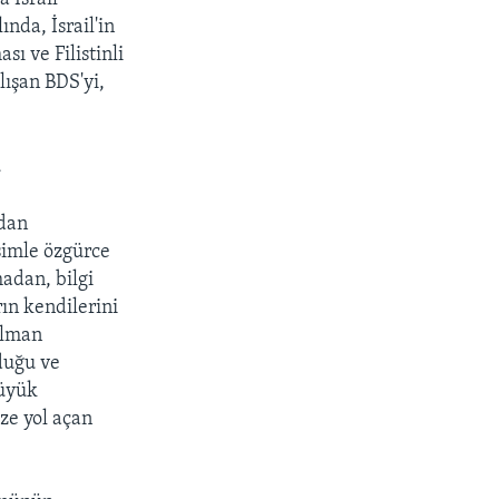
nda, İsrail'in
sı ve Filistinli
lışan BDS'yi,
i
ndan
simle özgürce
adan, bilgi
ın kendilerini
Alman
duğu ve
büyük
ze yol açan