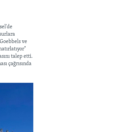
sel'de
surlara
 Goebbels ve
atırlatıyor"
sını talep etti.
ası çağrısında