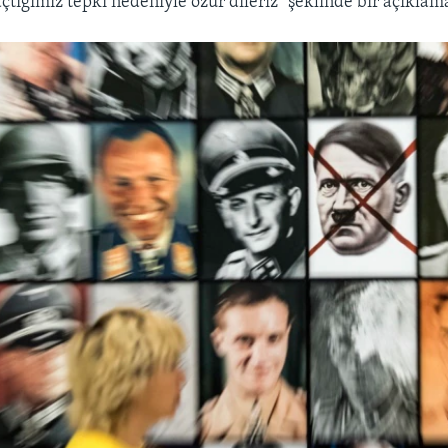
çtığımız tepki nedeniyle özür dileriz" şeklinde bir açıklam