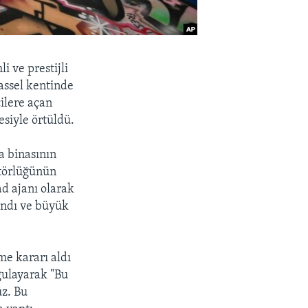
i ve prestijli
assel kentinde
ilere açan
siyle örtüldü.
a binasının
atörlüğünün
ad ajanı olarak
andı ve büyük
me kararı aldı
rgulayarak "Bu
üz. Bu