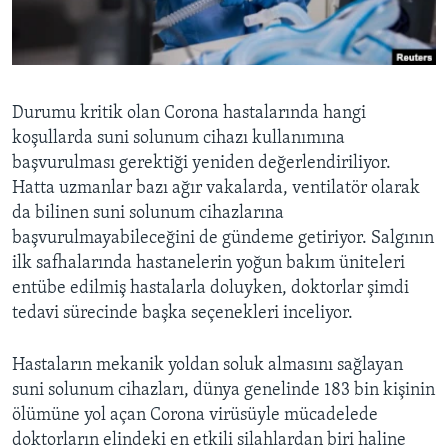
BIZI TAKIP EDIN
HAYATTAN
SANAT
Diller
Durumu kritik olan Corona hastalarında hangi
koşullarda suni solunum cihazı kullanımına
başvurulması gerektiği yeniden değerlendiriliyor.
Hatta uzmanlar bazı ağır vakalarda, ventilatör olarak
da bilinen suni solunum cihazlarına
başvurulmayabileceğini de gündeme getiriyor. Salgının
ilk safhalarında hastanelerin yoğun bakım üniteleri
entübe edilmiş hastalarla doluyken, doktorlar şimdi
tedavi sürecinde başka seçenekleri inceliyor.
Hastaların mekanik yoldan soluk almasını sağlayan
suni solunum cihazları, dünya genelinde 183 bin kişinin
ölümüne yol açan Corona virüsüyle mücadelede
doktorların elindeki en etkili silahlardan biri haline