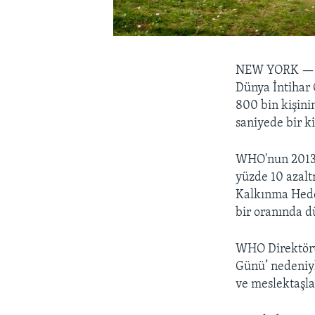
NEW YORK 
Dünya İntihar 
800 bin kişinin
saniyede bir kiş
WHO'nun 2013-2
yüzde 10 azalt
Kalkınma Hedef
bir oranında d
WHO Direktörü
Günü’ nedeniyl
ve meslektaşlar