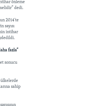
intihar önleme
melidir” dedi.
nun 2014'te
in sayısı
nin intihar
ydedildi.
daha fazla”
yet sonucu
i ülkelerde
larına sahip
sayısının