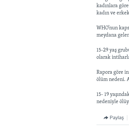
kadınlara göre 
kadın ve erkek 
WHO’nun kapsam
meydana gelen 
15-29 yaş grub
olarak intiharl
Rapora göre in
ölüm nedeni. A
15- 19 yaşındak
nedeniyle ölüyo
Paylaş
LEARNING ENGLISH