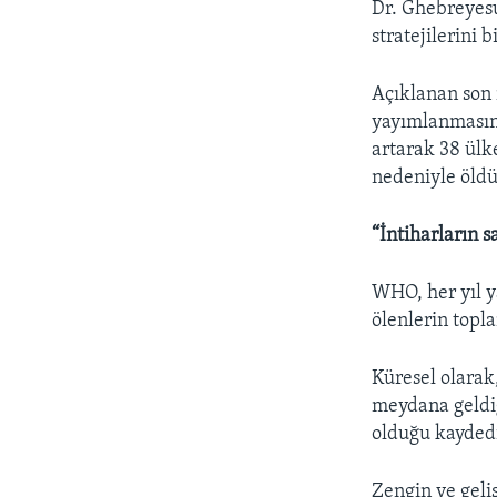
Dr. Ghebreyesu
stratejilerini 
Açıklanan son 
yayımlanmasınd
artarak 38 ülke
nedeniyle öldüğ
“İntiharların s
WHO, her yıl y
ölenlerin topl
Küresel olarak,
meydana geldiğ
olduğu kaydedi
Zengin ve geli