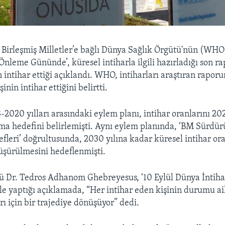
—
Birleşmiş Milletler’e bağlı Dünya Sağlık Örgütü'nün (WHO)
Önleme Gününde’, küresel intiharla ilgili hazırladığı son r
 intihar ettiği açıklandı. WHO, intiharları araştıran rapor
inin intihar ettiğini belirtti.
020 yılları arasındaki eylem planı, intihar oranlarını 20
ma hedefini belirlemişti. Aynı eylem planında, ‘BM Sürdürü
leri’ doğrultusunda, 2030 yılına kadar küresel intihar ora
üşürülmesini hedeflenmişti.
 Dr. Tedros Adhanom Ghebreyesus, ‘10 Eylül Dünya İntih
e yaptığı açıklamada, “Her intihar eden kişinin durumu aile
ı için bir trajediye dönüşüyor” dedi.