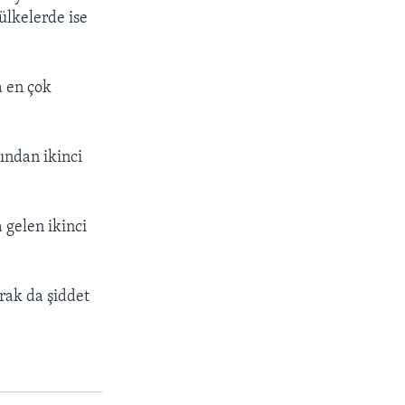
 ülkelerde ise
a en çok
ından ikinci
 gelen ikinci
arak da şiddet