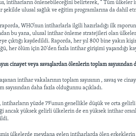
s, intiharların önlenebileceğini belirterek, “ Tüm ülkeler 
bir şekilde ulusal sağlık ve eğitim programlarına da dahil et
raporda, WHO’nun intiharlarla ilgili hazırladığı ilk raporu
an bu yana, ulusal intihar önleme stratejileri olan ülkeler
ye çıktığı kaydedildi. Raporda, her yıl 800 bine yakın kişi
ü, her ölüm için 20'den fazla intihar girişimi yaşandığı ka
ayısı cinayet veya savaşlardan ölenlerin toplam sayısından 
aşanan intihar vakalarının toplam sayısının , savaş ve cina
am sayısından daha fazla olduğunnu açıkladı.
 intiharların yüzde 79'unun genellikle düşük ve orta gelirl
i ancak yüksek gelirli ülkelerin de en yüksek intihar oran
ldi.
şmiş ülkelerde meydana gelen intiharlarda ölen erkeklerin 