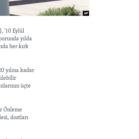
, ‘10 Eylül
aporunda yılda
unda her kırk
20 yılına kadar
lebilir
nlarının üçte
ar Önleme
si, dostları