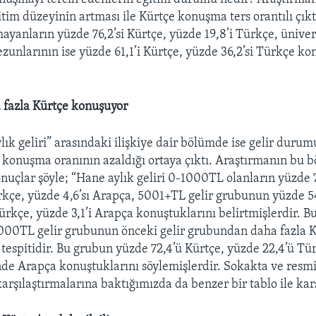
im düzeyinin artması ile Kürtçe konuşma ters orantılı çıkt
ayanların yüzde 76,2’si Kürtçe, yüzde 19,8’i Türkçe, üniver
unlarının ise yüzde 61,1’i Kürtçe, yüzde 36,2’si Türkçe k
 fazla Kürtçe konuşuyor
ylık geliri” arasındaki ilişkiye dair bölümde ise gelir duru
konuşma oranının azaldığı ortaya çıktı. Araştırmanın bu
onuçlar şöyle; “Hane aylık geliri 0-1000TL olanların yüzde 
ürkçe, yüzde 4,6’sı Arapça, 5001+TL gelir grubunun yüzde 5
Türkçe, yüzde 3,1’i Arapça konuştuklarını belirtmişlerdir. B
000TL gelir grubunun önceki gelir grubundan daha fazla 
espitidir. Bu grubun yüzde 72,4’ü Kürtçe, yüzde 22,4’ü Tü
inde Arapça konuştuklarını söylemişlerdir. Sokakta ve res
karşılaştırmalarına baktığımızda da benzer bir tablo ile karş