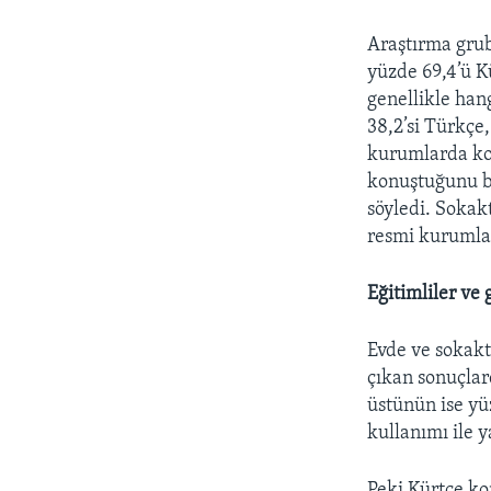
Araştırma grub
yüzde 69,4’ü K
genellikle hang
38,2’si Türkçe
kurumlarda kon
konuştuğunu be
söyledi. Sokak
resmi kurumlar
Eğitimliler ve
Evde ve sokakt
çıkan sonuçlar
üstünün ise yü
kullanımı ile y
Peki Kürtçe ko