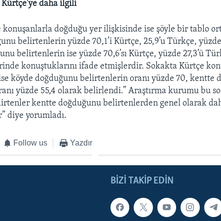
Kürtçe'ye daha ilgili
onuşanlarla doğduğu yer ilişkisinde ise şöyle bir tablo ort
nu belirtenlerin yüzde 70,1’i Kürtçe, 25,9’u Türkçe, yüzde
nu belirtenlerin ise yüzde 70,6’sı Kürtçe, yüzde 27,3’ü Tür
inde konuştuklarını ifade etmişlerdir. Sokakta Kürtçe kon
ise köyde doğduğunu belirtenlerin oranı yüzde 70, kentte
oranı yüzde 55,4 olarak belirlendi.” Araştırma kurumu bu s
rtenler kentte doğduğunu belirtenlerden genel olarak dah
” diye yorumladı.
Follow us
Yazdır
BIZI TAKIP EDIN