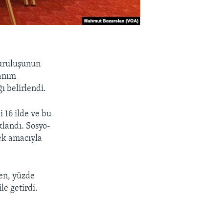
kuruluşunun
lanım
ı belirlendi.
 16 ilde ve bu
klandı. Sosyo-
mek amacıyla
ken, yüzde
le getirdi.