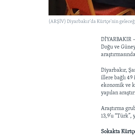
(ARŞİV) Diyarbakır'da Kürtçe'nin geleceği
DİYARBAKIR
Doğu ve Güneyd
araştırmasında
Diyarbakır, Şa
illere bağlı 49
ekonomik ve kü
yapılan araştı
Araştırma grub
13,9’u “Türk”, 
Sokakta Kürtç