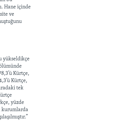
ı. Hane içinde
site ve
onuştuğunu
mu yükseldikçe
 bölümünde
78,3’ü Kürtçe,
4,3’ü Kürtçe,
uradaki tek
Kürtçe
rkçe, yüzde
mi kurumlarda
ılaşılmıştır.”