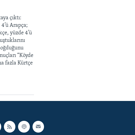
aya çıktı:
 4’ü Arapça;
kçe, yüzde 4’ü
uştuklarını
 doğduğunu
onuçları “Köyde
a fazla Kürtçe