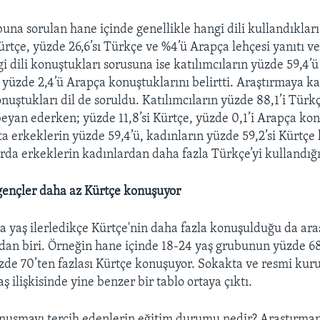
una sorulan hane içinde genellikle hangi dili kullandıklar
ürtçe, yüzde 26,6’sı Türkçe ve %4’ü Arapça lehçesi yanıtı v
i dili konuştukları sorusuna ise katılımcıların yüzde 59,4’
, yüzde 2,4’ü Arapça konuştuklarını belirtti. Araştırmaya ka
uştukları dil de soruldu. Katılımcıların yüzde 88,1’i Türk
yan ederken; yüzde 11,8’si Kürtçe, yüzde 0,1’i Arapça kon
ta erkeklerin yüzde 59,4’ü, kadınların yüzde 59,2’si Kürtç
da erkeklerin kadınlardan daha fazla Türkçe’yi kullandığı 
 gençler daha az Kürtçe konuşuyor
a yaş ilerledikçe Kürtçe'nin daha fazla konuşulduğu da ar
dan biri. Örneğin hane içinde 18-24 yaş grubunun yüzde 68,
zde 70’ten fazlası Kürtçe konuşuyor. Sokakta ve resmi ku
aş ilişkisinde yine benzer bir tablo ortaya çıktı.
nuşmayı tercih edenlerin eğitim durumu nedir? Araştırma