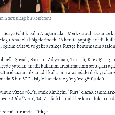
nin tartışıldığı bir konferans
 —
Sosyo Politik Saha Araştırmaları Merkezi adlı düşünce 
oğu Anadolu bölgelerindeki 16 kentte yaptığı anadil kul
, eğitim düzeyi ve gelir arttıkça Kürtçe konuşmanın azaldığ
nlıurfa, Şırnak, Batman, Adıyaman, Tunceli, Kars, Iğdır gibi
 ilçede yapılan anadil kullanım araştırmasının sonuçları açı
ltürel durum ile anadil kullanımı arasındaki ilişkiyi ölç
rmada 5 bin 600 kişiyle hanelerde yüz yüze görüşüldü.
unun yüzde 78,7’si etnik kimliğini “Kürt” olarak tanımlar
yüzde 4,6’sı “Arap”, %0,7'si farklı kimliklerden olduklarını di
e resmi kurumda Türkçe