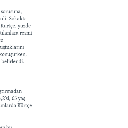
ı sorusuna,
erdi. Sokakta
ü Kürtçe, yüzde
tılanlara resmi
çe
uştuklarını
e konuşurken,
belirlendi.
aştırmadan
2’si, 65 yaş
rumlarda Kürtçe
nın bu