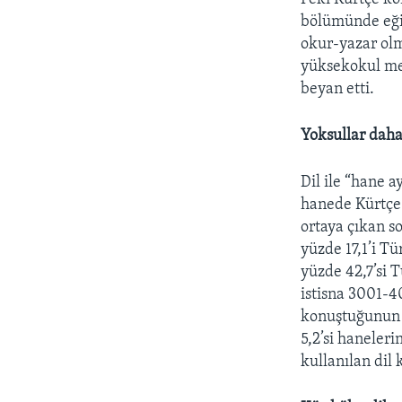
bölümünde eğit
okur-yazar olm
yüksekokul mez
beyan etti.
Yoksullar daha
Dil ile “hane a
hanede Kürtçe 
ortaya çıkan s
yüzde 17,1’i T
yüzde 42,7’si 
istisna 3001-4
konuştuğunun t
5,2’si haneler
kullanılan dil 