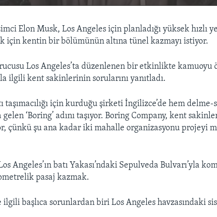
imci Elon Musk, Los Angeles için planladığı yüksek hızlı ye
ek için kentin bir bölümünün altına tünel kazmayı istiyor.
urucusu Los Angeles’ta düzenlenen bir etkinlikte kamuoyu
la ilgili kent sakinlerinin sorularını yanıtladı.
tı taşımacılığı için kurduğu şirketi İngilizce’de hem delme
 gelen ‘Boring’ adını taşıyor. Boring Company, kent sakinle
or, çünkü şu ana kadar iki mahalle organizasyonu projeyi
Los Angeles’ın batı Yakası’ndaki Sepulveda Bulvarı’yla ko
lometrelik pasaj kazmak.
 ilgili başlıca sorunlardan biri Los Angeles havzasındaki si