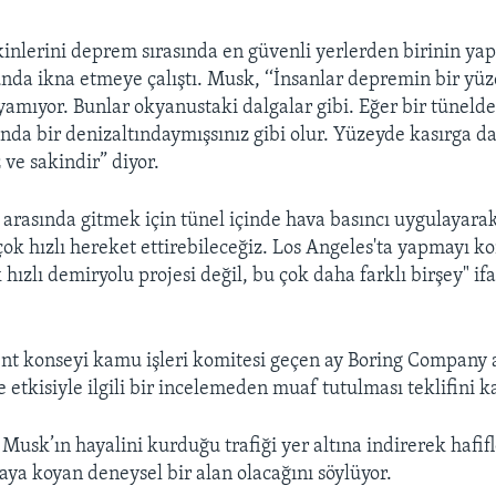
inlerini deprem sırasında en güvenli yerlerden birinin yap
nda ikna etmeye çalıştı. Musk, ‘‘İnsanlar depremin bir yüz
amıyor. Bunlar okyanustaki dalgalar gibi. Eğer bir tüneld
nda bir denizaltındaymışsınız gibi olur. Yüzeyde kasırga da
z ve sakindir” diyor.
arasında gitmek için tünel içinde hava basıncı uygulayara
 çok hızlı hereket ettirebileceğiz. Los Angeles'ta yapmayı
hızlı demiryolu projesi değil, bu çok daha farklı birşey" if
nt konseyi kamu işleri komitesi geçen ay Boring Company a
 etkisiyle ilgili bir incelemeden muaf tutulması teklifini ka
 Musk’ın hayalini kurduğu trafiği yer altına indirerek hafif
rtaya koyan deneysel bir alan olacağını söylüyor.