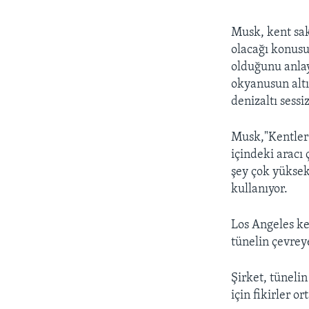
Musk, kent sak
olacağı konusu
olduğunu anlay
okyanusun altı
denizaltı sessi
Musk,"Kentler 
içindeki aracı
şey çok yüksek 
kullanıyor.
Los Angeles ke
tünelin çevreye
Şirket, tünelin
için fikirler o