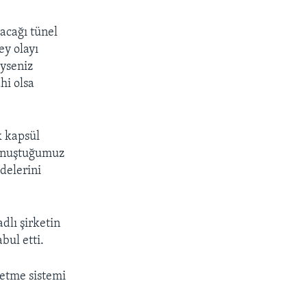
acağı tünel
ey olayı
eyseniz
hi olsa
k kapsül
 konuştuğumuz
adelerini
dlı şirketin
bul etti.
letme sistemi