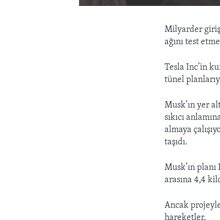
Milyarder giriş
ağını test etm
Tesla Inc’in k
tünel planlarıy
Musk’ın yer al
sıkıcı anlamına
almaya çalışıy
taşıdı.
Musk’ın planı 
arasına 4,4 ki
Ancak projeyle
hareketler.