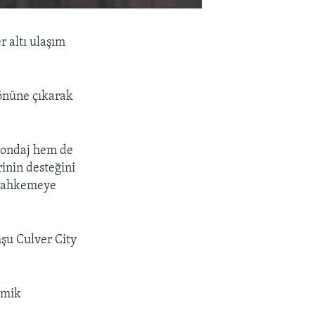
EMBED
PAYLAŞ
r altı ulaşım
 önüne çıkarak
-sondaj hem de
rinin desteğini
 mahkemeye
mşu Culver City
smik