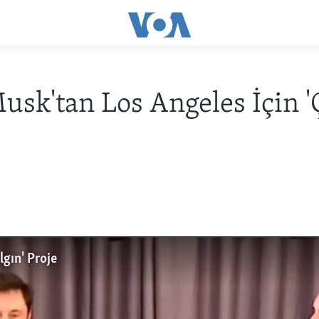
usk'tan Los Angeles İçin 'Ç
lgın' Proje