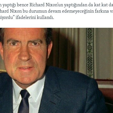
n yaptığı bence Richard Nixon’un yaptığından da kat kat d
chard Nixon bu durumun devam edemeyeceğinin farkına v
iyordu” ifadelerini kullandı.