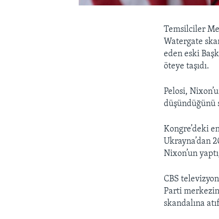
Temsilciler Me
Watergate skan
eden eski Başk
öteye taşıdı.
Pelosi, Nixon’
düşündüğünü s
Kongre’deki en
Ukrayna’dan 2
Nixon’un yaptı
CBS televizyon
Parti merkezin
skandalına atı