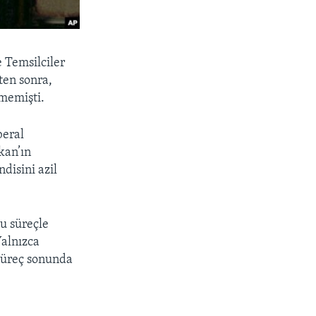
 Temsilciler
ten sonra,
memişti.
beral
kan’ın
disini azil
u süreçle
Yalnızca
 süreç sonunda