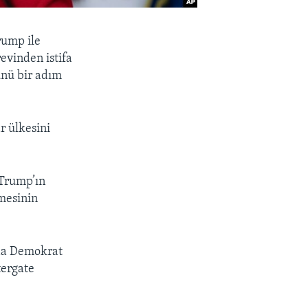
rump ile
evinden istifa
ünü bir adım
r ülkesini
 Trump’ın
mesinin
nda Demokrat
tergate