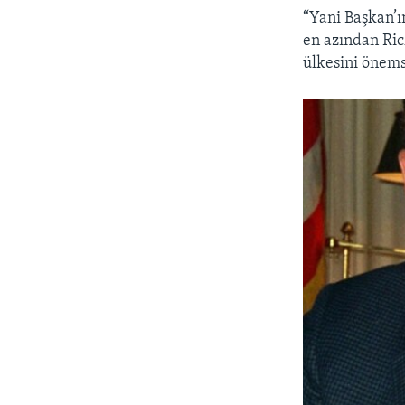
“Yani Başkan’ı
en azından Ri
ülkesini önems