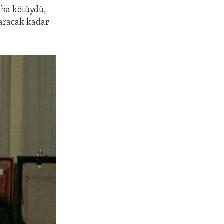
aha kötüydü,
aracak kadar