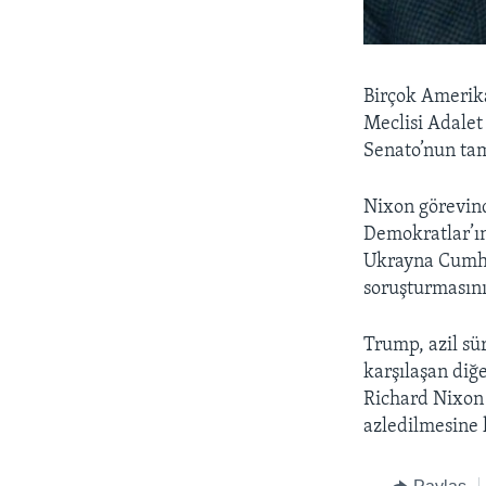
Birçok Amerika
Meclisi Adalet
Senato’nun tam
Nixon görevind
Demokratlar’ın
Ukrayna Cumhur
soruşturmasını
Trump, azil sü
karşılaşan diğ
Richard Nixon 
azledilmesine 