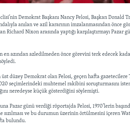
clisi’nin Demokrat Başkanı Nancy Pelosi, Başkan Donald T
dalıyla anılan ve azil kararının imzalanmasından önce gör
an Richard Nixon arasında yaptığı karşılaştırmayı Pazar g
un en azından azledilmeden önce görevini terk edecek kada
öyledi.
 üst düzey Demokrat olan Pelosi, geçen hafta gazetecilere
020 seçimlerindeki muhtemel rakibini soruşturmasını iste
ğını neredeyse küçük gösterdiğini söylemişti.
una Pazar günü verdiği röportajda Pelosi, 1970’lerin başı
e sızılması ve bu durumun üzerinin örtülmesini içeren Wa
fta bulundu.