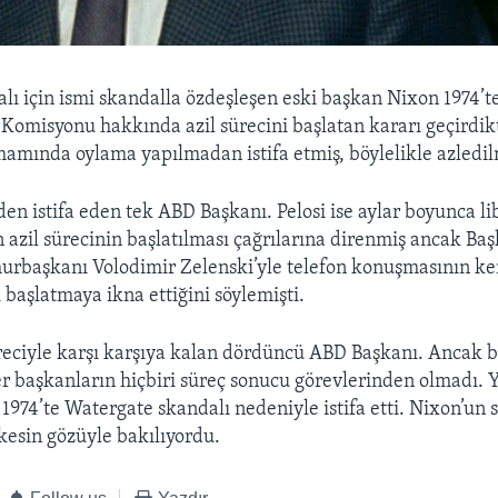
lı için ismi skandalla özdeşleşen eski başkan Nixon 1974’te
 Komisyonu hakkında azil sürecini başlatan kararı geçirdik
amında oylama yapılmadan istifa etmiş, böylelikle azledil
en istifa eden tek ABD Başkanı. Pelosi ise aylar boyunca li
 azil sürecinin başlatılması çağrılarına direnmiş ancak Baş
başkanı Volodimir Zelenski’yle telefon konuşmasının ken
 başlatmaya ikna ettiğini söylemişti.
reciyle karşı karşıya kalan dördüncü ABD Başkanı. Ancak b
er başkanların hiçbiri süreç sonucu görevlerinden olmadı. 
1974’te Watergate skandalı nedeniyle istifa etti. Nixon’un
kesin gözüyle bakılıyordu.