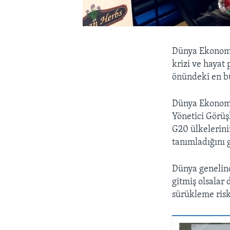
Dünya Ekonomik
krizi ve hayat 
önündeki en bü
Dünya Ekonomi
Yönetici Görüş
G20 ülkelerini
tanımladığını 
Dünya genelind
gitmiş olsalar
sürükleme riski