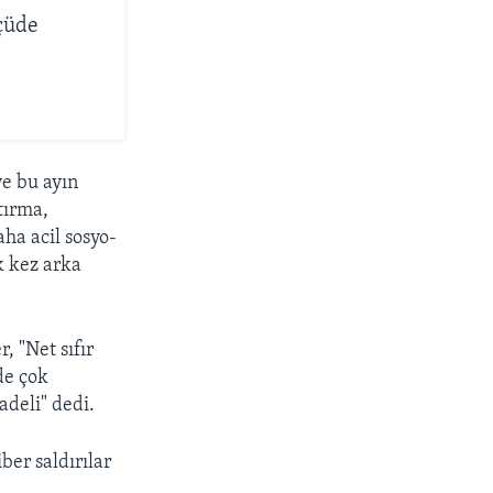
çüde
ve bu ayın
tırma,
ha acil sosyo-
k kez arka
, "Net sıfır
de çok
adeli" dedi.
ber saldırılar