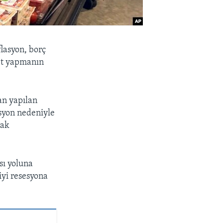
lasyon, borç
ret yapmanın
n yapılan
asyon nedeniyle
rak
sı yoluna
iyi resesyona