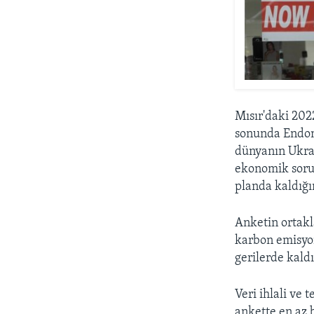
Mısır'daki 202
sonunda Endone
dünyanın Ukray
ekonomik sorun
planda kaldığı
Anketin ortakl
karbon emisyon
gerilerde kaldı
Veri ihlali ve 
ankette en az b