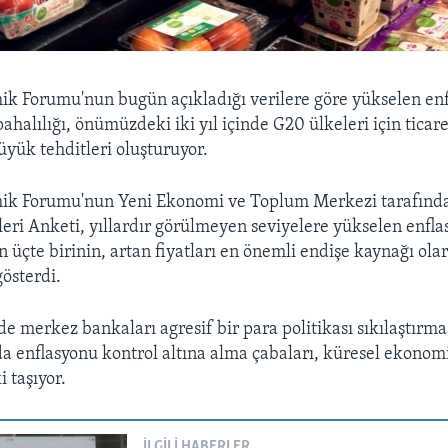
 Forumu'nun bugün açıkladığı verilere göre yükselen enf
pahalılığı, önümüzdeki iki yıl içinde G20 ülkeleri için tica
yük tehditleri oluşturuyor.
k Forumu'nun Yeni Ekonomi ve Toplum Merkezi tarafında
leri Anketi, yıllardır görülmeyen seviyelere yükselen enfl
n üçte birinin, artan fiyatları en önemli endişe kaynağı ola
gösterdi.
e merkez bankaları agresif bir para politikası sıkılaştırma
 da enflasyonu kontrol altına alma çabaları, küresel ekonom
 taşıyor.
İLGILI HABERLER