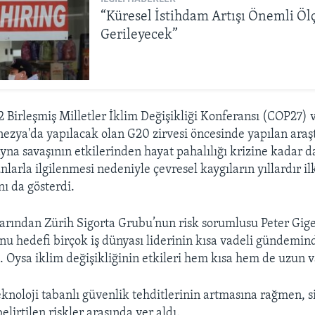
“Küresel İstihdam Artışı Önemli Öl
Gerileyecek”
2 Birleşmiş Milletler İklim Değişikliği Konferansı (COP27) 
zya'da yapılacak olan G20 zirvesi öncesinde yapılan araş
na savaşının etkilerinden hayat pahalılığı krizine kadar da
larla ilgilenmesi nedeniyle çevresel kaygıların yıllardır il
nı da gösterdi.
arından Zürih Sigorta Grubu’nun risk sorumlusu Peter Giger
u hedefi birçok iş dünyası liderinin kısa vadeli gündemin
. Oysa iklim değişikliğinin etkileri hem kısa hem de uzun v
teknoloji tabanlı güvenlik tehditlerinin artmasına rağmen, si
elirtilen riskler arasında yer aldı.