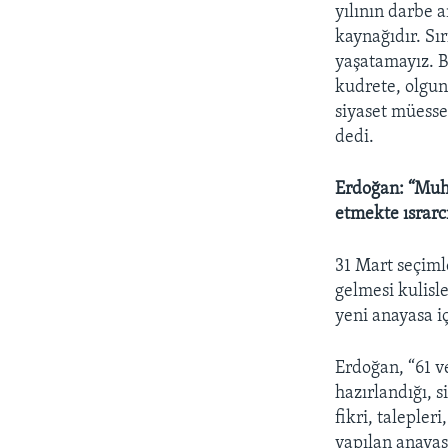
yılının darbe 
kaynağıdır. Sı
yaşatamayız. B
kudrete, olgun
siyaset müesse
dedi.
Erdoğan: “Muh
etmekte ısrar
31 Mart seçiml
gelmesi kulis
yeni anayasa i
Erdoğan, “61 ve
hazırlandığı, s
fikri, taleple
yapılan anayas