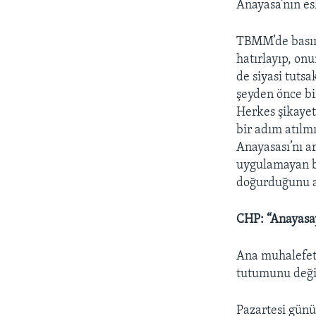
Anayasa’nın es
TBMM’de basın
hatırlayıp, on
de siyasi tutsa
şeyden önce bir
Herkes şikayet
bir adım atılmı
Anayasası’nı a
uygulamayan bi
doğurduğunu as
CHP: “Anayasay
Ana muhalefet 
tutumunu değiş
Pazartesi günü