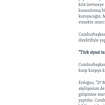
kriz üretmeye 
kazandırmış bi
koruyacağız. 
etmekte ısrarc
Cumhurbaşkanı 
direktifiyle ya
“Türk siyasi t
Cumhurbaşkanı 
karşı karşıya k
Erdoğan, “27 Ma
söylüyorum def
girişimine mar
yaptılar. Cumhu