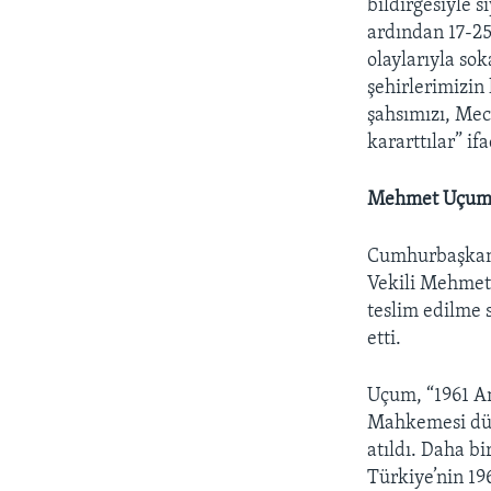
bildirgesiyle 
ardından 17-25 
olaylarıyla so
şehirlerimizin
şahsımızı, Mecl
kararttılar” if
Mehmet Uçum:
Cumhurbaşkanı
Vekili Mehmet
teslim edilme 
etti.
Uçum, “1961 A
Mahkemesi düz
atıldı. Daha b
Türkiye’nin 19