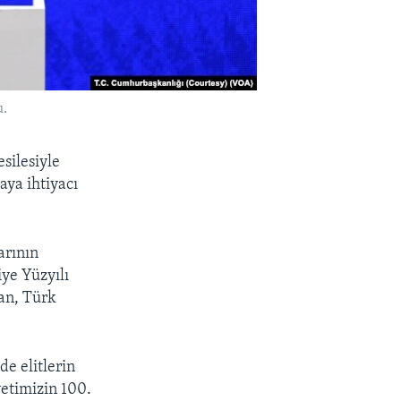
u.
silesiyle
aya ihtiyacı
arının
ye Yüzyılı
an, Türk
e elitlerin
etimizin 100.