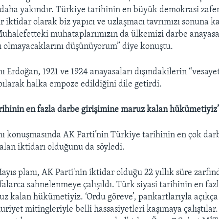
daha yakındır. Türkiye tarihinin en büyük demokrasi zafer
r iktidar olarak biz yapıcı ve uzlaşmacı tavrımızı sonuna k
Muhalefetteki muhataplarımızın da ülkemizi darbe anayas
ı olmayacaklarını düşünüyorum” diye konuştu.
Erdoğan, 1921 ve 1924 anayasaları dışındakilerin “vesayet
pılarak halka empoze edildiğini dile getirdi.
arihinin en fazla darbe girişimine maruz kalan hükümetiyiz
konuşmasında AK Parti’nin Türkiye tarihinin en çok darb
alan iktidarı olduğunu da söyledi.
yıs planı, AK Parti'nin iktidar olduğu 22 yıllık süre zarfın
alarca sahnelenmeye çalışıldı. Türk siyasi tarihinin en faz
uz kalan hükümetiyiz. ‘Ordu göreve’, pankartlarıyla açıkça
riyet mitingleriyle belli hassasiyetleri kaşımaya çalıştılar