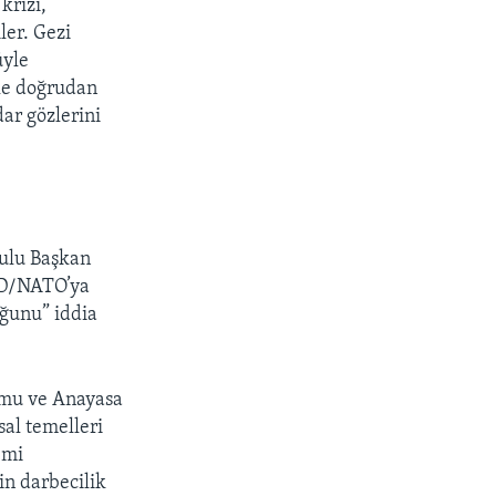
krizi,
ler. Gezi
üyle
le doğrudan
dar gözlerini
ulu Başkan
BD/NATO’ya
uğunu” iddia
umu ve Anayasa
al temelleri
emi
in darbecilik