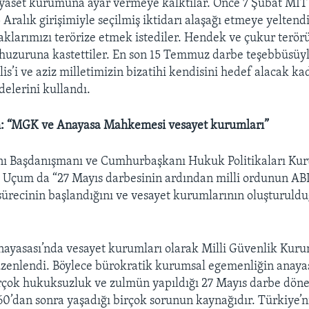
siyaset kurumuna ayar vermeye kalktılar. Önce 7 Şubat MİT 
Aralık girişimiyle seçilmiş iktidarı alaşağı etmeye yeltendi
kaklarımızı terörize etmek istediler. Hendek ve çukur terör
 huzuruna kastettiler. En son 15 Temmuz darbe teşebbüsüy
is’i ve aziz milletimizin bizatihi kendisini hedef alacak ka
adelerini kullandı.
 “MGK ve Anayasa Mahkemesi vesayet kurumları”
 Başdanışmanı ve Cumhurbaşkanı Hukuk Politikaları Kur
 Uçum da “27 Mayıs darbesinin ardından milli ordunun A
sürecinin başlandığını ve vesayet kurumlarının oluşturuld
nayasası’nda vesayet kurumları olarak Milli Güvenlik Kur
enlendi. Böylece bürokratik kurumsal egemenliğin anayas
irçok hukuksuzluk ve zulmün yapıldığı 27 Mayıs darbe dön
60’dan sonra yaşadığı birçok sorunun kaynağıdır. Türkiye’n