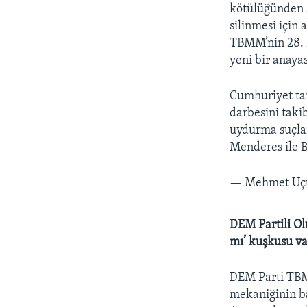
kötülüğünden s
silinmesi için 
TBMM’nin 28. D
yeni bir anaya
Cumhuriyet ta
darbesini taki
uydurma suçla
Menderes ile 
— Mehmet U
DEM Partili Olu
mı’ kuşkusu va
DEM Parti TBM
mekaniğinin ba