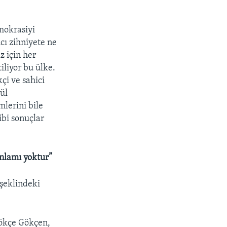
.
mokrasiyi
cı zihniyete ne
z için her
iliyor bu ülke.
çi ve sahici
lül
lerini bile
ibi sonuçlar
anlamı yoktur”
 şeklindeki
Gökçe Gökçen,