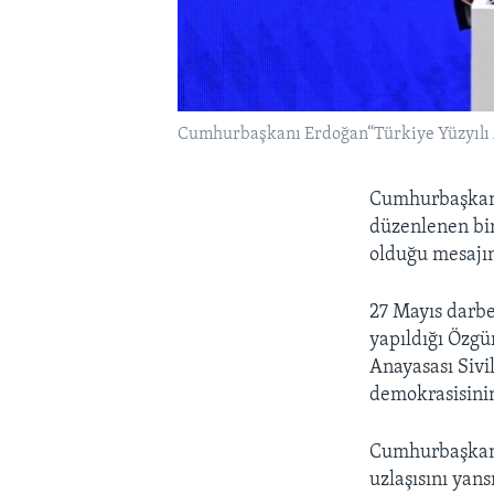
Cumhurbaşkanı Erdoğan“Türkiye Yüzyılı 
Cumhurbaşkanı
düzenlenen bir
olduğu mesajın
27 Mayıs darbe
yapıldığı Özgü
Anayasası Siv
demokrasisinin
Cumhurbaşkanı,
uzlaşısını ya