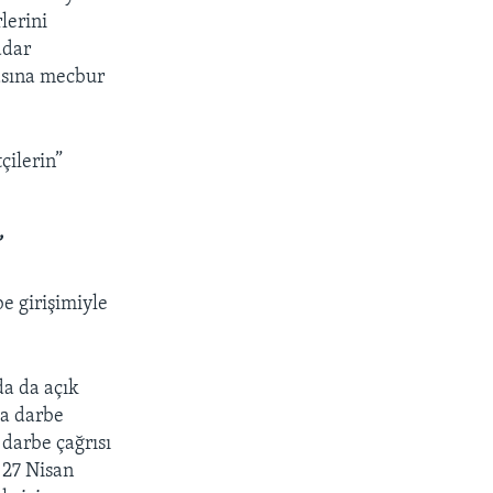
lerini
adar
asına mecbur
çilerin”
”
e girişimiyle
da da açık
la darbe
 darbe çağrısı
. 27 Nisan