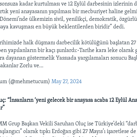
onsuza kadar kurtulması ve 12 Eylül darbesinin izlerinin
artık yeni anayasanın yapılması bir mecburiyet haline gelmi
önemi’nde ülkemizin sivil, yenilikçi, demokratik, özgürlü
saya kavuşması en büyük beklentilerden biridir” dedi.
rihimizde halk düşmanı darbecilik kötülüğünü başlatan 27
ben yapılanların bir kaçı şunlardı:⁃Tarihe kara leke olarak
ra dayanan göstermelik Yassıada yargılamaları sonucu Ba
Bakanlar Zorlu ve…
çum (@mehmetucum)
May 27, 2024
ç: “İnsanların ‘yeni gelecek bir anayasa acaba 12 Eylül Anay
r”
M Grup Başkan Vekili Saruhan Oluç ise Türkiye’deki “dar
şlangıcı” olarak tıpkı Erdoğan gibi 27 Mayıs’ı işaretlese d