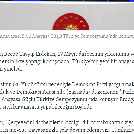
Anayasası Sivil Anayasa Güçlü Türkiye Sempozyumu”nda konuşt
 Recep Tayyip Erdoğan, 27 Mayıs darbesinin yıldönümü ve
 etkinlikte yaptığı konuşmada, Türkiye’nin yeni bir anayas
ı yineledi.
sinin 64. Yıldönümü nedeniyle Demokrat Parti yargılamal
rlük ve Demokrasi Adası'nda (Yassıada) düzenlenen “Türki
il Anayasa Güçlü Türkiye Sempozyumu”nda konuşan Erdoğ
 sivil bir anayasa yapabileceğini söyledi.
 "Çerçevesini darbecilerin çizdiği, dili mutabakattan ziyad
nsıtan mevcut anayasamızla yola devam edemeyiz. Cumhuriy