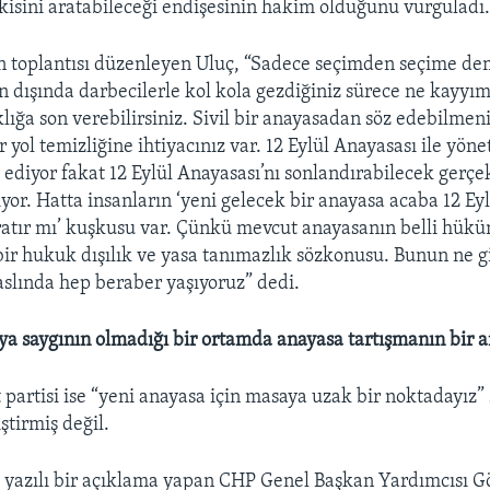
kisini aratabileceği endişesinin hakim olduğunu vurguladı
 toplantısı düzenleyen Uluç, “Sadece seçimden seçime de
un dışında darbecilerle kol kola gezdiğiniz sürece ne kayyım
klığa son verebilirsiniz. Sivil bir anayasadan söz edebilmeni
 yol temizliğine ihtiyacınız var. 12 Eylül Anayasası ile yönet
 ediyor fakat 12 Eylül Anayasası’nı sonlandırabilecek gerçek
yor. Hatta insanların ‘yeni gelecek bir anayasa acaba 12 Ey
ratır mı’ kuşkusu var. Çünkü mevcut anayasanın belli hüküm
r hukuk dışılık ve yasa tanımazlık sözkonusu. Bunun ne g
lında hep beraber yaşıyoruz” dedi.
a saygının olmadığı bir ortamda anayasa tartışmanın bir 
partisi ise “yeni anayasa için masaya uzak bir noktadayız”
tirmiş değil.
 yazılı bir açıklama yapan CHP Genel Başkan Yardımcısı 