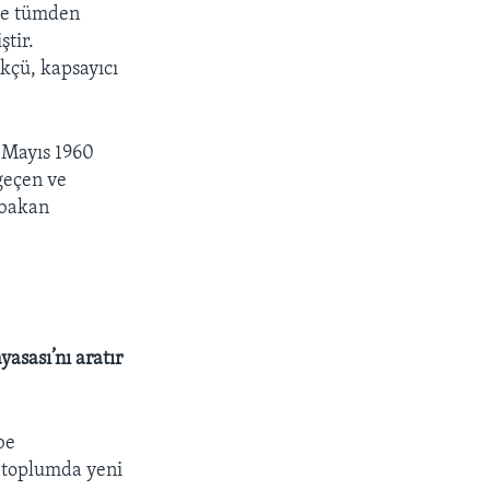
 de tümden
ştir.
kçü, kapsayıcı
 Mayıs 1960
 geçen ve
şbakan
asası’nı aratır
be
e toplumda yeni