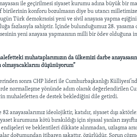
anayasası ile geçirilmesi siyaset kurumu adına büyük bir m
rf birilerinin konforu bozulmasın diye bu utancı milletimiz
ugün Türk demokrasisi yeni ve sivil anayasa yapma eşiğini
luğa fazlasıyla sahiptir. İçinde bulunduğumuz 28. yasam
sesinin yeni anayasa yapmasının milli bir ödev olduğuna 
alefetteki muhataplarımızın da ülkemizi darbe anayasası
cı olmayacaklarını düşünüyorum”
erinden sonra CHP lideri ile Cumhurbaşkanlığı Külliyesi’n
lerde normalleşme yönünde adım olarak değerlendirilen C
çin muhalefetten de destek beklediğini dile getirdi.
 82 anayasalarımız ideolojiktir, katıdır, siyaset dışı aktörl
iyaset kurumuna kötü bırakıldığı için siyasal yanları zayıftır
ri, endişeleri ve beklentileri dikkate alınmadan, uzlaşma a
alar doğumundan itibaren sakattır, özürlüdür. Sorun çözm