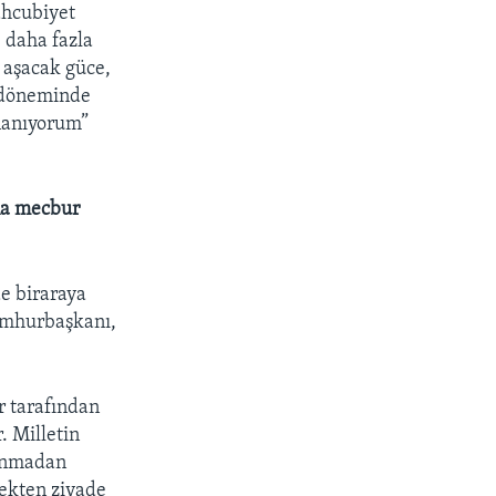
ahcubiyet
e daha fazla
 aşacak güce,
a döneminde
inanıyorum”
na mecbur
de biraraya
umhurbaşkanı,
er tarafından
. Milletin
ranmadan
ekten ziyade