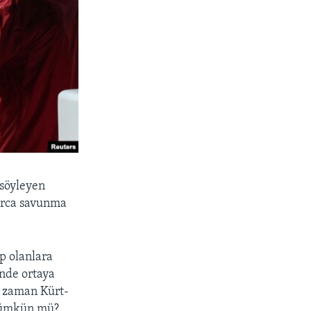
 söyleyen
larca savunma
p olanlara
inde ortaya
i zaman Kürt-
 mümkün mü?