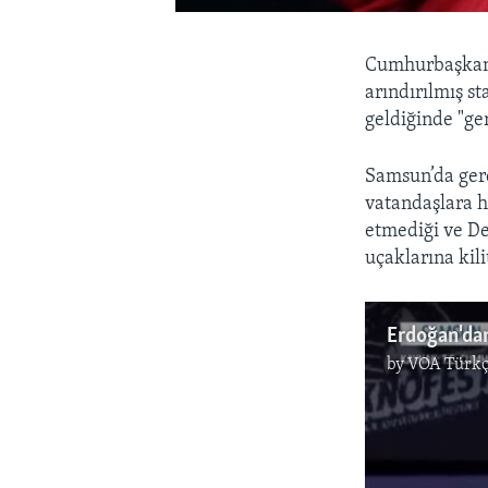
Cumhurbaşkanı
arındırılmış s
geldiğinde "ge
Samsun’da gerç
vatandaşlara h
etmediği ve De
uçaklarına kili
Erdoğan'dan
by
VOA Türkç