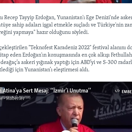
 Recep Tayyip Erdoğan, Yunanistan'ı Ege Denizi'nde aske
tatüye sahip adaları işgal etmekle suçladı ve Türkiye'nin z
reğini yapmaya" hazır olduğunu söyledi.
ekleştirilen "Teknofest Karadeniz 2022" festival alanını d
itap eden Erdoğan'ın konuşmasında en çok alkışı Fethullah
deağaç’a askeri yığınak yaptığı için ABD’yi ve S-300 radar
tlediği için Yunanistan’ı eleştirmesi aldı.
 Atina'ya Sert Mesaj: ‘‘İzmir’i Unutma’’
EMBE
e - Haberler