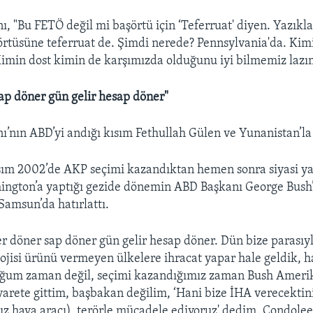
 "Bu FETÖ değil mi başörtü için ‘Teferruat' diyen. Yazıklar
örtüsüne teferruat de. Şimdi nerede? Pennsylvania'da. Kim
imin dost kimin de karşımızda olduğunu iyi bilmemiz lazı
ap döner gün gelir hesap döner"
nın ABD’yi andığı kısım Fethullah Gülen ve Yunanistan’la s
sım 2002’de AKP seçimi kazandıktan hemen sonra siyasi y
ngton’a yaptığı gezide dönemin ABD Başkanı George Bush’
amsun’da hatırlattı.
r döner sap döner gün gelir hesap döner. Dün bize parası
lojisi ürünü vermeyen ülkelere ihracat yapar hale geldik, 
ğum zaman değil, seçimi kazandığımız zaman Bush Amerik
yarete gittim, başbakan değilim, ‘Hani bize İHA verecektin
sız hava aracı), terörle mücadele ediyoruz' dedim. Condolee