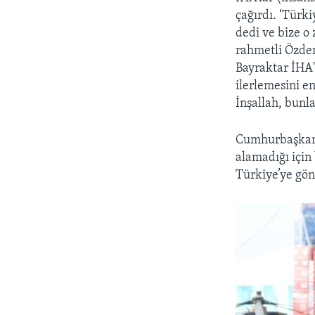
çağırdı. ‘Türk
dedi ve bize o
rahmetli Özdem
Bayraktar İHA'
ilerlemesini en
İnşallah, bunla
Cumhurbaşkanı
alamadığı için
Türkiye’ye gön