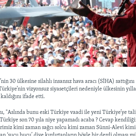
nin 30 ülkesine silahlı insansız hava aracı (SİHA) sattığını
Türkiye’nin vizyonsuz siyasetçileri nedeniyle ülkesinin yıl
kaldığını ifade etti.
 "Aslında bunu eski Türkiye vaadi ile yeni Türkiye’ye tali
Türkiye son 70 yıla niye yapamadı acaba ? Cevap kendiliğ
erimiz kimi zaman sağcı solcu kimi zaman Sünni-Alevi kim
n ‘şucu bucu’ diye kırdırtanların böyle bir derdi olması