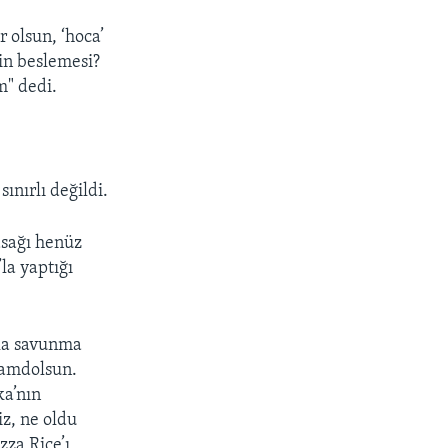
 olsun, ‘hoca’
in beslemesi?
m" dedi.
ınırlı değildi.
asağı henüz
la yaptığı
yla savunma
hamdolsun.
a’nın
iz, ne oldu
zza Rice’ı