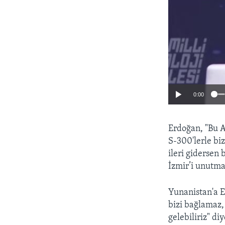
0:00
Erdoğan, "Bu A
S-300'lerle bi
ileri gidersen 
İzmir’i unutma
Yunanistan'a E
bizi bağlamaz, 
gelebiliriz" di