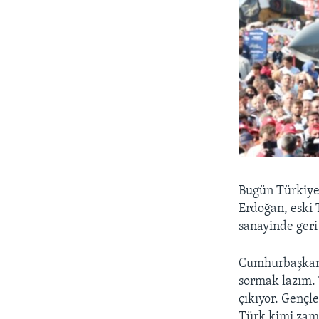
Bugün Türkiye’
Erdoğan, eski 
sanayinde geri 
Cumhurbaşkanı,
sormak lazım. 
çıkıyor. Gençl
Türk kimi zama