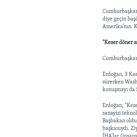
Cumhurbaşkanı,
diye geçin baş
Amerika’nın. K
"Keser döner s
Cumhurbaşkanı’
Erdoğan, 3 Ka
sürerken Washi
konuşmayı da S
Erdoğan, "Kese
sanayisi tekno
Başbakan oldu
başkanıydı. Zi
İHA’lar (insan