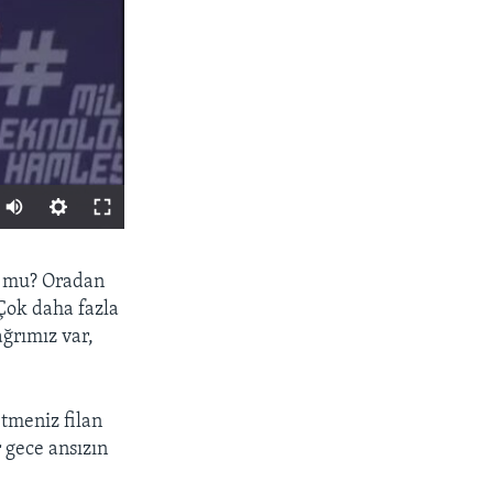
PAYLAŞ
or mu? Oradan
 Çok daha fazla
ağrımız var,
tmeniz filan
r gece ansızın
px
width