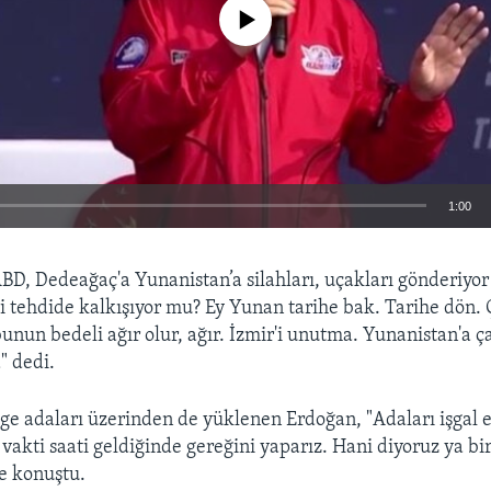
No media source currently available
1:00
EMBED
BD, Dedeağaç'a Yunanistan’a silahları, uçakları gönderiy
zi tehdide kalkışıyor mu? Ey Yunan tarihe bak. Tarihe dön.
bunun bedeli ağır olur, ağır. İzmir'i unutma. Yunanistan'a ç
" dedi.
ge adaları üzerinden de yüklenen Erdoğan, "Adaları işgal e
vakti saati geldiğinde gereğini yaparız. Hani diyoruz ya bi
ye konuştu.