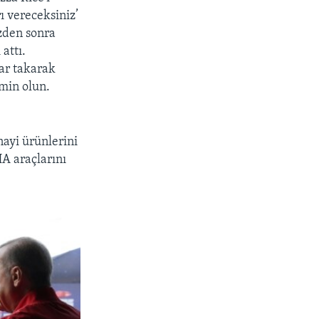
ı vereceksiniz’
zden sonra
attı.
ar takarak
emin olun.
ayi ürünlerini
HA araçlarını