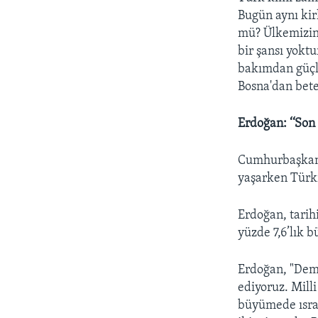
Bugün aynı ki
mü? Ülkemizin 
bir şansı yoktu
bakımdan güçlü
Bosna'dan bete
Erdoğan: ‘‘Son
Cumhurbaşkanı
yaşarken Türki
Erdoğan, tarihi
yüzde 7,6’lık 
Erdoğan, "Dem
ediyoruz. Milli
büyümede ısra