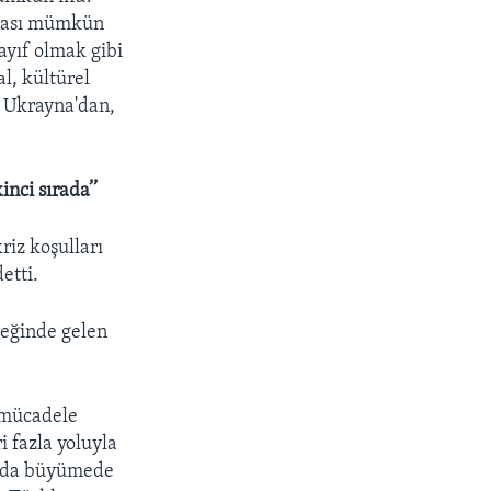
lması mümkün
ayıf olmak gibi
al, kültürel
, Ukrayna'dan,
nci sırada’’
iz koşulları
etti.
yreğinde gelen
 mücadele
i fazla yoluyla
anda büyümede