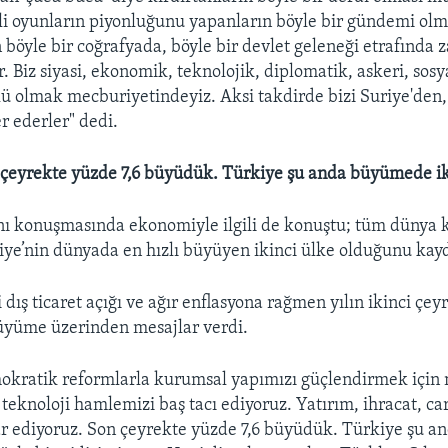
rli oyunların piyonluğunu yapanların böyle bir gündemi o
böyle bir coğrafyada, böyle bir devlet geleneği etrafında z
r. Biz siyasi, ekonomik, teknolojik, diplomatik, askeri, sosy
 olmak mecburiyetindeyiz. Aksi takdirde bizi Suriye'den
r ederler" dedi.
 çeyrekte yüzde 7,6 büyüdük. Türkiye şu anda büyümede iki
 konuşmasında ekonomiyle ilgili de konuştu; tüm dünya kr
ye’nin dünyada en hızlı büyüyen ikinci ülke olduğunu kayd
 dış ticaret açığı ve ağır enflasyona rağmen yılın ikinci çe
büyüme üzerinden mesajlar verdi.
okratik reformlarla kurumsal yapımızı güçlendirmek için
 teknoloji hamlemizi baş tacı ediyoruz. Yatırım, ihracat, car
r ediyoruz. Son çeyrekte yüzde 7,6 büyüdük. Türkiye şu 