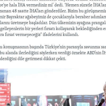
iye'ye hala İHA vermediniz mi’ dedi. ‘Hemen süratle İHA'lar
 zaman 48 saatte İHA’ları gönderdiler. Bizim bu görüşmemi
ir Bayraktar ağabeyimiz de çocuklarıyla beraber adımları 
larını üretmeye başladılar. Dün ülkemizin ayağına prangal
gelleyenlerin bir yerleri fırsatı kollayarak beklediğinden 
ra fırsat vermeyeceğiz" ifadelerini kullandı.
 konuşmasının başında Türkiye’nin parasıyla savunma san
 bu alanda ilerlediğini söylerken verdiği örnekte ABD’nin İ
derdiğini dile getirmesi dikkat çekti.