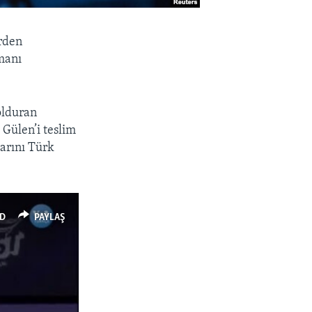
rden
amanı
olduran
 Gülen’i teslim
larını Türk
D
PAYLAŞ