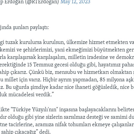
ip Erdoğan (@RTErdogan)
May 12, 2023
ında şunları paylaştı:
i tuzak kurulursa kurulsun, ülkemize hizmet etmekten v
lkemizi ve şehirlerimizi, yani ekmeğimizi büyütmekten ger
arla karşılaşırsak karşılaşalım, milletin iradesine ve demok
rektiğinde 15 Temmuz gecesi olduğu gibi, hayatımız pahası
sahip çıkarız. Çünkü biz, mensubu ve hizmetkarı olmaktan 
millet için varız. Hiçbir ayrım yapmadan, 85 milyona aşk
ız. Bu uğurda şimdiye kadar nice ihaneti göğüsledik, nice ba
kluk mücadelesi verdik.”
likte "Türkiye Yüzyılı'nın" inşasına başlayacaklarını belirt
dır olduğu gibi yine sizlerin sarsılmaz desteği ve samimi d
itne tacirlerine, aramıza nifak tohumları ekmeye çalışanlar
 sahip çıkacağız” dedi.