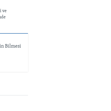
i ve
nde
in Bilmesi