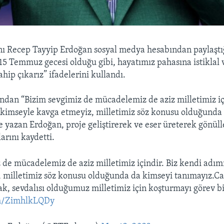
 Recep Tayyip Erdoğan sosyal medya hesabından paylaştığ
15 Temmuz gecesi olduğu gibi, hayatımız pahasına istiklal 
ahip çıkarız” ifadelerini kullandı.
ndan “Bizim sevgimiz de mücadelemiz de aziz milletimiz içi
kimseyle kavga etmeyiz, milletimiz söz konusu olduğunda
e yazan Erdoğan, proje geliştirerek ve eser üreterek gönül
larını kaydetti.
 de mücadelemiz de aziz milletimiz içindir. Biz kendi adım
 milletimiz söz konusu olduğunda da kimseyi tanımayız.C
ak, sevdalısı olduğumuz milletimiz için koşturmayı görev bi
om/ZimhlkLQDy