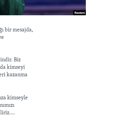
ı bir mesajda,
ve
ndir. Biz
 da kimseyi
leri kazanma
ıza kimseyle
anımızı
liriz.…