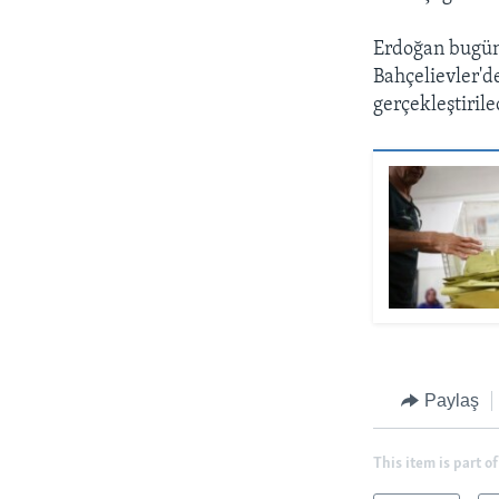
Erdoğan bugün 
Bahçelievler'd
gerçekleştirile
Paylaş
This item is part of