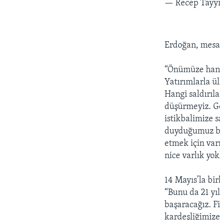
— Recep Tayy
Erdoğan, mesaj
“Önümüze hang
Yatırımlarla ü
Hangi saldırıl
düşürmeyiz. Ge
istikbalimize 
duyduğumuz bu 
etmek için var
nice varlık yo
14 Mayıs’la bir
“Bunu da 21 yıl
başaracağız. F
kardeşliğimize