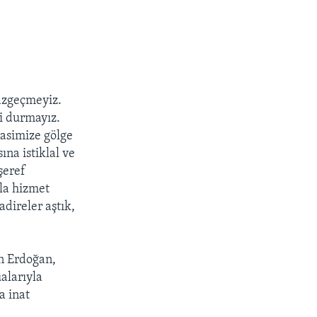
azgeçmeyiz.
i durmayız.
rasimize gölge
na istiklal ve
şeref
la hizmet
direler aştık,
en Erdoğan,
ualarıyla
a inat